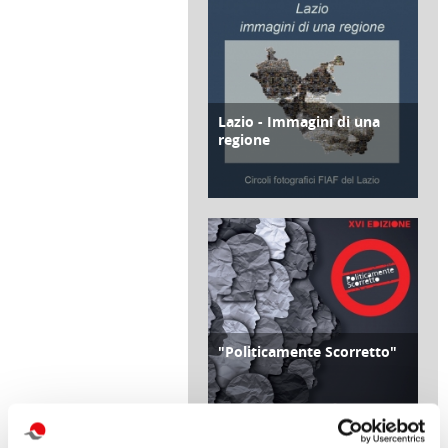
Lazio - Immagini di una
SOCIALE
regione
di Paolo Scrimitore
31 Luglio 2021
"Politicamente Scorretto"
SOCIALE
di Redazione Cralt Magazine