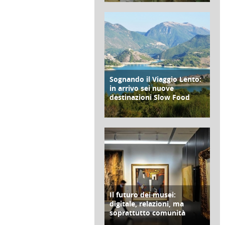
di Redazione Cralt Magazine
22 Febbraio 2021
Sognando il Viaggio Lento:
SOCIALE
in arrivo sei nuove
destinazioni Slow Food
di Redazione Cralt Magazine
05 Febbraio 2021
Il futuro dei musei:
SOCIALE
digitale, relazioni, ma
soprattutto comunità