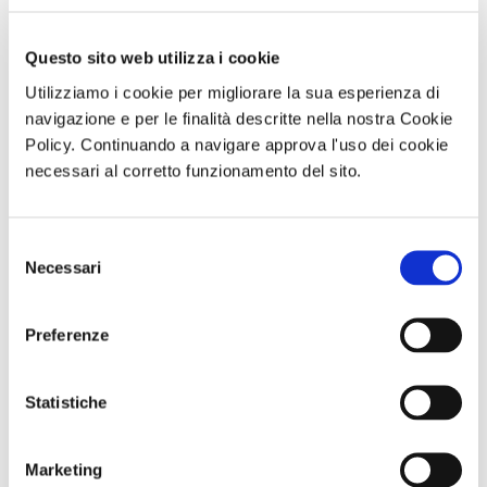
17 Giugno 2021
Questo sito web utilizza i cookie
Utilizziamo i cookie per migliorare la sua esperienza di
navigazione e per le finalità descritte nella nostra Cookie
Policy. Continuando a navigare approva l'uso dei cookie
Testi scolastici ed altri libri
SOCIALE
anche per il 2021 arriva la
necessari al corretto funzionamento del sito.
convenzione Cralt
di Redazione Cralt Magazine
Selezione
14 Giugno 2021
Necessari
del
consenso
Preferenze
Turismo: inizia la ripresa
SOCIALE
Statistiche
Marketing