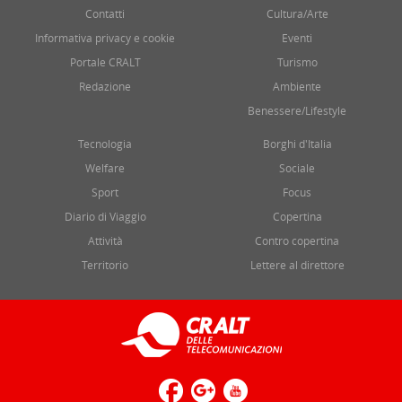
Contatti
Cultura/Arte
Informativa privacy e cookie
Eventi
Portale CRALT
Turismo
Redazione
Ambiente
Benessere/Lifestyle
Tecnologia
Borghi d'Italia
Welfare
Sociale
Sport
Focus
Diario di Viaggio
Copertina
Attività
Contro copertina
Territorio
Lettere al direttore