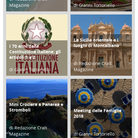
Magazine
di Gianni Tortoriello
25 Giugno 2016
16 Febbraio 2018
La Sicilia orientale e i
ATTIVITÀ
luoghi di Montalbano
I 70 anni della
FOCUS
Costituzione Italiana: gli
articoli 1 e 2
di Redazione Cralt
di Gianni Tortoriello
Magazine
17 Marzo 2018
01 Febbraio 2018
Mini Crociera a Panarea e
TURISMO
Stromboli
Meeting delle Famiglie
EVENTI
2018
di Redazione Cralt
Magazine
di Gianni Tortoriello