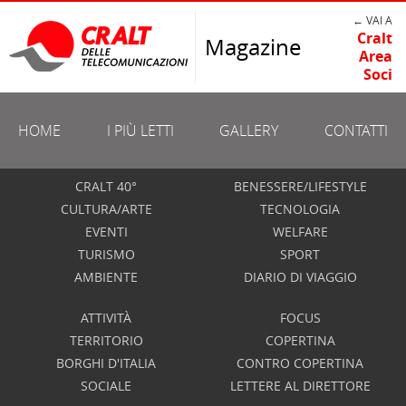
← VAI A
Cralt
Magazine
Area
Soci
HOME
I PIÙ LETTI
GALLERY
CONTATTI
CRALT 40°
BENESSERE/LIFESTYLE
CULTURA/ARTE
TECNOLOGIA
EVENTI
WELFARE
TURISMO
SPORT
AMBIENTE
DIARIO DI VIAGGIO
ATTIVITÀ
FOCUS
TERRITORIO
COPERTINA
BORGHI D'ITALIA
CONTRO COPERTINA
SOCIALE
LETTERE AL DIRETTORE