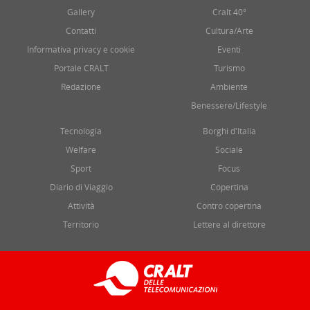
Gallery
Cralt 40°
Contatti
Cultura/Arte
Informativa privacy e cookie
Eventi
Portale CRALT
Turismo
Redazione
Ambiente
Benessere/Lifestyle
Tecnologia
Borghi d'Italia
Welfare
Sociale
Sport
Focus
Diario di Viaggio
Copertina
Attività
Contro copertina
Territorio
Lettere al direttore