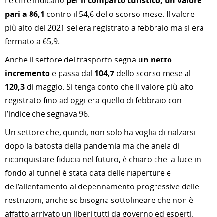
Le cifre indicano
pe
r
il comparto turistico, un valore
pari a
86,1
contro il 54,6 dello scorso mese. Il valore
più alto del 2021 sei era registrato a febbraio ma si era
fermato a 65,9.
Anche il settore del trasporto segna
un netto
incremento
e passa dal
104,7
dello scorso mese al
120,3
di maggio. Si tenga conto che il valore più alto
registrato fino ad oggi era quello di febbraio con
l’indice che segnava 96.
Un settore che, quindi, non solo ha voglia di rialzarsi
dopo la batosta della pandemia ma che anela di
riconquistare fiducia nel futuro, è chiaro che la luce in
fondo al tunnel è stata data delle riaperture e
dell’allentamento al depennamento progressive delle
restrizioni, anche se bisogna sottolineare che non è
affatto arrivato un liberi tutti da governo ed esperti.