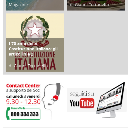
Magazine
di Gianni Tortoriello
25 Giugno 2016
16 Febbraio 2018
I 70 anni della
FOCUS
Costituzione Italiana: gli
articoli 1 e 2
di Gianni Tortoriello
17 Marzo 2018