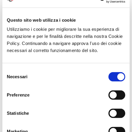
Questo sito web utilizza i cookie
Utilizziamo i cookie per migliorare la sua esperienza di
navigazione e per le finalità descritte nella nostra Cookie
Policy. Continuando a navigare approva l'uso dei cookie
necessari al corretto funzionamento del sito.
Visita guidata
Visita guidata
SOGGIORNO A
Selezione
SAN GENNARO
VILLA REGINA E
CAORLE - Hotel
E NAPOLI:
L’ANTIQUARIUM
Olympus - dal 10
Necessari
del
DUOMO E
DI BOSCOREALE
al 13 settembre
consenso
BATTISTERO DI
Domenica 06
o dall 11 al 13
SAN GIOVANNI
Settembre 2026
settembre
IN FONTE
ore 10:00
Preferenze
Domenica 13
Settembre 2026
ore 10:30
Statistiche
Comunicato n. 97
Comunicato n. 95
Comunicato n. 29
Napoli, 04 Agosto
Napoli 03, Agosto
Venezia Mestre, 03
Marketing