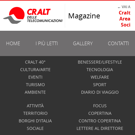
← VAI A
Cralt
Magazine
Area
Soci
HOME
I PIÙ LETTI
GALLERY
CONTATTI
CRALT 40°
BENESSERE/LIFESTYLE
CULTURA/ARTE
TECNOLOGIA
EVENTI
WELFARE
TURISMO
SPORT
AMBIENTE
DIARIO DI VIAGGIO
ATTIVITÀ
FOCUS
TERRITORIO
COPERTINA
BORGHI D'ITALIA
CONTRO COPERTINA
SOCIALE
LETTERE AL DIRETTORE