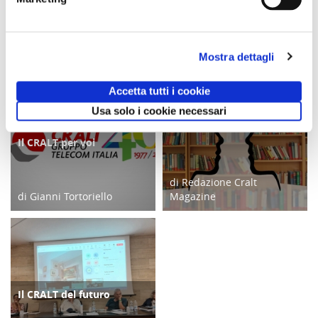
2026
2026
Agosto 2026
potrebbero interessarti
Mostra dettagli
Accetta tutti i cookie
Usa solo i cookie necessari
La biblioteca del CRALT
ATTIVITÀ
Il CRALT per voi
FOCUS
di Redazione Cralt
di Gianni Tortoriello
Magazine
16/06/18
06/02/25
Il CRALT del futuro
COPERTINA