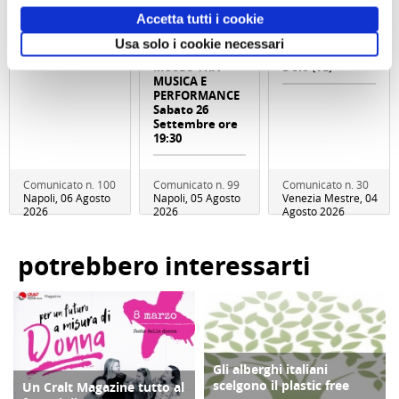
PER LA
con
– Naviglio del
Accetta tutti i cookie
STAGIONE
performance
Brenta - Sabato
2026/2027 AL
MANNight UNA
12 Settembre
Usa solo i cookie necessari
TEATRO TOTO'
NOTTE AL
2026 - Località
MUSEO TRA
Dolo (VE)
MUSICA E
PERFORMANCE
Sabato 26
Settembre ore
19:30
Comunicato n. 100
Comunicato n. 99
Comunicato n. 30
Napoli, 06 Agosto
Napoli, 05 Agosto
Venezia Mestre, 04
2026
2026
Agosto 2026
potrebbero interessarti
Gli alberghi italiani
AMBIENTE
scelgono il plastic free
Un Cralt Magazine tutto al
COPERTINA