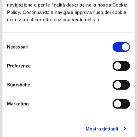
navigazione e per le finalità descritte nella nostra Cookie
aiuti che accompagni le imprese da subito e nei
Policy. Continuando a navigare approva l'uso dei cookie
prossimi mesi! - conclude la Presidente Colaiacovo.
necessari al corretto funzionamento del sito.
di Redazione Cralt Magazine
10 Gennaio 2022
Selezione
Necessari
del
attività correlate:
consenso
Preferenze
Statistiche
Marketing
Mostra dettagli
ABBONAMENTO
Visita serale
GARA DI PESCA