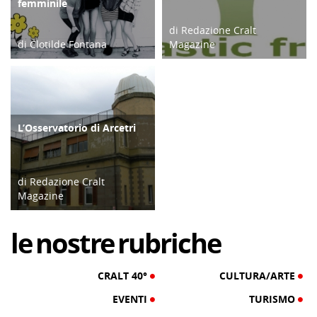
femminile
di Redazione Cralt
di Clotilde Fontana
Magazine
28/02/23
26/08/19
L’Osservatorio di Arcetri
TECNOLOGIA
di Redazione Cralt
Magazine
20/04/17
le
nostre
rubriche
CRALT 40°
CULTURA/ARTE
EVENTI
TURISMO