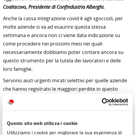
Coaliacovo, Presidente di Confindustria Alberghi.
Anche la cassa integrazione covid è agli sgoccioli, per
molte aziende si va ad esaurire questa stessa
settimana e ancora non ci viene data indicazione su
come procedere nei prossimi mesi nei quali
necessariamente dobbiamo poter contare ancora su
questo strumento per la tutela dei lavoratori e delle
loro famiglie.
Servono aiuti urgenti mirati selettivi per quelle aziende
che hanno registrato le maggiori perdite in questo
periodo e che vedono seriamente messa a rischio la
continuità aziendale.
In questi 2 anni la sopravvivenza è stata garantita dal
Questo sito web utilizza i cookie
ricorso al credito ma ora non è più possibile procedere
Utilizziamo i cookie per migliorare la sua esperienza di
nella medesima direzione, è necessario un sistema di