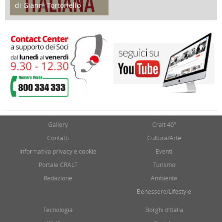
di Gianni Tortoriello
17 Marzo 2018
Gallery
Cralt 40°
Contatti
Cultura/Arte
Informativa privacy e cookie
Eventi
Portale CRALT
Turismo
Redazione
Ambiente
Benessere/Lifestyle
Tecnologia
Borghi d'Italia