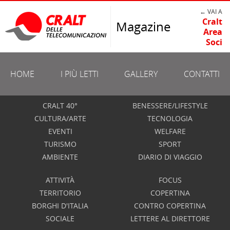
← VAI A
Cralt
Magazine
Area
Soci
HOME
I PIÙ LETTI
GALLERY
CONTATTI
CRALT 40°
BENESSERE/LIFESTYLE
CULTURA/ARTE
TECNOLOGIA
EVENTI
WELFARE
TURISMO
SPORT
AMBIENTE
DIARIO DI VIAGGIO
ATTIVITÀ
FOCUS
TERRITORIO
COPERTINA
BORGHI D'ITALIA
CONTRO COPERTINA
SOCIALE
LETTERE AL DIRETTORE