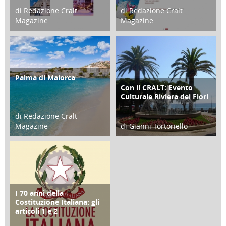
di Redazione Cralt
di Redazione Cralt
Magazine
Magazine
21 Novembre 2023
07 Marzo 2023
Palma di Maiorca
ATTIVITÀ
Con il CRALT: Evento
ATTIVITÀ
Culturale Riviera dei Fiori
di Redazione Cralt
Magazine
di Gianni Tortoriello
25 Giugno 2016
16 Febbraio 2018
I 70 anni della
FOCUS
Costituzione Italiana: gli
articoli 1 e 2