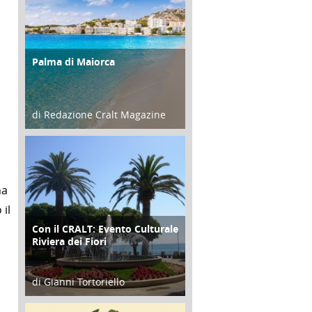
Palma di Maiorca
ATTIVITÀ
di Redazione Cralt Magazine
25 Giugno 2016
na
il
Con il CRALT: Evento Culturale
ATTIVITÀ
Riviera dei Fiori
di Gianni Tortoriello
16 Febbraio 2018