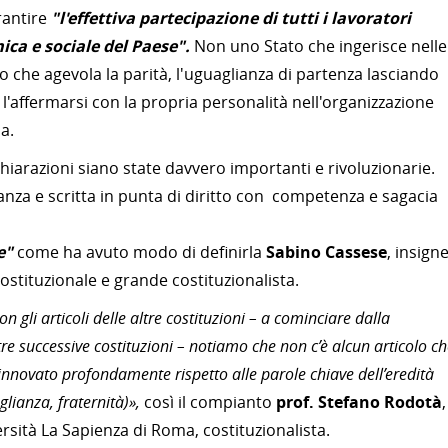
rantire
"l'effettiva partecipazione di tutti i lavoratori
ica e sociale del Paese".
Non uno Stato che ingerisce nelle
 che agevola la parità, l'uguaglianza di partenza lasciando
 e l'affermarsi con la propria personalità nell'organizzazione
ia.
iarazioni siano state davvero importanti e rivoluzionarie.
tanza e scritta in punta di diritto con competenza e sagacia
e"
come ha avuto modo di definirla
Sabino Cassese
, insign
ostituzionale e grande costituzionalista.
n gli articoli delle altre costituzioni – a cominciare dalla
tre successive costituzioni – notiamo che non c’è alcun articolo c
 innovato profondamente rispetto alle parole chiave dell’eredità
glianza, fraternità)»,
così il compianto
prof. Stefano Rodotà
,
ersità La Sapienza di Roma, costituzionalista.