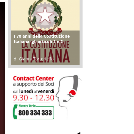
I 70 anni della Costituzione
FOCUS
Italiana: gli articoli 1 e 2
di Gianni Tortoriello
17 Marzo 2018