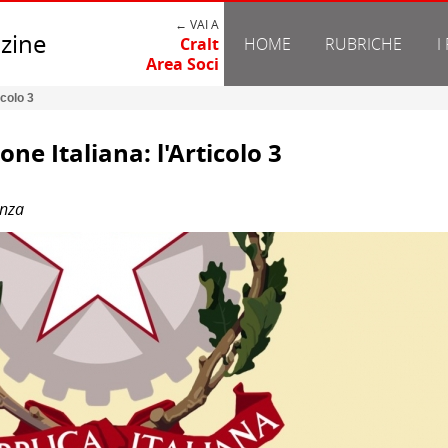
← VAI A
zine
Cralt
HOME
RUBRICHE
I
Area Soci
icolo 3
one Italiana: l'Articolo 3
enza