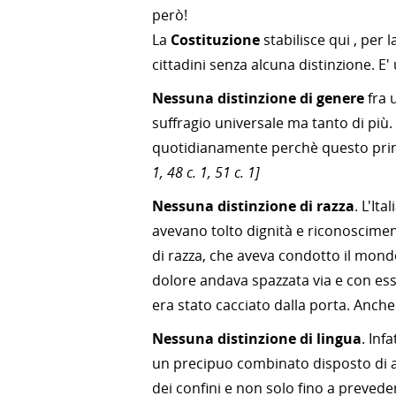
però!
La
Costituzione
stabilisce qui , per l
cittadini senza alcuna distinzione. E
Nessuna distinzione di genere
fra 
suffragio universale ma tanto di più
quotidianamente perchè questo princ
1, 48 c. 1, 51 c. 1]
Nessuna distinzione di razza
. L'It
avevano tolto dignità e riconosciment
di razza, che aveva condotto il mond
dolore andava spazzata via e con essa 
era stato cacciato dalla porta. Anc
Nessuna distinzione di lingua
. Inf
un precipuo combinato disposto di art
dei confini e non solo fino a preveder