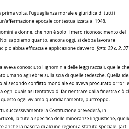
a prima volta, l’uguaglianza morale e giuridica di tutti i
' un'affermazione epocale contestualizzata al 1948.
uomini e donne, che non è solo il mero riconoscimento del
. Noi sappiamo quanto, ancora oggi, si debba lavorare
ipio abbia efficacia e applicazione davvero.
[artt. 29 c. 2, 37
alia aveva conosciuto l'ignominia delle leggi razziali, quelle ch
o umano agli ebrei sulla scia di quelle tedesche. Quella ide
o al secondo conflitto mondiale ed aveva procurato orrori 
ogni qualsiasi tentativo di far rientrare dalla finestra ciò 
he questo oggi viviamo quotidianamente, purtroppo.
atti, successivamente la Costituzione prevederà, in
icoli, la tutela specifica delle minoranze linguistiche, quell
e anche la nascita di alcune regioni a statuto speciale. [art. 