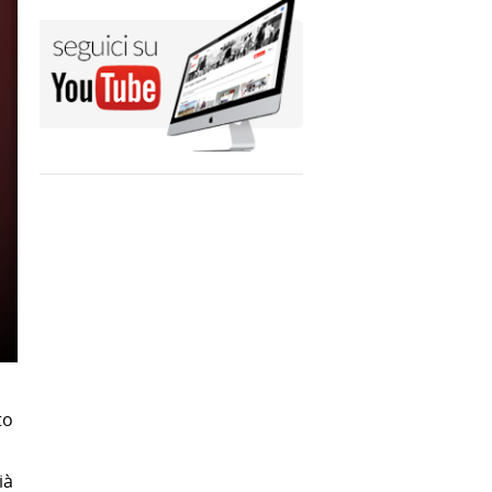
to
ià