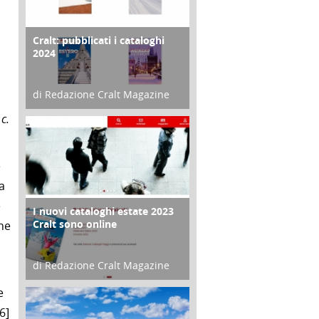
Cralt: pubblicati i cataloghi
COPERTINA
2024
di Redazione Cralt Magazine
21 Novembre 2023
 c.
e
a
e
I nuovi cataloghi estate 2023
CONTRO COPERTINA
Cralt sono online
che
di Redazione Cralt Magazine
07 Marzo 2023
e
6]