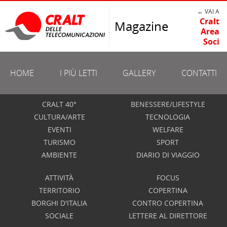
← VAI A
Cralt
Magazine
Area
Soci
HOME
I PIÙ LETTI
GALLERY
CONTATTI
CRALT 40°
BENESSERE/LIFESTYLE
CULTURA/ARTE
TECNOLOGIA
EVENTI
WELFARE
TURISMO
SPORT
AMBIENTE
DIARIO DI VIAGGIO
ATTIVITÀ
FOCUS
TERRITORIO
COPERTINA
BORGHI D'ITALIA
CONTRO COPERTINA
SOCIALE
LETTERE AL DIRETTORE