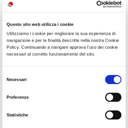
Questo sito web utilizza i cookie
Utilizziamo i cookie per migliorare la sua esperienza di
navigazione e per le finalità descritte nella nostra Cookie
Policy. Continuando a navigare approva l'uso dei cookie
necessari al corretto funzionamento del sito.
Abbonameni
Visita guidata
Visita serale
Selezione
Trenitalia
VILLA REGINA E
con
L’ANTIQUARIUM
performance
Necessari
del
DI BOSCOREALE
MANNight UNA
consenso
Domenica 06
NOTTE AL
Settembre 2026
MUSEO TRA
Preferenze
ore 10:00
MUSICA E
PERFORMANCE
Sabato 26
Settembre ore
Statistiche
19:30