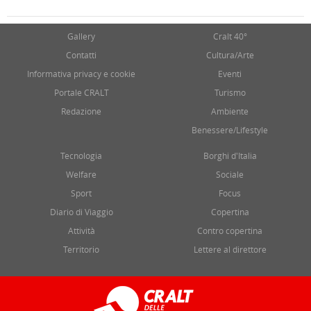
Gallery
Cralt 40°
Contatti
Cultura/Arte
Informativa privacy e cookie
Eventi
Portale CRALT
Turismo
Redazione
Ambiente
Benessere/Lifestyle
Tecnologia
Borghi d'Italia
Welfare
Sociale
Sport
Focus
Diario di Viaggio
Copertina
Attività
Contro copertina
Territorio
Lettere al direttore