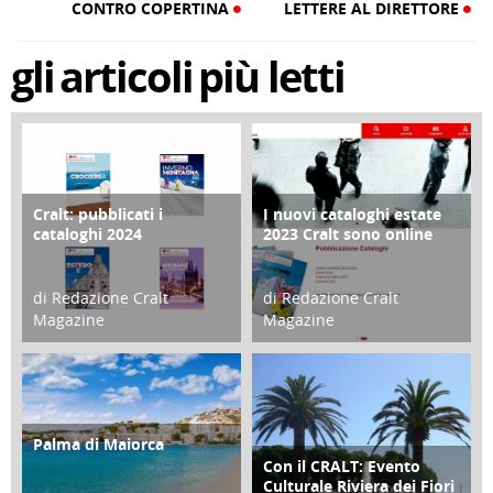
CONTRO COPERTINA
LETTERE AL DIRETTORE
gli
articoli
più letti
Cralt: pubblicati i
I nuovi cataloghi estate
COPERTINA
CONTRO COPERTINA
cataloghi 2024
2023 Cralt sono online
di Redazione Cralt
di Redazione Cralt
Magazine
Magazine
21 Novembre 2023
07 Marzo 2023
Palma di Maiorca
ATTIVITÀ
Con il CRALT: Evento
ATTIVITÀ
Culturale Riviera dei Fiori