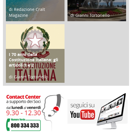
di Redazione Cralt
Magazine
di Gianni Tortoriello
25 Giugno 2016
16 Febbraio 2018
I 70 anni della
FOCUS
Costituzione Italiana: gli
articoli 1 e 2
di Gianni Tortoriello
17 Marzo 2018