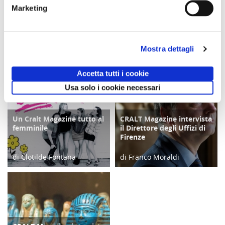
Comunicato n. 23
Comunicato n. 95
Comunicato n. 99
Marketing
Palermo, 30 Giugno
Napoli 03, Agosto
Napoli, 05 Agosto
2026
2026
2026
potrebbero interessarti
Mostra dettagli
Accetta tutti i cookie
Usa solo i cookie necessari
Un Cralt Magazine tutto al
CRALT Magazine intervista
COPERTINA
COPERTINA
femminile
il Direttore degli Uffizi di
Firenze
di Clotilde Fontana
di Franco Moraldi
28/02/23
04/06/19