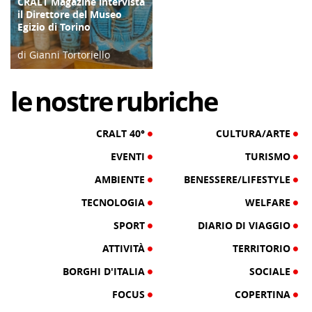
CRALT Magazine intervista
COPERTINA
il Direttore del Museo
Egizio di Torino
di Gianni Tortoriello
06/04/19
le
nostre
rubriche
CRALT 40°
CULTURA/ARTE
EVENTI
TURISMO
AMBIENTE
BENESSERE/LIFESTYLE
TECNOLOGIA
WELFARE
SPORT
DIARIO DI VIAGGIO
ATTIVITÀ
TERRITORIO
BORGHI D'ITALIA
SOCIALE
FOCUS
COPERTINA