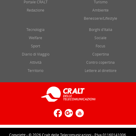
Portale CRALT
Turismo
Redazione
Ambiente
Benessere/Lifestyle
Tecnologia
Borghi d'Italia
Welfare
Sociale
Sport
Focus
Diario di Viaggio
Copertina
Attività
Contro copertina
Territorio
Lettere al direttore
Copyright - © 2026 Cralt delle Telecomunicazioni - P.Iva 01160141006.