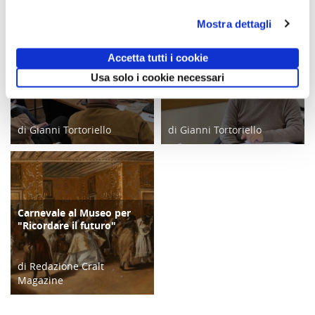
Mostra dettagli
Accetta tutti i cookie
Alla FITEL una tavola
Conosciamo insieme la
FOCUS
FOCUS
Usa solo i cookie necessari
rotonda con i grandi CRAL
FITEL
di Gianni Tortoriello
di Gianni Tortoriello
25/03/23
04/03/23
Carnevale al Museo per
CULTURA/ARTE
"Ricordare il futuro"
di Redazione Cralt
Magazine
03/03/22