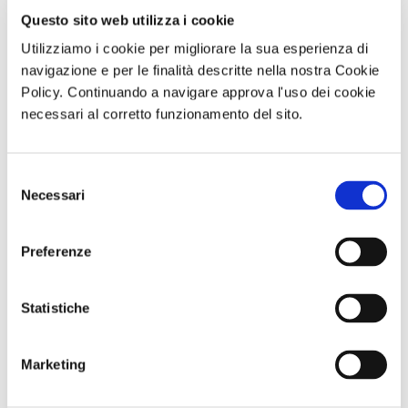
Questo sito web utilizza i cookie
Utilizziamo i cookie per migliorare la sua esperienza di
navigazione e per le finalità descritte nella nostra Cookie
Policy. Continuando a navigare approva l'uso dei cookie
necessari al corretto funzionamento del sito.
Giornata in
Abbonameni
GARA DI PESCA
natura con
Trenitalia
– Naviglio del
Selezione
picnic L’OASI
Brenta - Sabato
NATURALISTICA
12 Settembre
Necessari
del
DI MARIO
2026 - Località
consenso
Sabato 12
Dolo (VE)
Settembre 2026
Preferenze
ore 10:00
Comunicato n. 96
Comunicato n. 23
Comunicato n. 30
Statistiche
Napoli, 03 Agosto
Palermo, 30 Giugno
Venezia Mestre, 04
2026
2026
Agosto 2026
Marketing
potrebbero interessarti