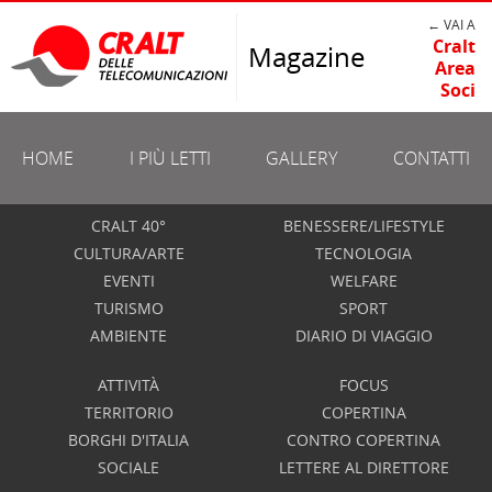
← VAI A
Cralt
Magazine
Area
Soci
HOME
I PIÙ LETTI
GALLERY
CONTATTI
CRALT 40°
BENESSERE/LIFESTYLE
CULTURA/ARTE
TECNOLOGIA
EVENTI
WELFARE
TURISMO
SPORT
AMBIENTE
DIARIO DI VIAGGIO
ATTIVITÀ
FOCUS
TERRITORIO
COPERTINA
BORGHI D'ITALIA
CONTRO COPERTINA
SOCIALE
LETTERE AL DIRETTORE