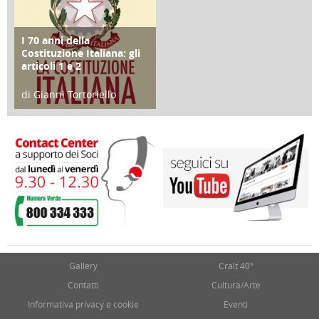
I 70 anni della
FOCUS
Costituzione Italiana: gli
articoli 1 e 2
di Gianni Tortoriello
17 Marzo 2018
Gallery
Cralt 40°
Contatti
Cultura/Arte
Informativa privacy e cookie
Eventi