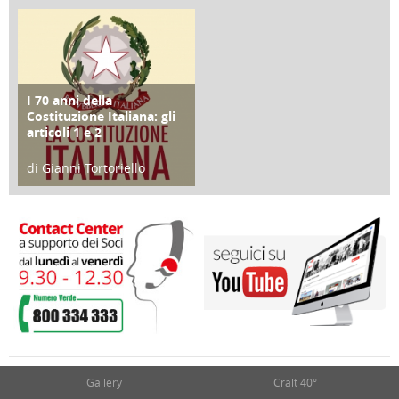
25 Giugno 2016
16 Febbraio 2018
I 70 anni della
FOCUS
Costituzione Italiana: gli
articoli 1 e 2
di Gianni Tortoriello
17 Marzo 2018
Gallery
Cralt 40°