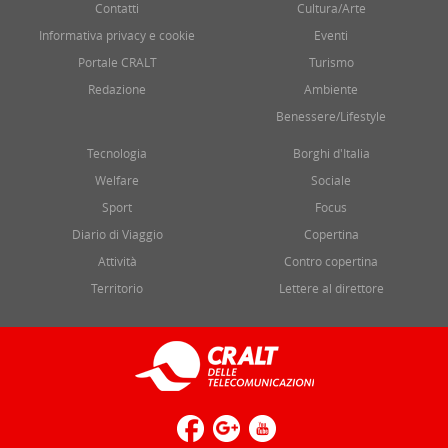
Contatti
Cultura/Arte
Informativa privacy e cookie
Eventi
Portale CRALT
Turismo
Redazione
Ambiente
Benessere/Lifestyle
Tecnologia
Borghi d'Italia
Welfare
Sociale
Sport
Focus
Diario di Viaggio
Copertina
Attività
Contro copertina
Territorio
Lettere al direttore