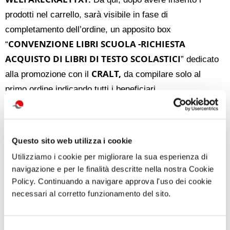
prodotti nel carrello, sarà visibile in fase di
completamento dell’ordine, un apposito box
CONVENZIONE LIBRI SCUOLA -RICHIESTA
“
ACQUISTO DI LIBRI DI TESTO SCOLASTICI
” dedicato
CRALT,
alla promozione con il
da compilare solo al
primo ordine indicando tutti i beneficiari.
Per i dettagli:
Comunicato Convenzione per l'acquisto
Testi scolastici ed altro 2021.pdf
Questo sito web utilizza i cookie
di Redazione Cralt Magazine
Utilizziamo i cookie per migliorare la sua esperienza di
14 Giugno 2021
navigazione e per le finalità descritte nella nostra Cookie
Policy. Continuando a navigare approva l'uso dei cookie
attività correlate:
necessari al corretto funzionamento del sito.
Selezione