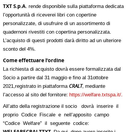
TXT S.p.A
. rende disponibile
sul
la piattaforma dedicata
l’opportunità di
ricevere
i libri con copertine
personalizzate, di usufruire di un assortimento di
quadernoni rivestiti con c
opertina personalizzata
.
L’acquisto di questi prodotti darà diritto ad un ulteriore
sconto del 4%.
Come effettuare l’ordine
La richiesta di acquisto dovrà essere formalizzata dal
Socio a partire dal 31 maggio e fino al 31ottobre
CRALT
2021,registrato in piattaforma
, mediante
l’accesso al sito del fornitore:
https://welfare.txtspa.it/.
All’atto della registrazione il socio dovrà inserire il
proprio Codice Fiscale e nell’apposito campo
“Codice Welfare” il seguente codice:
WELFARECRALTTXT.
Da qui, dopo avere inserito i