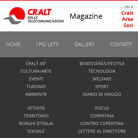
← VAI A
Cralt
Magazine
Area
Soci
HOME
I PIÙ LETTI
GALLERY
CONTATTI
CRALT 40°
BENESSERE/LIFESTYLE
CULTURA/ARTE
TECNOLOGIA
EVENTI
WELFARE
TURISMO
SPORT
AMBIENTE
DIARIO DI VIAGGIO
ATTIVITÀ
FOCUS
TERRITORIO
COPERTINA
BORGHI D'ITALIA
CONTRO COPERTINA
SOCIALE
LETTERE AL DIRETTORE