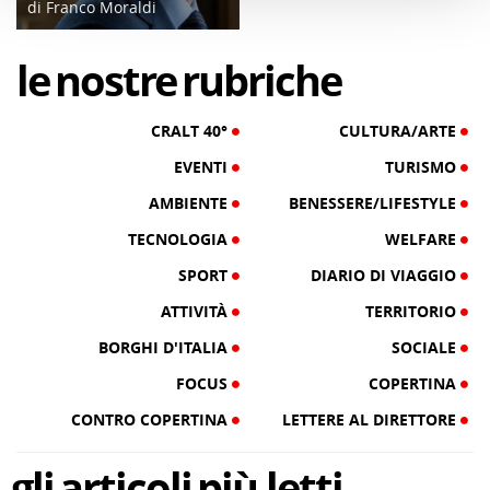
di Franco Moraldi
04/06/19
le
nostre
rubriche
CRALT 40°
CULTURA/ARTE
EVENTI
TURISMO
AMBIENTE
BENESSERE/LIFESTYLE
TECNOLOGIA
WELFARE
SPORT
DIARIO DI VIAGGIO
ATTIVITÀ
TERRITORIO
BORGHI D'ITALIA
SOCIALE
FOCUS
COPERTINA
CONTRO COPERTINA
LETTERE AL DIRETTORE
gli
articoli
più letti