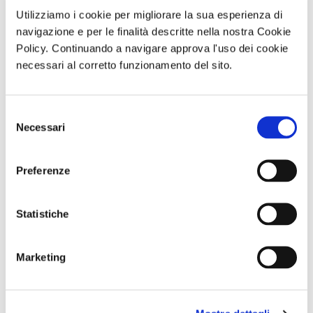
Minicrociera da Trapani a
ATTIVITÀ
Utilizziamo i cookie per migliorare la sua esperienza di
Favignana e Levanzo
navigazione e per le finalità descritte nella nostra Cookie
Policy. Continuando a navigare approva l'uso dei cookie
necessari al corretto funzionamento del sito.
di Redazione Cralt Magazine
04 Luglio 2026
Selezione
Necessari
del
consenso
Mini crociera alla Riserva
ATTIVITÀ
Preferenze
dello Zingaro, a Scopello e
San Vito Lo Capo
Statistiche
di Redazione Cralt Magazine
29 Giugno 2026
Marketing