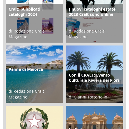
Cralt: pubblicati i
I nuovi cataloghi estate
COPERTINA
CONTRO COPERTINA
cataloghi 2024
2023 Cralt sono online
di Redazione Cralt
di Redazione Cralt
Magazine
Magazine
21 Novembre 2023
07 Marzo 2023
Palma di Maiorca
ATTIVITÀ
Con il CRALT: Evento
ATTIVITÀ
Culturale Riviera dei Fiori
di Redazione Cralt
Magazine
di Gianni Tortoriello
25 Giugno 2016
16 Febbraio 2018