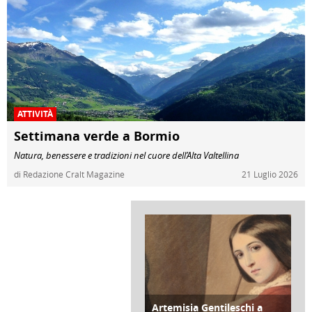
ATTIVITÀ
Settimana verde a Bormio
Natura, benessere e tradizioni nel cuore dell’Alta Valtellina
di Redazione Cralt Magazine
21 Luglio 2026
Artemisia Gentileschi a
ATTIVITÀ