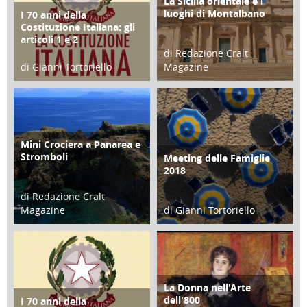
La Sicilia orientale e i
ATTIVITÀ
luoghi di Montalbano
I 70 anni della
FOCUS
Costituzione Italiana: gli
articoli 1 e 2
di Redazione Cralt
di Gianni Tortoriello
Magazine
17 Marzo 2018
01 Febbraio 2018
Mini Crociera a Panarea e
TURISMO
Stromboli
Meeting delle Famiglie
EVENTI
2018
di Redazione Cralt
Magazine
di Gianni Tortoriello
14 Giugno 2018
23 Aprile 2018
La Donna nell'Arte
CULTURA/ARTE
dell'800
I 70 anni della
FOCUS