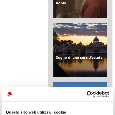
Roma
di Redazione Cralt Magazine
13 Luglio 2026
Sogno di una sera d’estate
ATTIVITÀ
di Redazione Cralt Magazine
06 Luglio 2026
Questo sito web utilizza i cookie