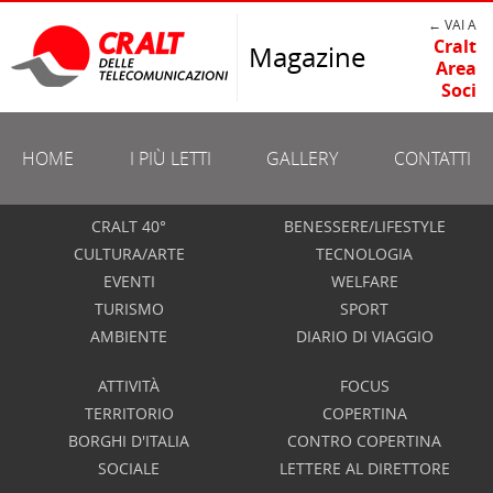
← VAI A
Cralt
Magazine
Area
Soci
HOME
I PIÙ LETTI
GALLERY
CONTATTI
CRALT 40°
BENESSERE/LIFESTYLE
CULTURA/ARTE
TECNOLOGIA
EVENTI
WELFARE
TURISMO
SPORT
AMBIENTE
DIARIO DI VIAGGIO
ATTIVITÀ
FOCUS
TERRITORIO
COPERTINA
BORGHI D'ITALIA
CONTRO COPERTINA
SOCIALE
LETTERE AL DIRETTORE