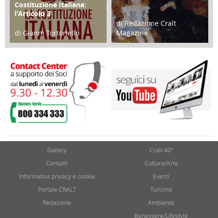
Costituzione Italiana:
l'Articolo 3
di Redazione Cralt
di Gianni Tortoriello
Magazine
17 Febbraio 2018
05 Maggio 2018
Gallery
Cralt 40°
Contatti
Cultura/Arte
Informativa privacy e cookie
Eventi
Portale CRALT
Turismo
Redazione
Ambiente
Benessere/Lifestyle