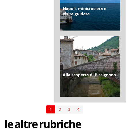
Napoli: minicrociera e
ATTIVITÀ
visita guidata
di Redazione Cralt Magazine
18 Giugno 2026
Alla scoperta di Pissignano
ATTIVITÀ
di Redazione Cralt Magazine
17 Giugno 2026
1
2
3
4
le
altre
rubriche