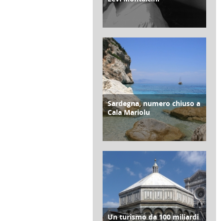
di Franco Moraldi
19 Gennaio 2019
Sardegna, numero chiuso a
CONTRO COPERTINA
Cala Mariolu
di Redazione Cralt Magazine
24 Agosto 2018
Un turismo da 100 miliardi
CONTRO COPERTINA