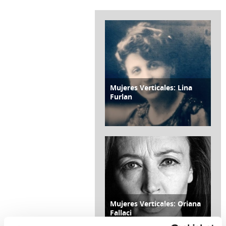
Mujeres Verticales: Lina
CONTRO COPERTINA
Furlan
di Franco Moraldi
15 Giugno 2019
Mujeres Verticales: Oriana
CONTRO COPERTINA
Fallaci