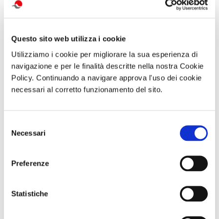
di Franco Moraldi
18 Maggio 2019
Questo sito web utilizza i cookie
Utilizziamo i cookie per migliorare la sua esperienza di
navigazione e per le finalità descritte nella nostra Cookie
Policy. Continuando a navigare approva l'uso dei cookie
necessari al corretto funzionamento del sito.
Mujeres verticales: Amelia
CONTRO COPERTINA
Earhart
Selezione
Necessari
di Franco Moraldi
del
20 Aprile 2019
consenso
Preferenze
Statistiche
Mujeres verticales: Marie
CONTRO COPERTINA
Curie