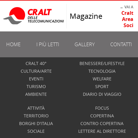
← VAI A
Cralt
Magazine
Area
Soci
HOME
I PIÙ LETTI
GALLERY
CONTATTI
CRALT 40°
BENESSERE/LIFESTYLE
CULTURA/ARTE
TECNOLOGIA
EVENTI
WELFARE
TURISMO
SPORT
AMBIENTE
DIARIO DI VIAGGIO
ATTIVITÀ
FOCUS
TERRITORIO
COPERTINA
BORGHI D'ITALIA
CONTRO COPERTINA
SOCIALE
LETTERE AL DIRETTORE