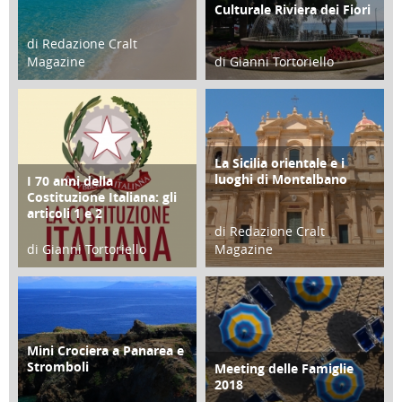
Culturale Riviera dei Fiori
di Redazione Cralt
Magazine
di Gianni Tortoriello
25 Giugno 2016
16 Febbraio 2018
La Sicilia orientale e i
ATTIVITÀ
luoghi di Montalbano
I 70 anni della
FOCUS
Costituzione Italiana: gli
articoli 1 e 2
di Redazione Cralt
di Gianni Tortoriello
Magazine
17 Marzo 2018
01 Febbraio 2018
Mini Crociera a Panarea e
TURISMO
Stromboli
Meeting delle Famiglie
EVENTI
2018