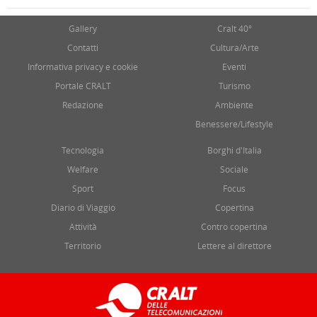
Gallery
Cralt 40°
Contatti
Cultura/Arte
Informativa privacy e cookie
Eventi
Portale CRALT
Turismo
Redazione
Ambiente
Benessere/Lifestyle
Tecnologia
Borghi d'Italia
Welfare
Sociale
Sport
Focus
Diario di Viaggio
Copertina
Attività
Contro copertina
Territorio
Lettere al direttore