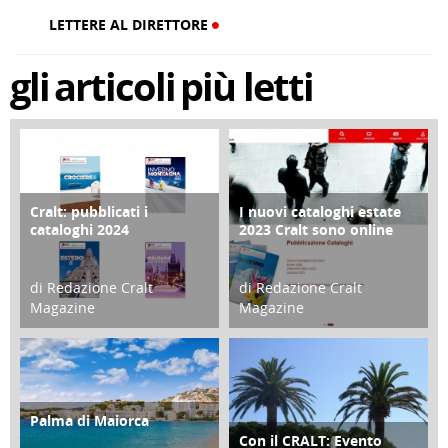
LETTERE AL DIRETTORE
gli
articoli
più letti
Cralt: pubblicati i
I nuovi cataloghi estate
COPERTINA
CONTRO COPERTINA
cataloghi 2024
2023 Cralt sono online
di Redazione Cralt
di Redazione Cralt
Magazine
Magazine
21 Novembre 2023
07 Marzo 2023
Palma di Maiorca
ATTIVITÀ
Con il CRALT: Evento
ATTIVITÀ