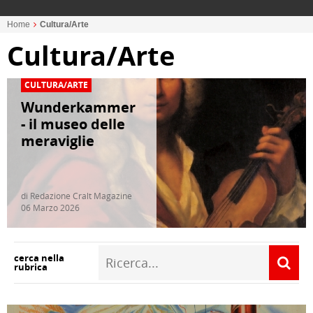
Home
Cultura/Arte
Cultura/Arte
CULTURA/ARTE
Wunderkammer
- il museo delle
meraviglie
di Redazione Cralt Magazine
06 Marzo 2026
cerca nella
rubrica