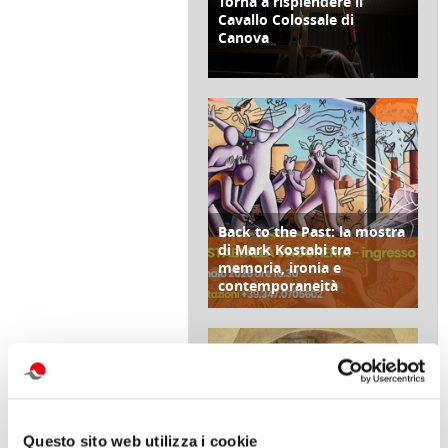
Torna a risplendere il
CULTURA/ARTE
Cavallo Colossale di
Canova
di Redazione Cralt Magazine
31 Gennaio 2026
Back to the Past: la mostra
CULTURA/ARTE
di Mark Kostabi tra
memoria, ironia e
contemporaneità
di Redazione Cralt Magazine
23 Gennaio 2026
Questo sito web utilizza i cookie