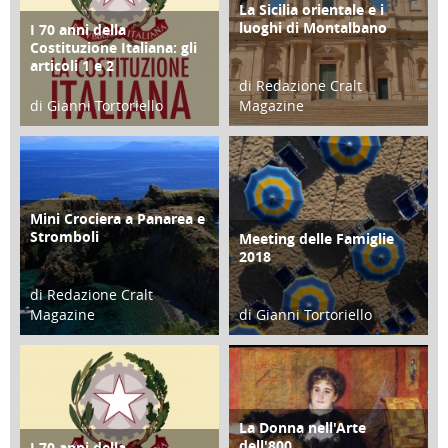
La Sicilia orientale e i
ATTIVITÀ
luoghi di Montalbano
I 70 anni della
FOCUS
Costituzione Italiana: gli
articoli 1 e 2
di Redazione Cralt
di Gianni Tortoriello
Magazine
17 Marzo 2018
01 Febbraio 2018
Mini Crociera a Panarea e
TURISMO
Stromboli
Meeting delle Famiglie
EVENTI
2018
di Redazione Cralt
Magazine
di Gianni Tortoriello
14 Giugno 2018
23 Aprile 2018
La Donna nell'Arte
CULTURA/ARTE
dell'800
I 70 anni della