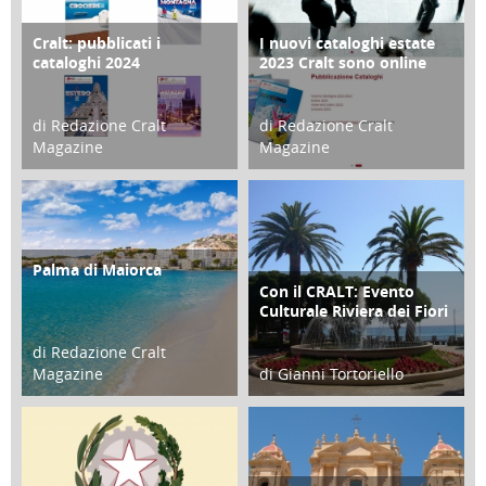
Cralt: pubblicati i
I nuovi cataloghi estate
COPERTINA
CONTRO COPERTINA
cataloghi 2024
2023 Cralt sono online
di Redazione Cralt
di Redazione Cralt
Magazine
Magazine
21 Novembre 2023
07 Marzo 2023
Palma di Maiorca
ATTIVITÀ
Con il CRALT: Evento
ATTIVITÀ
Culturale Riviera dei Fiori
di Redazione Cralt
Magazine
di Gianni Tortoriello
25 Giugno 2016
16 Febbraio 2018