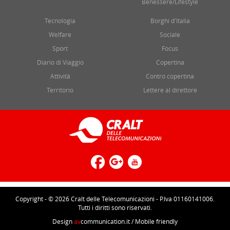
Benessere/Lifestyle
Tecnologia
Borghi d'Italia
Welfare
Sociale
Sport
Focus
Diario di Viaggio
Copertina
Attività
Contro copertina
Territorio
Lettere al direttore
Copyright - © 2026 Cralt delle Telecomunicazioni - P.Iva 01160141006.
Tutti i diritti sono riservati.
Design
av
communication.it
/ Mobile friendly