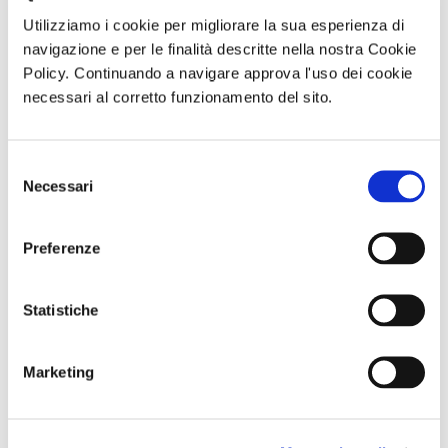
La Galleria degli Affreschi
CULTURA/ARTE
Utilizziamo i cookie per migliorare la sua esperienza di
del Museo degli Innocenti
navigazione e per le finalità descritte nella nostra Cookie
Policy. Continuando a navigare approva l'uso dei cookie
necessari al corretto funzionamento del sito.
di Redazione Cralt Magazine
22 Gennaio 2026
Selezione
Necessari
del
consenso
Le Matres Matutae e il
CULTURA/ARTE
Preferenze
Museo Campano: il culto
della maternità nell’Italia
antica
Statistiche
di Redazione Cralt Magazine
21 Gennaio 2026
Marketing