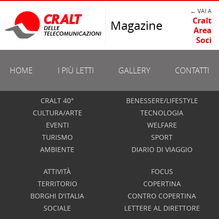
← VAI A
Cralt
Magazine
Area
Soci
HOME
I PIÙ LETTI
GALLERY
CONTATTI
CRALT 40°
BENESSERE/LIFESTYLE
CULTURA/ARTE
TECNOLOGIA
EVENTI
WELFARE
TURISMO
SPORT
AMBIENTE
DIARIO DI VIAGGIO
ATTIVITÀ
FOCUS
TERRITORIO
COPERTINA
BORGHI D'ITALIA
CONTRO COPERTINA
SOCIALE
LETTERE AL DIRETTORE