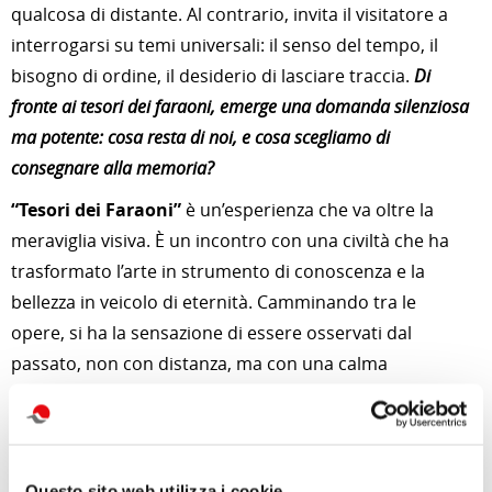
qualcosa di distante. Al contrario, invita il visitatore a
interrogarsi su temi universali: il senso del tempo, il
bisogno di ordine, il desiderio di lasciare traccia.
Di
fronte ai tesori dei faraoni, emerge una domanda silenziosa
ma potente: cosa resta di noi, e cosa scegliamo di
consegnare alla memoria?
“Tesori dei Faraoni”
è un’esperienza che va oltre la
meraviglia visiva. È un incontro con una civiltà che ha
trasformato l’arte in strumento di conoscenza e la
bellezza in veicolo di eternità. Camminando tra le
opere, si ha la sensazione di essere osservati dal
passato, non con distanza, ma con una calma
profonda, come se quei volti antichi avessero ancora
qualcosa da insegnare.
Una mostra da vivere lentamente, lasciando che il silenzio
Questo sito web utilizza i cookie