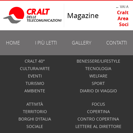
← VAI A
Cralt
Magazine
Area
Soci
HOME
I PIÙ LETTI
GALLERY
CONTATTI
CRALT 40°
BENESSERE/LIFESTYLE
CULTURA/ARTE
TECNOLOGIA
EVENTI
WELFARE
TURISMO
SPORT
AMBIENTE
DIARIO DI VIAGGIO
ATTIVITÀ
FOCUS
TERRITORIO
COPERTINA
BORGHI D'ITALIA
CONTRO COPERTINA
SOCIALE
LETTERE AL DIRETTORE