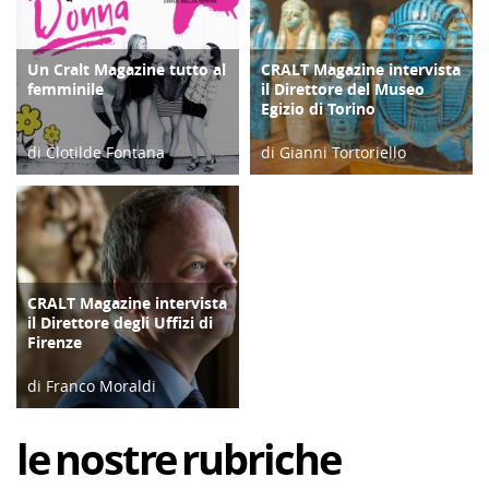
Un Cralt Magazine tutto al
CRALT Magazine intervista
COPERTINA
COPERTINA
femminile
il Direttore del Museo
Egizio di Torino
di Clotilde Fontana
di Gianni Tortoriello
28/02/23
06/04/19
CRALT Magazine intervista
COPERTINA
il Direttore degli Uffizi di
Firenze
di Franco Moraldi
04/06/19
le
nostre
rubriche