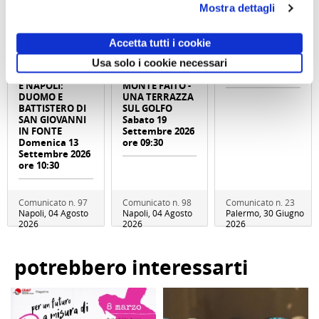
Mostra dettagli
Accetta tutti i cookie
Visita guidata
Usa solo i cookie necessari
Trekking con
Abbonameni
SAN GENNARO
aperitivo IL
Trenitalia
E NAPOLI:
MONTE FAITO -
DUOMO E
UNA TERRAZZA
BATTISTERO DI
SUL GOLFO
SAN GIOVANNI
Sabato 19
IN FONTE
Settembre 2026
Domenica 13
ore 09:30
Settembre 2026
ore 10:30
Comunicato n. 97
Comunicato n. 98
Comunicato n. 23
Napoli, 04 Agosto
Napoli, 04 Agosto
Palermo, 30 Giugno
2026
2026
2026
potrebbero interessarti