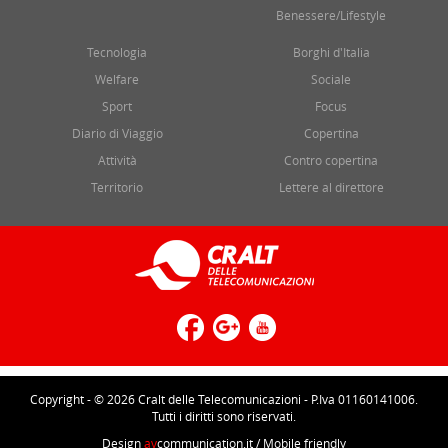
Benessere/Lifestyle
Tecnologia
Borghi d'Italia
Welfare
Sociale
Sport
Focus
Diario di Viaggio
Copertina
Attività
Contro copertina
Territorio
Lettere al direttore
Copyright - © 2026 Cralt delle Telecomunicazioni - P.Iva 01160141006.
Tutti i diritti sono riservati.
Design
av
communication.it
/ Mobile friendly