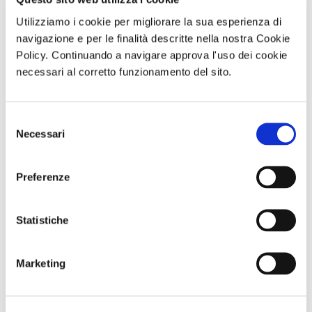
parli.
Utilizziamo i cookie per migliorare la sua esperienza di
navigazione e per le finalità descritte nella nostra Cookie
Per approfondimenti e news su quest'attività
clicca qui
Policy. Continuando a navigare approva l'uso dei cookie
necessari al corretto funzionamento del sito.
Foto di Sriom da Pixabay
Selezione
Necessari
del
di Redazione Cralt Magazine
consenso
19 Febbraio 2026
Preferenze
attività correlate:
Statistiche
Marketing