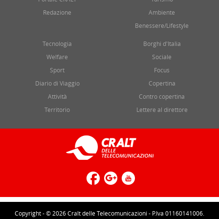
Redazione
Ambiente
Benessere/Lifestyle
Tecnologia
Borghi d'Italia
Welfare
Sociale
Sport
Focus
Diario di Viaggio
Copertina
Attività
Contro copertina
Territorio
Lettere al direttore
Copyright - © 2026 Cralt delle Telecomunicazioni - P.Iva 01160141006.