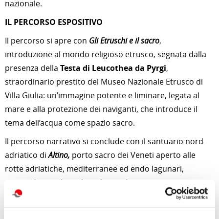
nazionale.
IL PERCORSO ESPOSITIVO
Il percorso si apre con
Gli Etruschi e il sacro
,
introduzione al mondo religioso etrusco, segnata dalla
presenza della
Testa di Leucothea da Pyrgi
,
straordinario prestito del Museo Nazionale Etrusco di
Villa Giulia: un’immagine potente e liminare, legata al
mare e alla protezione dei naviganti, che introduce il
tema dell’acqua come spazio sacro.
Il percorso narrativo si conclude con il santuario nord-
adriatico di
Altino,
porto sacro dei Veneti aperto alle
rotte adriatiche, mediterranee ed endo lagunari,
centro di un culto volto ad accogliere e integrare
comunità diverse, come attestano bronzetti
provenienti dall’area etrusca, centro-italica e celtica,