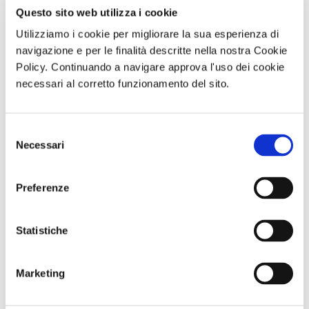
lamine figurate e monumenti votivi di eccezionale
Questo sito web utilizza i cookie
rilievo.
Utilizziamo i cookie per migliorare la sua esperienza di
navigazione e per le finalità descritte nella nostra Cookie
Etruschi e Veneti. Acque, culti e santuari
offre così al
Policy. Continuando a navigare approva l'uso dei cookie
pubblico un racconto autorevole e suggestivo,
necessari al corretto funzionamento del sito.
restituendo all’acqua il suo ruolo fondativo nella
costruzione del sacro e nell’identità delle civiltà antiche.
Selezione
Necessari
del
consenso
di Redazione Cralt Magazine
Preferenze
13 Marzo 2026
Statistiche
attività correlate:
Marketing