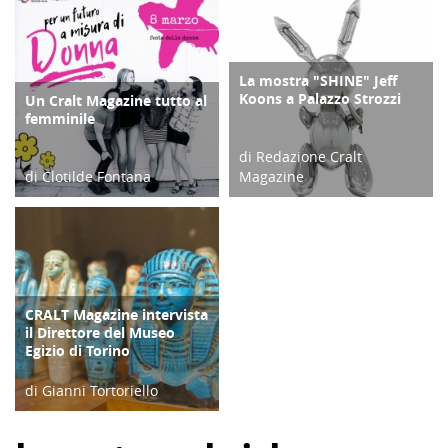
La mostra "SHINE" Jeff
ATTIVITÀ
Koons a Palazzo Strozzi
Un Cralt Magazine tutto al
COPERTINA
femminile
di Redazione Cralt
di Clotilde Fontana
Magazine
28/02/23
30/10/21
CRALT Magazine intervista
COPERTINA
il Direttore del Museo
Egizio di Torino
di Gianni Tortoriello
06/04/19