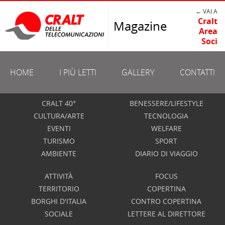
← VAI A
Cralt
Magazine
Area
Soci
HOME
I PIÙ LETTI
GALLERY
CONTATTI
CRALT 40°
BENESSERE/LIFESTYLE
CULTURA/ARTE
TECNOLOGIA
EVENTI
WELFARE
TURISMO
SPORT
AMBIENTE
DIARIO DI VIAGGIO
ATTIVITÀ
FOCUS
TERRITORIO
COPERTINA
BORGHI D'ITALIA
CONTRO COPERTINA
SOCIALE
LETTERE AL DIRETTORE