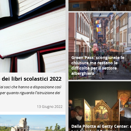
di Redazione Cralt Magazine
06 Dicembre 2021
Green Pass: scongiurate le
FOCUS
chiusure ma restano le
difficoltà per il settore
alberghiero
dei libri scolastici 2022
di Redazione Cralt Magazine
i dai soci che hanno a disposizione così
30 Novembre 2021
per quanto riguarda l'istruizione dei
13 Giugno 2022
Dalla Pilotta al Getty Center: 
FOCUS