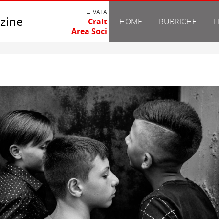
← VAI A
zine
Cralt
HOME
RUBRICHE
I
Area Soci