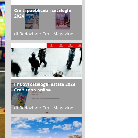
Cralt: pubblicati i cataloghi
COPERTINA
2024
di Redazione Cralt Magazine
21 Novembre 2023
I nuovi cataloghi estate 2023
CONTRO COPERTINA
Cralt sono online
di Redazione Cralt Magazine
07 Marzo 2023