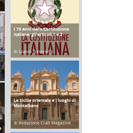
I 70 anni della Costituzione
FOCUS
Italiana: gli articoli 1 e 2
di Gianni Tortoriello
17 Marzo 2018
La Sicilia orientale e i luoghi di
ATTIVITÀ
Montalbano
di Redazione Cralt Magazine
a
01 Febbraio 2018