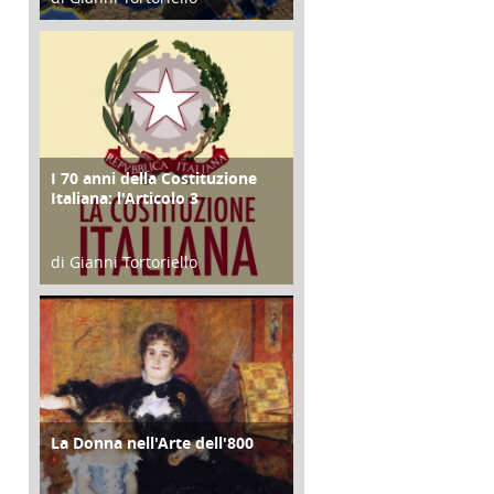
23 Aprile 2018
I 70 anni della Costituzione
FOCUS
Italiana: l'Articolo 3
di Gianni Tortoriello
17 Febbraio 2018
La Donna nell'Arte dell'800
CULTURA/ARTE