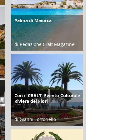
Palma di Maiorca
ATTIVITÀ
di Redazione Cralt Magazine
25 Giugno 2016
Con il CRALT: Evento Culturale
ATTIVITÀ
Riviera dei Fiori
di Gianni Tortoriello
16 Febbraio 2018