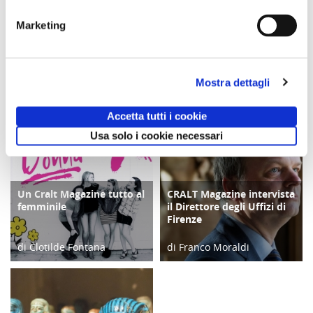
Marketing
Comunicato n. 99
Comunicato n. 29
Comunicato n. 30
Napoli, 05 Agosto
Venezia Mestre, 03
Venezia Mestre, 04
2026
Agosto 2026
Agosto 2026
Mostra dettagli
potrebbero interessarti
Accetta tutti i cookie
Usa solo i cookie necessari
Un Cralt Magazine tutto al
CRALT Magazine intervista
COPERTINA
COPERTINA
femminile
il Direttore degli Uffizi di
Firenze
di Clotilde Fontana
di Franco Moraldi
28/02/23
04/06/19