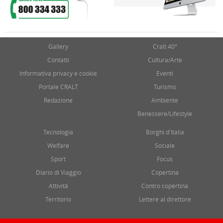
Gallery
Cralt 40°
Contatti
Cultura/Arte
Informativa privacy e cookie
Eventi
Portale CRALT
Turismo
Redazione
Ambiente
Benessere/Lifestyle
Tecnologia
Borghi d'Italia
Welfare
Sociale
Sport
Focus
Diario di Viaggio
Copertina
Attività
Contro copertina
Territorio
Lettere al direttore