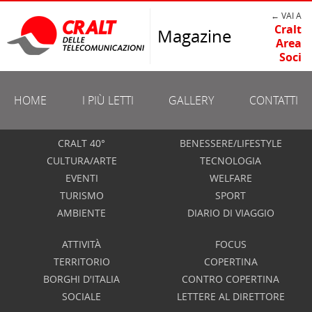
← VAI A
Cralt
Magazine
Area
Soci
HOME
I PIÙ LETTI
GALLERY
CONTATTI
CRALT 40°
BENESSERE/LIFESTYLE
CULTURA/ARTE
TECNOLOGIA
EVENTI
WELFARE
TURISMO
SPORT
AMBIENTE
DIARIO DI VIAGGIO
ATTIVITÀ
FOCUS
TERRITORIO
COPERTINA
BORGHI D'ITALIA
CONTRO COPERTINA
SOCIALE
LETTERE AL DIRETTORE