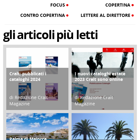
FOCUS
COPERTINA
CONTRO COPERTINA
LETTERE AL DIRETTORE
gli
articoli
più letti
Cralt: pubblicati i
I nuovi cataloghi estate
COPERTINA
CONTRO COPERTINA
cataloghi 2024
2023 Cralt sono online
di Redazione Cralt
di Redazione Cralt
Magazine
Magazine
21 Novembre 2023
07 Marzo 2023
Palma di Maiorca
ATTIVITÀ