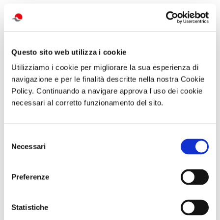
attività correlate:
Questo sito web utilizza i cookie
Utilizziamo i cookie per migliorare la sua esperienza di
navigazione e per le finalità descritte nella nostra Cookie
Policy. Continuando a navigare approva l'uso dei cookie
necessari al corretto funzionamento del sito.
Selezione
Visita serale
SOGGIORNO A
GARA DI PESCA
Necessari
con
CAORLE - Hotel
– Naviglio del
del
performance
Olympus - dal 10
Brenta - Sabato
consenso
MANNight UNA
al 13 settembre
12 Settembre
NOTTE AL
o dall 11 al 13
2026 - Località
Preferenze
MUSEO TRA
settembre
Dolo (VE)
MUSICA E
PERFORMANCE
Sabato 26
Statistiche
Settembre ore
19:30