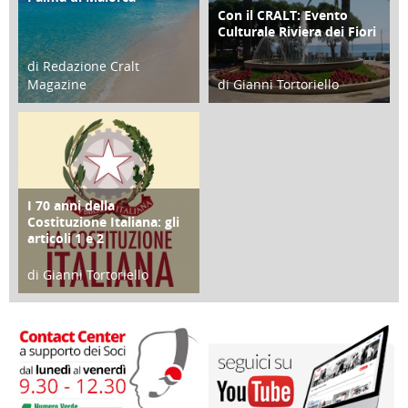
Con il CRALT: Evento
ATTIVITÀ
Culturale Riviera dei Fiori
di Redazione Cralt
Magazine
di Gianni Tortoriello
25 Giugno 2016
16 Febbraio 2018
I 70 anni della
FOCUS
Costituzione Italiana: gli
articoli 1 e 2
di Gianni Tortoriello
17 Marzo 2018