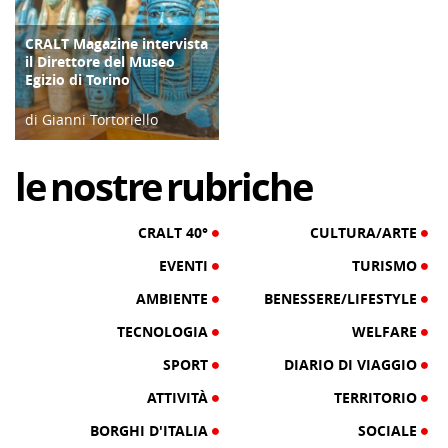
CRALT Magazine intervista
COPERTINA
il Direttore del Museo
Egizio di Torino
di Gianni Tortoriello
06/04/19
le
nostre
rubriche
CRALT 40°
CULTURA/ARTE
EVENTI
TURISMO
AMBIENTE
BENESSERE/LIFESTYLE
TECNOLOGIA
WELFARE
SPORT
DIARIO DI VIAGGIO
ATTIVITÀ
TERRITORIO
BORGHI D'ITALIA
SOCIALE