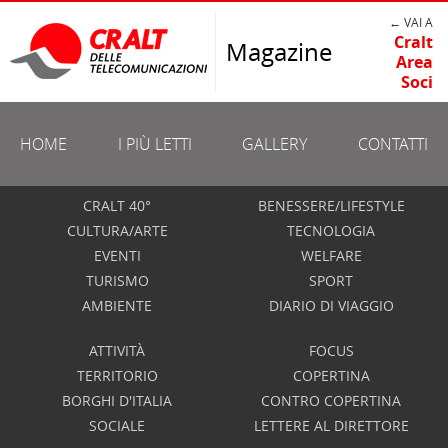
← VAI A
Cralt
Magazine
Area
Soci
HOME
I PIÙ LETTI
GALLERY
CONTATTI
CRALT 40°
BENESSERE/LIFESTYLE
CULTURA/ARTE
TECNOLOGIA
EVENTI
WELFARE
TURISMO
SPORT
AMBIENTE
DIARIO DI VIAGGIO
ATTIVITÀ
FOCUS
TERRITORIO
COPERTINA
BORGHI D'ITALIA
CONTRO COPERTINA
SOCIALE
LETTERE AL DIRETTORE