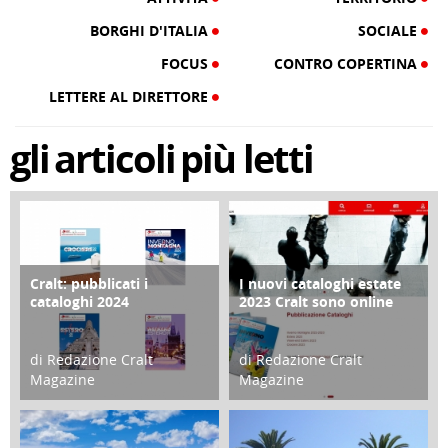
BORGHI D'ITALIA
SOCIALE
FOCUS
CONTRO COPERTINA
LETTERE AL DIRETTORE
gli
articoli
più letti
Cralt: pubblicati i
I nuovi cataloghi estate
COPERTINA
CONTRO COPERTINA
cataloghi 2024
2023 Cralt sono online
di Redazione Cralt
di Redazione Cralt
Magazine
Magazine
21 Novembre 2023
07 Marzo 2023