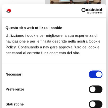
Il CRALT del futuro
COPERTINA
Questo sito web utilizza i cookie
di Gianni Tortoriello
19 Luglio 2024
Utilizziamo i cookie per migliorare la sua esperienza di
navigazione e per le finalità descritte nella nostra Cookie
Policy. Continuando a navigare approva l'uso dei cookie
necessari al corretto funzionamento del sito.
Il CRALT del futuro è nato e
COPERTINA
sarà un organismo che si
Selezione
allargherà a tutto il settore
Necessari
del
consenso
di Gianni Tortoriello
18 Luglio 2024
Preferenze
Statistiche