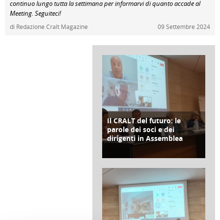
continuo lungo tutta la settimana per informarvi di quanto accade al
Meeting. Seguiteci!
di Redazione Cralt Magazine
09 Settembre 2024
Il CRALT del futuro: le
COPERTINA
parole dei soci e dei
dirigenti in Assemblea
di Gianni Tortoriello
20 Luglio 2024