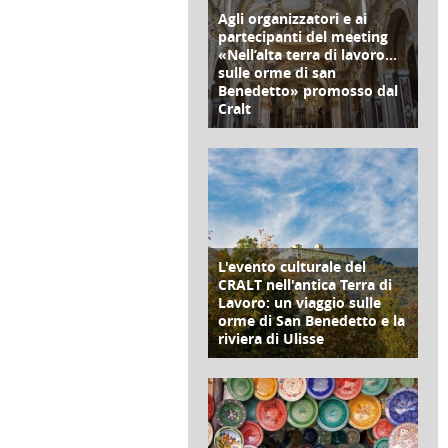
Agli organizzatori e ai
COPERTINA
partecipanti del meeting
«Nell’alta terra di lavoro…
sulle orme di san
Benedetto» promosso dal
Cralt
di Redazione Cralt Magazine
28 Aprile 2024
L'evento culturale del
COPERTINA
CRALT nell'antica Terra di
Lavoro: un viaggio sulle
orme di San Benedetto e la
riviera di Ulisse
di Redazione Cralt Magazine
25 Aprile 2024