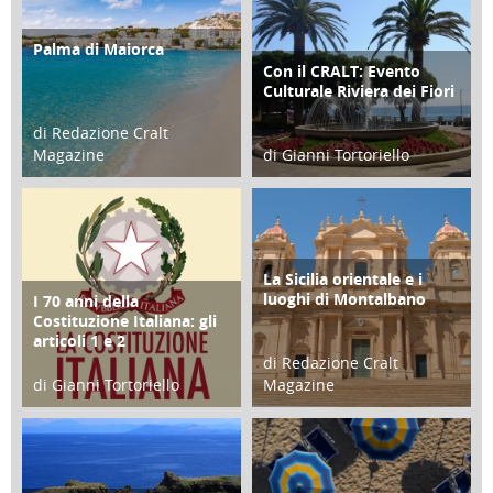
Palma di Maiorca
ATTIVITÀ
Con il CRALT: Evento
ATTIVITÀ
Culturale Riviera dei Fiori
di Redazione Cralt
Magazine
di Gianni Tortoriello
25 Giugno 2016
16 Febbraio 2018
La Sicilia orientale e i
ATTIVITÀ
luoghi di Montalbano
I 70 anni della
FOCUS
Costituzione Italiana: gli
articoli 1 e 2
di Redazione Cralt
di Gianni Tortoriello
Magazine
17 Marzo 2018
01 Febbraio 2018