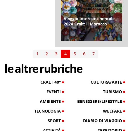
Viaggio intercontinentale
COPERTINA
2024 Cralt: il Marocco
di Redazione Cralt Magazine
01 Aprile 2024
1
2
3
4
5
6
7
le
altre
rubriche
CRALT 40°
CULTURA/ARTE
EVENTI
TURISMO
AMBIENTE
BENESSERE/LIFESTYLE
TECNOLOGIA
WELFARE
SPORT
DIARIO DI VIAGGIO
ATTIVITÀ
TERRITORIO