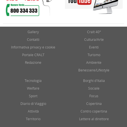
Gallery
Cralt 40°
Contatti
Cultura/Arte
Informativa privacy e cookie
Eventi
Portale CRALT
Turismo
Redazione
Ambiente
Benessere/Lifestyle
Tecnologia
Borghi d'Italia
Welfare
Sociale
Sport
Focus
Diario di Viaggio
Copertina
Attività
Contro copertina
Territorio
Lettere al direttore