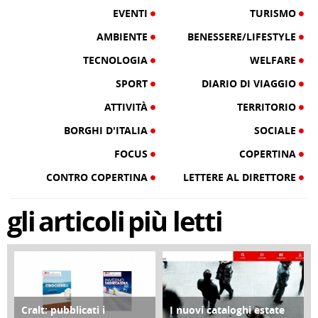
EVENTI
TURISMO
AMBIENTE
BENESSERE/LIFESTYLE
TECNOLOGIA
WELFARE
SPORT
DIARIO DI VIAGGIO
ATTIVITÀ
TERRITORIO
BORGHI D'ITALIA
SOCIALE
FOCUS
COPERTINA
CONTRO COPERTINA
LETTERE AL DIRETTORE
gli
articoli
più letti
Cralt: pubblicati i
I nuovi cataloghi estate
COPERTINA
CONTRO COPERTINA