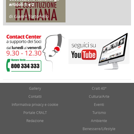
articoli 1 e 2
di Gianni Tortoriello
17 Marzo 2018
Gallery
Cralt 40°
Contatti
Cultura/Arte
Informativa privacy e cookie
Eventi
Portale CRALT
Turismo
Redazione
Ambiente
Benessere/Lifestyle