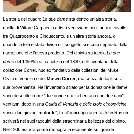
La storia del quadro
Le due dame
sta dentro un'altra storia,
quella di Vittore Carpaccio artista veneziano negli anni a cavallo
fra Quattrocento e Cinquecento, e un'altra storia ancora, di
quando la tela è stata divisa e il soggetto si è così separato dalla
narrazione che l'aveva prodotto. Del dipinto su tavola
Le due
dame
del 1490/95 si ha notizia nel 1830, nell'inventario della
collezione Correr, nucleo fondativo delle collezioni dei Musei
Civici di Venezia e del
Museo Correr
, ma senza dettagli sulla
sua provenienza. Nell'inventario stilato per la donazione le dame
sono descritte come "due donne che scherzano con due cani”,
vent'anni dopo in una
Guida di Venezia e delle isole circonvicine
sono "due giovani maliarde", trent'anni dopo ancora John Ruskin
scriverà nei suoi taccuini della straordinaria bellezza del dipinto.
Nel 1906 esce la prima monografia esauriente sul grande