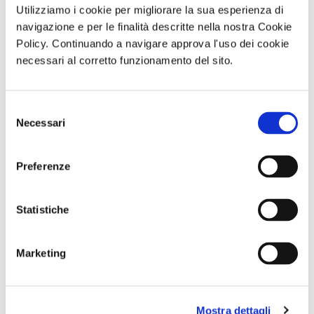
Utilizziamo i cookie per migliorare la sua esperienza di
partecipazione che di fruizione delle opere d'arte". Viviamo un
navigazione e per le finalità descritte nella nostra Cookie
rallentamento, "una lentezza che è anche opportunità di studio,
Policy. Continuando a navigare approva l'uso dei cookie
tempo utile per progetti futuri, non solo progetti di grandi mostre
necessari al corretto funzionamento del sito.
ma di riorganizzazione, di ripensamento del modello dei nostri
musei, di come hanno funzionato finora e come potrebbero
Selezione
funzionare nella prospettiva di un mondo cambiato".
Necessari
del
consenso
di Redazione Cralt Magazine
27 Aprile 2020
Preferenze
attività correlate:
Statistiche
Marketing
Mostra dettagli