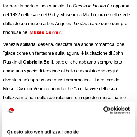
formare
la porta di uno studiolo.
La
Caccia in laguna
è riapparsa
nel 1992 nelle sale del Getty Museum a Malibù, ora è nella sede
dello stesso museo a Los Angeles.
Le due dame
sono sempre
Museo Correr.
rinchiuse nel
Venezia solitaria, deserta, desolata ma anche romantica, che
"giace come un fantasma sulla laguna" è la citazione di John
Ruskin di
Gabriella Belli
, parole "che abbiamo sempre letto
come una specie di tensione al bello e assoluto che oggi è
diventata un'espressione quasi drammatica". Il direttore dei
Musei Civici di Venezia ricorda che "la città vive della sua
bellezza ma non delle sue relazioni, e in queste i musei hanno
sempre un ruolo importante". Le relazioni sono anche
l'economia di un museo, oggi sono entrambe compromesse in
un contesto globale difficile, "sarà inevitabile ripensare i musei in
Questo sito web utilizza i cookie
un futuro nel quale dovremo trovare nuovi modelli sia di