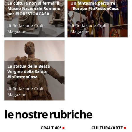
La cultura non si ferma: il
Un fantasma percorre
CULTURA/ARTE
CULTURA/ARTE
Museo Nazionale Romano
l'Europa #IoRestoaCasa
per #IORESTOACASA
di Redazione Cralt
di Redazione Cralt
Magazine
Magazine
31/03/20
17/03/20
La statua della Beata
CULTURA/ARTE
Vergine della Salute
#IoRestoaCasa
di Redazione Cralt
Magazine
14/03/20
le
nostre
rubriche
CRALT 40°
CULTURA/ARTE