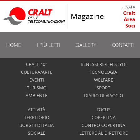
← VAI A
Cralt
Magazine
Area
Soci
HOME
I PIÙ LETTI
GALLERY
CONTATTI
CRALT 40°
BENESSERE/LIFESTYLE
CULTURA/ARTE
TECNOLOGIA
EVENTI
WELFARE
TURISMO
SPORT
AMBIENTE
DIARIO DI VIAGGIO
ATTIVITÀ
FOCUS
TERRITORIO
COPERTINA
BORGHI D'ITALIA
CONTRO COPERTINA
SOCIALE
LETTERE AL DIRETTORE