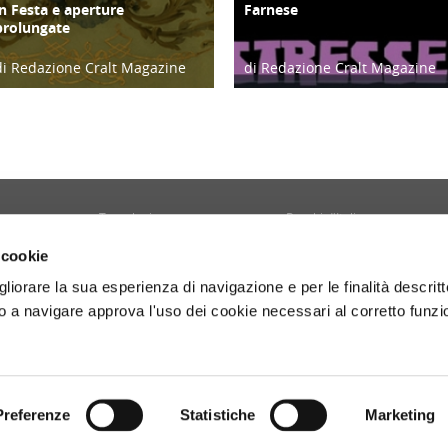
in Festa e aperture
Farnese
prolungate
di Redazione Cralt Magazine
di Redazione Cralt Magazine
28/06/23
13/05/20
Tecnologia
Borghi d'Italia
Welfare
Sociale
 cookie
Sport
Focus
gliorare la sua esperienza di navigazione e per le finalità descritt
Diario di Viaggio
Copertina
 a navigare approva l'uso dei cookie necessari al corretto funz
Attività
Contro copertina
tyle
Territorio
Lettere al direttore
Preferenze
Statistiche
Marketing
- P.Iva 01160141006.