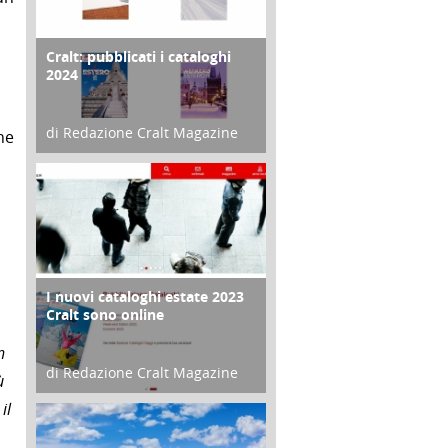
Cralt: pubblicati i cataloghi
COPERTINA
2024
di Redazione Cralt Magazine
ne
21 Novembre 2023
I nuovi cataloghi estate 2023
CONTRO COPERTINA
Cralt sono online
n
di Redazione Cralt Magazine
ù
07 Marzo 2023
il