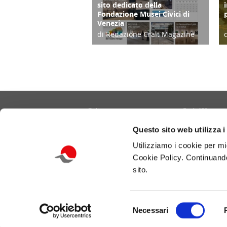
sito dedicato della
Fondazione Musei Civici di
Venezia
di Redazione Cralt Magazine
01/01/22
Gallery
Cralt 40°
Contatti
Cultura/Arte
Questo sito web utilizza i
Informativa privacy e cookie
Eventi
Utilizziamo i cookie per mi
Portale CRALT
Turismo
Cookie Policy. Continuando
Redazione
Ambiente
sito.
Benessere/Lifes
Selezione
Necessari
Copyright - © 2026 Cralt delle Telecomunicazioni 
del
Tutti i diritti sono riservati.