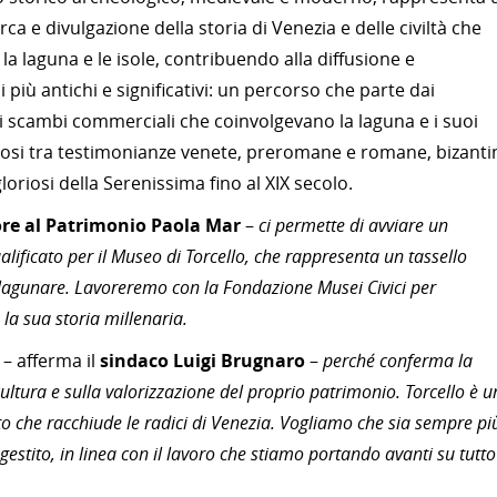
ca e divulgazione della storia di Venezia e delle civiltà che
la laguna e le isole, contribuendo alla diffusione e
i più antichi e significativi: un percorso che parte dai
si scambi commerciali che coinvolgevano la laguna e i suoi
andosi tra testimonianze venete, preromane e romane, bizanti
loriosi della Serenissima fino al XIX secolo.
sore al Patrimonio Paola Mar
–
ci permette di avviare un
alificato per il Museo di Torcello, che rappresenta un tassello
 lagunare. Lavoreremo con la Fondazione Musei Civici per
la sua storia millenaria.
e
– afferma il
sindaco Luigi Brugnaro
–
perché conferma la
 cultura e sulla valorizzazione del proprio patrimonio. Torcello è u
o che racchiude le radici di Venezia. Vogliamo che sia sempre pi
estito, in linea con il lavoro che stiamo portando avanti su tutto 