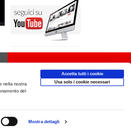
Accetta tutti i cookie
Usa solo i cookie necessari
e nella nostra
ionamento del
Mostra dettagli
Design
av
communication.it
/ Mobile friendly