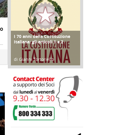
IO
I 70 anni della Costituzione
FOCUS
Italiana: gli articoli 1 e 2
di Gianni Tortoriello
17 Marzo 2018