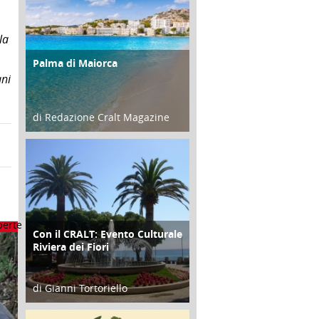
la
Palma di Maiorca
ATTIVITÀ
ani
di Redazione Cralt Magazine
25 Giugno 2016
Con il CRALT: Evento Culturale
ATTIVITÀ
Riviera dei Fiori
di Gianni Tortoriello
16 Febbraio 2018