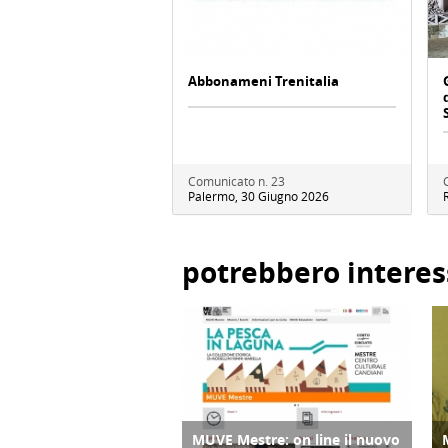
Abbonameni Trenitalia
Comunicato n. 23
Palermo, 30 Giugno 2026
potrebbero interes
MUVE Mestre: on line il nuovo
CULTURA/ARTE