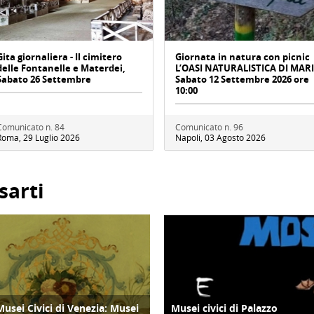
Gita giornaliera - Il cimitero
Giornata in natura con picnic
delle Fontanelle e Materdei,
L’OASI NATURALISTICA DI MAR
Sabato 26 Settembre
Sabato 12 Settembre 2026 ore
10:00
Comunicato n. 84
Comunicato n. 96
Roma, 29 Luglio 2026
Napoli, 03 Agosto 2026
sarti
Musei Civici di Venezia: Musei
Musei civici di Palazzo
CULTURA/ARTE
CULTURA/ARTE