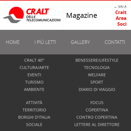
← VAI A
Cralt
Magazine
Area
Soci
HOME
I PIÙ LETTI
GALLERY
CONTATTI
CRALT 40°
BENESSERE/LIFESTYLE
CULTURA/ARTE
TECNOLOGIA
EVENTI
WELFARE
TURISMO
SPORT
AMBIENTE
DIARIO DI VIAGGIO
ATTIVITÀ
FOCUS
TERRITORIO
COPERTINA
BORGHI D'ITALIA
CONTRO COPERTINA
SOCIALE
LETTERE AL DIRETTORE