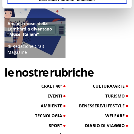
Anche i musei della
CULTURA/ARTE
Lombardia diventano
“Musei Italiani”
di Redazione Cralt
Magazine
29/11/24
le
nostre
rubriche
CRALT 40°
CULTURA/ARTE
EVENTI
TURISMO
AMBIENTE
BENESSERE/LIFESTYLE
TECNOLOGIA
WELFARE
SPORT
DIARIO DI VIAGGIO