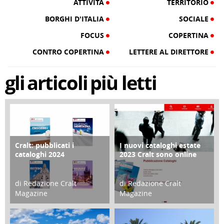
ATTIVITÀ
TERRITORIO
BORGHI D'ITALIA
SOCIALE
FOCUS
COPERTINA
CONTRO COPERTINA
LETTERE AL DIRETTORE
gli
articoli
più letti
Cralt: pubblicati i
I nuovi cataloghi estate
COPERTINA
CONTRO COPERTINA
cataloghi 2024
2023 Cralt sono online
di Redazione Cralt
di Redazione Cralt
Magazine
Magazine
21 Novembre 2023
07 Marzo 2023