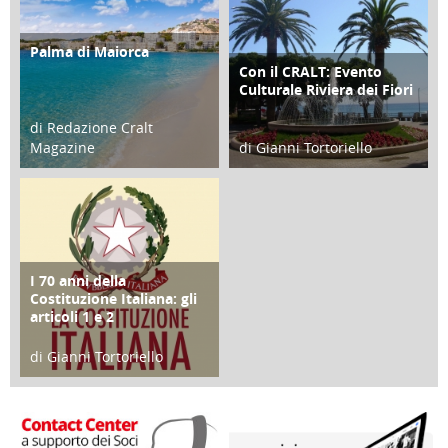
Palma di Maiorca
ATTIVITÀ
Con il CRALT: Evento
ATTIVITÀ
Culturale Riviera dei Fiori
di Redazione Cralt
Magazine
di Gianni Tortoriello
25 Giugno 2016
16 Febbraio 2018
I 70 anni della
FOCUS
Costituzione Italiana: gli
articoli 1 e 2
di Gianni Tortoriello
17 Marzo 2018