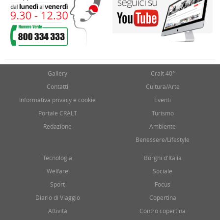
Gallery
Cralt 40°
Contatti
Cultura/Arte
Informativa privacy e cookie
Eventi
Portale CRALT
Turismo
Redazione
Ambiente
Benessere/Lifestyle
Tecnologia
Borghi d'Italia
Welfare
Sociale
Sport
Focus
Diario di Viaggio
Copertina
Attività
Contro copertina