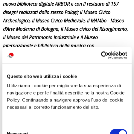
nuova biblioteca digitale ARBOR e con il restauro di 157
disegni realizzati dallo stesso Palagi; il Museo Civico
Archeologico, il Museo Civico Medievale, il MAMbo - Museo
d'Arte Moderna di Bologna, il Museo civico del Risorgimento,
il Museo del Patrimonio Industriale e il Museo
internazionale e biblioteca della musica con
inventariazione, catalogazione, digitalizzazione e
ricostruzione tridimensionale del patrimonio.
Questo sito web utilizza i cookie
di Redazione Cralt Magazine
23 Gennaio 2024
Utilizziamo i cookie per migliorare la sua esperienza di
navigazione e per le finalità descritte nella nostra Cookie
attività correlate:
Policy. Continuando a navigare approva l'uso dei cookie
necessari al corretto funzionamento del sito.
Selezione
Necessari