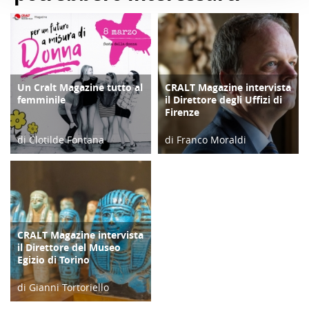
Un Cralt Magazine tutto al
CRALT Magazine intervista
COPERTINA
COPERTINA
femminile
il Direttore degli Uffizi di
Firenze
di Clotilde Fontana
di Franco Moraldi
28/02/23
04/06/19
CRALT Magazine intervista
COPERTINA
il Direttore del Museo
Egizio di Torino
di Gianni Tortoriello
06/04/19