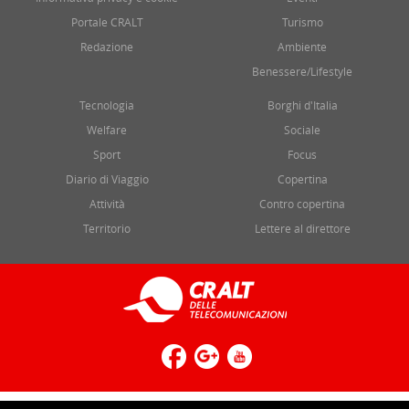
Portale CRALT
Turismo
Redazione
Ambiente
Benessere/Lifestyle
Tecnologia
Borghi d'Italia
Welfare
Sociale
Sport
Focus
Diario di Viaggio
Copertina
Attività
Contro copertina
Territorio
Lettere al direttore