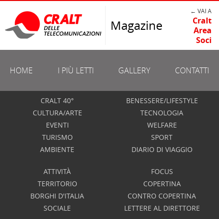
← VAI A
Cralt
Magazine
Area
Soci
HOME
I PIÙ LETTI
GALLERY
CONTATTI
CRALT 40°
BENESSERE/LIFESTYLE
CULTURA/ARTE
TECNOLOGIA
EVENTI
WELFARE
TURISMO
SPORT
AMBIENTE
DIARIO DI VIAGGIO
ATTIVITÀ
FOCUS
TERRITORIO
COPERTINA
BORGHI D'ITALIA
CONTRO COPERTINA
SOCIALE
LETTERE AL DIRETTORE