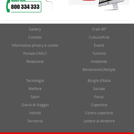
Gallery
Cralt 40°
Contatti
Cultura/Arte
Informativa privacy e cookie
Eventi
Portale CRALT
Turismo
Redazione
Ambiente
Benessere/Lifestyle
Tecnologia
Borghi d'Italia
Welfare
Sociale
Sport
Focus
Diario di Viaggio
Copertina
Attività
Contro copertina
Territorio
Lettere al direttore