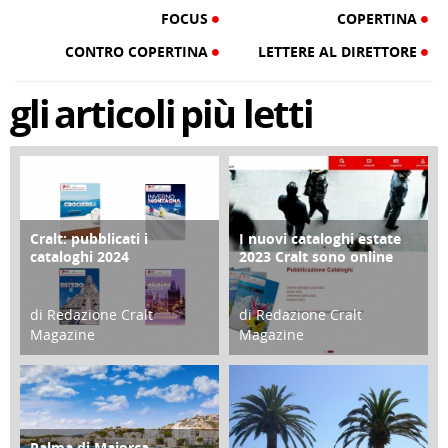
FOCUS
COPERTINA
CONTRO COPERTINA
LETTERE AL DIRETTORE
gli
articoli
più letti
Cralt: pubblicati i
I nuovi cataloghi estate
COPERTINA
CONTRO COPERTINA
cataloghi 2024
2023 Cralt sono online
di Redazione Cralt
di Redazione Cralt
Magazine
Magazine
21 Novembre 2023
07 Marzo 2023
Palma di Maiorca