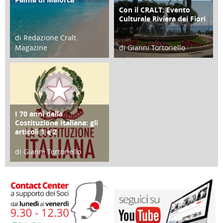
ATTIVITÀ
Con il CRALT: Evento
ATTIVITÀ
Culturale Riviera dei Fiori
di Redazione Cralt
Magazine
di Gianni Tortoriello
25 Giugno 2016
16 Febbraio 2018
I 70 anni della
FOCUS
Costituzione Italiana: gli
articoli 1 e 2
di Gianni Tortoriello
17 Marzo 2018