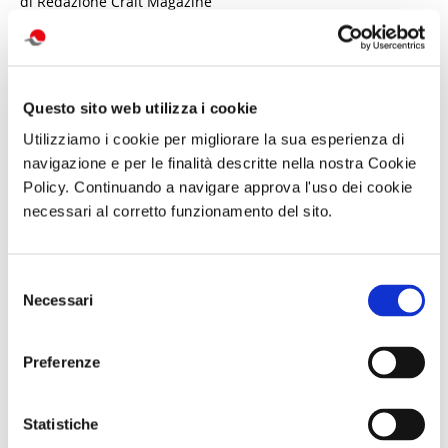
di Redazione Cralt Magazine
16 Febbraio 2016
attività correlate:
Questo sito web utilizza i cookie
Utilizziamo i cookie per migliorare la sua esperienza di
navigazione e per le finalità descritte nella nostra Cookie
Policy. Continuando a navigare approva l'uso dei cookie
necessari al corretto funzionamento del sito.
Selezione
Necessari
del
consenso
Trekking con
SOGGIORNO A
Giornata in
aperitivo IL
CAORLE - Hotel
natura con
Preferenze
MONTE FAITO -
Olympus - dal 10
picnic L’OASI
UNA TERRAZZA
al 13 settembre
NATURALISTICA
SUL GOLFO
o dall 11 al 13
DI MARIO
Sabato 19
settembre
Sabato 12
Statistiche
Settembre 2026
Settembre 2026