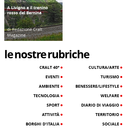
A Livigno e il trenino
ATTIVITÀ
rosso del Bernina
di Redazione Cralt
Magazine
10/12/20
le
nostre
rubriche
CRALT 40°
CULTURA/ARTE
EVENTI
TURISMO
AMBIENTE
BENESSERE/LIFESTYLE
TECNOLOGIA
WELFARE
SPORT
DIARIO DI VIAGGIO
ATTIVITÀ
TERRITORIO
BORGHI D'ITALIA
SOCIALE