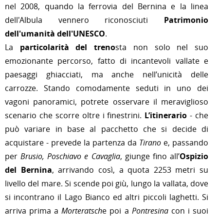
nel 2008, quando la ferrovia del Bernina e la linea
dell'Albula vennero riconosciuti
Patrimonio
dell'umanità dell'UNESCO
.
La
particolarità del treno
sta non solo nel suo
emozionante percorso, fatto di incantevoli vallate e
paesaggi ghiacciati, ma anche nell’unicità delle
carrozze. Stando comodamente seduti in uno dei
vagoni panoramici, potrete osservare il meraviglioso
scenario che scorre oltre i finestrini.
L’itinerario
- che
può variare in base al pacchetto che si decide di
acquistare - prevede la partenza da
Tirano
e, passando
per
Brusio, Poschiavo e Cavaglia
, giunge fino all’
Ospizio
del Bernina
, arrivando così, a quota 2253 metri su
livello del mare. Si scende poi giù, lungo la vallata, dove
si incontrano il Lago Bianco ed altri piccoli laghetti. Si
arriva prima a
Morteratsch
e poi a
Pontresina
con i suoi