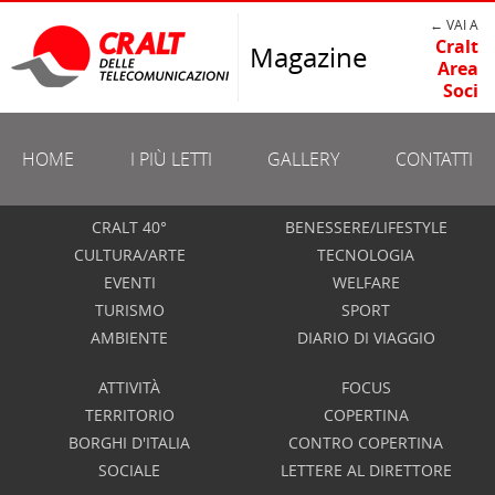
← VAI A
Cralt
Magazine
Area
Soci
HOME
I PIÙ LETTI
GALLERY
CONTATTI
CRALT 40°
BENESSERE/LIFESTYLE
CULTURA/ARTE
TECNOLOGIA
EVENTI
WELFARE
TURISMO
SPORT
AMBIENTE
DIARIO DI VIAGGIO
ATTIVITÀ
FOCUS
TERRITORIO
COPERTINA
BORGHI D'ITALIA
CONTRO COPERTINA
SOCIALE
LETTERE AL DIRETTORE