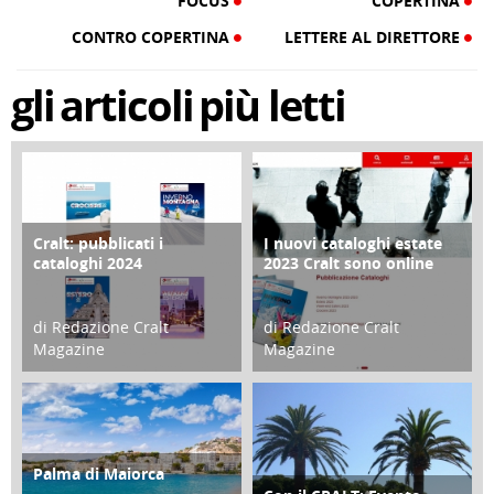
FOCUS
COPERTINA
CONTRO COPERTINA
LETTERE AL DIRETTORE
gli
articoli
più letti
Cralt: pubblicati i
I nuovi cataloghi estate
COPERTINA
CONTRO COPERTINA
cataloghi 2024
2023 Cralt sono online
di Redazione Cralt
di Redazione Cralt
Magazine
Magazine
21 Novembre 2023
07 Marzo 2023
Palma di Maiorca
ATTIVITÀ