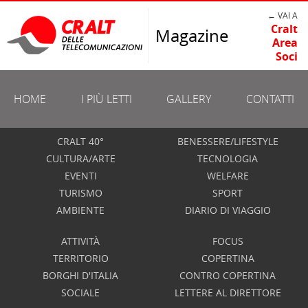
← VAI A
Cralt
Magazine
Area
Soci
HOME
I PIÙ LETTI
GALLERY
CONTATTI
CRALT 40°
BENESSERE/LIFESTYLE
CULTURA/ARTE
TECNOLOGIA
EVENTI
WELFARE
TURISMO
SPORT
AMBIENTE
DIARIO DI VIAGGIO
ATTIVITÀ
FOCUS
TERRITORIO
COPERTINA
BORGHI D'ITALIA
CONTRO COPERTINA
SOCIALE
LETTERE AL DIRETTORE