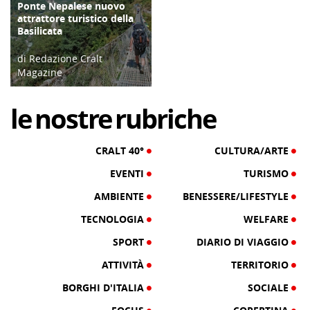
Ponte Nepalese nuovo
TERRITORIO
attrattore turistico della
Basilicata
di Redazione Cralt
Magazine
30/07/16
le
nostre
rubriche
CRALT 40°
CULTURA/ARTE
EVENTI
TURISMO
AMBIENTE
BENESSERE/LIFESTYLE
TECNOLOGIA
WELFARE
SPORT
DIARIO DI VIAGGIO
ATTIVITÀ
TERRITORIO
BORGHI D'ITALIA
SOCIALE