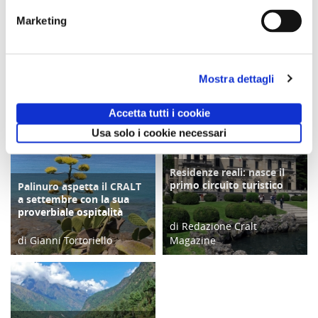
Marketing
Comunicato n. 99
Comunicato n. 95
Comunicato n. 30
Napoli, 05 Agosto
Napoli 03, Agosto
Venezia Mestre, 04
2026
2026
Agosto 2026
Mostra dettagli
potrebbero interessarti
Accetta tutti i cookie
Usa solo i cookie necessari
Residenze reali: nasce il
TURISMO
primo circuito turistico
Palinuro aspetta il CRALT
COPERTINA
a settembre con la sua
proverbiale ospitalità
di Redazione Cralt
di Gianni Tortoriello
Magazine
28/07/21
13/12/17