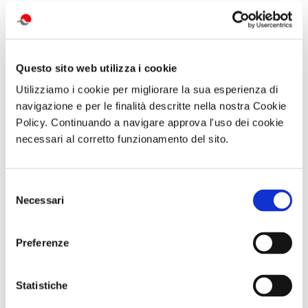
attività correlate:
Questo sito web utilizza i cookie
Utilizziamo i cookie per migliorare la sua esperienza di
navigazione e per le finalità descritte nella nostra Cookie
Policy. Continuando a navigare approva l'uso dei cookie
necessari al corretto funzionamento del sito.
Visita serale
Visita guidata
GARA DI PESCA
Selezione
con
VILLA REGINA E
– Naviglio del
Necessari
del
performance
L’ANTIQUARIUM
Brenta - Sabato
MANNight UNA
DI BOSCOREALE
12 Settembre
consenso
NOTTE AL
Domenica 06
2026 - Località
MUSEO TRA
Settembre 2026
Dolo (VE)
Preferenze
MUSICA E
ore 10:00
PERFORMANCE
Sabato 26
Settembre ore
Statistiche
19:30