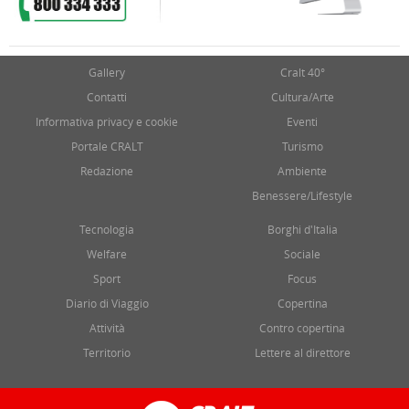
Gallery
Cralt 40°
Contatti
Cultura/Arte
Informativa privacy e cookie
Eventi
Portale CRALT
Turismo
Redazione
Ambiente
Benessere/Lifestyle
Tecnologia
Borghi d'Italia
Welfare
Sociale
Sport
Focus
Diario di Viaggio
Copertina
Attività
Contro copertina
Territorio
Lettere al direttore