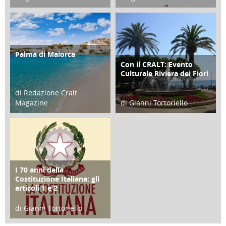
21 Novembre 2023
07 Marzo 2023
Palma di Maiorca
ATTIVITÀ
Con il CRALT: Evento
ATTIVITÀ
Culturale Riviera dei Fiori
di Redazione Cralt
Magazine
di Gianni Tortoriello
25 Giugno 2016
16 Febbraio 2018
I 70 anni della
FOCUS
Costituzione Italiana: gli
articoli 1 e 2
di Gianni Tortoriello
17 Marzo 2018