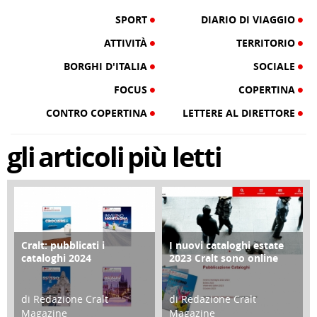
SPORT
DIARIO DI VIAGGIO
ATTIVITÀ
TERRITORIO
BORGHI D'ITALIA
SOCIALE
FOCUS
COPERTINA
CONTRO COPERTINA
LETTERE AL DIRETTORE
gli
articoli
più letti
Cralt: pubblicati i
I nuovi cataloghi estate
COPERTINA
CONTRO COPERTINA
cataloghi 2024
2023 Cralt sono online
di Redazione Cralt
di Redazione Cralt
Magazine
Magazine