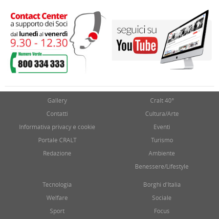
Gallery
Cralt 40°
Contatti
Cultura/Arte
Informativa privacy e cookie
Eventi
Portale CRALT
Turismo
Redazione
Ambiente
Benessere/Lifestyle
Tecnologia
Borghi d'Italia
Welfare
Sociale
Sport
Focus