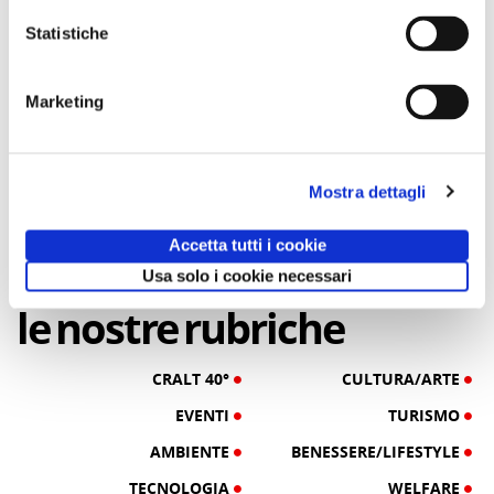
Magazine
Magazine
Statistiche
24/10/16
28/06/17
Marketing
Con il Cralt ai mercatini di
TURISMO
Natale
Mostra dettagli
di Redazione Cralt
Accetta tutti i cookie
Magazine
Usa solo i cookie necessari
20/11/21
le
nostre
rubriche
CRALT 40°
CULTURA/ARTE
EVENTI
TURISMO
AMBIENTE
BENESSERE/LIFESTYLE
TECNOLOGIA
WELFARE