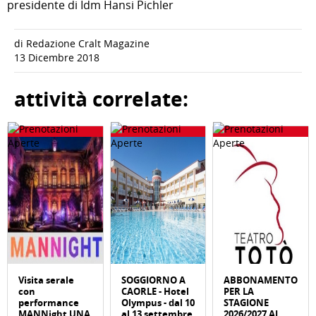
presidente di Idm Hansi Pichler
di Redazione Cralt Magazine
13 Dicembre 2018
attività correlate:
Visita serale
SOGGIORNO A
ABBONAMENTO
con
CAORLE - Hotel
PER LA
performance
Olympus - dal 10
STAGIONE
MANNight UNA
al 13 settembre
2026/2027 AL