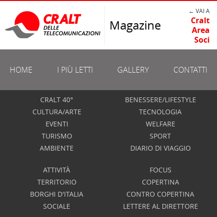
← VAI A
Cralt
Magazine
Area
Soci
HOME
I PIÙ LETTI
GALLERY
CONTATTI
CRALT 40°
BENESSERE/LIFESTYLE
CULTURA/ARTE
TECNOLOGIA
EVENTI
WELFARE
TURISMO
SPORT
AMBIENTE
DIARIO DI VIAGGIO
ATTIVITÀ
FOCUS
TERRITORIO
COPERTINA
BORGHI D'ITALIA
CONTRO COPERTINA
SOCIALE
LETTERE AL DIRETTORE