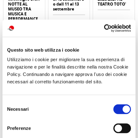
NOTTE AL
o dall 11 al 13
TEATRO TOTO'
MUSEO TRA
settembre
MUSICA E
PERFORMANCE
Sabato 26
Settembre ore
19:30
Questo sito web utilizza i cookie
Comunicato n. 99
Comunicato n. 29
Comunicato n. 100
Napoli, 05 Agosto
Venezia Mestre, 03
Napoli, 06 Agosto
2026
Agosto 2026
2026
Utilizziamo i cookie per migliorare la sua esperienza di
navigazione e per le finalità descritte nella nostra Cookie
Policy. Continuando a navigare approva l'uso dei cookie
potrebbero interessarti
necessari al corretto funzionamento del sito.
Selezione
Necessari
del
La Strada del Vino
Sere d'estate in Alto Adige
TERRITORIO
TERRITORIO
consenso
dell'Alto Adige
Preferenze
di Redazione Cralt
di Redazione Cralt