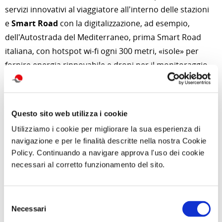
servizi innovativi al viaggiatore all'interno delle stazioni
e
Smart Road
con la digitalizzazione, ad esempio,
dell'Autostrada del Mediterraneo, prima Smart Road
italiana, con hotspot wi-fi ogni 300 metri, «isole» per
fornire energia rinnovabile e droni per il monitoraggio
del traffico.
Un
Turismo sicuro e sostenibile,
sviluppando reti
infrastrutturali per la mobilità ciclo-pedonale (ad es.
Questo sito web utilizza i cookie
ciclovie) con finalità turistiche, integrate con il
Utilizziamo i cookie per migliorare la sua esperienza di
trasporto convenzionale (ad es. bici in treno). Una
navigazione e per le finalità descritte nella nostra Cookie
mobilità in sicurezza per i viaggiatori che si spostano a
Policy. Continuando a navigare approva l'uso dei cookie
necessari al corretto funzionamento del sito.
piedi e in bicicletta. In questo obiettivo si inserisce la
realizzazione del Sistema delle
Ciclovie turistiche
,
6.000 km
complessivi con investimenti per oltre
180
Selezione
milioni
di euro e il Progetto
Valore Paese, Cammini e
Necessari
del