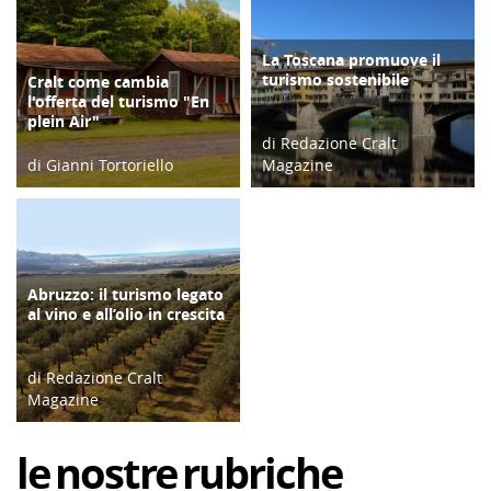
La Toscana promuove il
TURISMO
turismo sostenibile
Cralt come cambia
COPERTINA
l'offerta del turismo "En
plein Air"
di Redazione Cralt
di Gianni Tortoriello
Magazine
19/03/22
16/02/18
Abruzzo: il turismo legato
TURISMO
al vino e all’olio in crescita
di Redazione Cralt
Magazine
14/12/17
le
nostre
rubriche