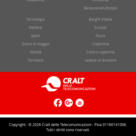
Benessere/Lifestyle
Tecnologia
Borghi d'Italia
Welfare
Sociale
Sport
Focus
Diario di Viaggio
Copertina
Attività
Contro copertina
Territorio
Lettere al direttore
Copyright - © 2026 Cralt delle Telecomunicazioni - P.Iva 01160141006.
Tutti i diritti sono riservati.