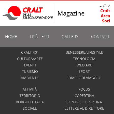
← VAI A
Cralt
Magazine
Area
Soci
HOME
I PIÙ LETTI
GALLERY
CONTATTI
CRALT 40°
BENESSERE/LIFESTYLE
CULTURA/ARTE
TECNOLOGIA
EVENTI
WELFARE
TURISMO
SPORT
AMBIENTE
DIARIO DI VIAGGIO
ATTIVITÀ
FOCUS
TERRITORIO
COPERTINA
BORGHI D'ITALIA
CONTRO COPERTINA
SOCIALE
LETTERE AL DIRETTORE