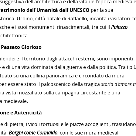
ggestiva dell'architettura e della vita dell'epoca medievale
Patrimonio dell'Umanità dall'UNESCO
per la sua
orica. Urbino, città natale di Raffaello, incanta i visitatori c
resche e i suoi monumenti rinascimentali, tra cui il
Palazzo
chitettonica.
n Passato Glorioso
difendere il territorio dagli attacchi esterni, sono imponenti
 di una vita dominata dalla guerra e dalla politica. Tra i pi
situato su una collina panoramica e circondato da mura
er essere stato il palcoscenico della tragica
storia d'amore t
 una vista mozzafiato sulla campagna circostante e una
a medievale.
ione e Autenticità
e di pietra, i vicoli tortuosi e le piazze accoglienti, trasudano
ità.
Borghi come Corinaldo
, con le sue mura medievali