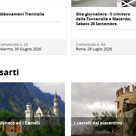
Abbonameni Trenitalia
Gita giornaliera - Il cimitero
delle Fontanelle e Materdei,
Sabato 26 Settembre
Comunicato n. 23
Comunicato n. 84
Palermo, 30 Giugno 2026
Roma, 29 Luglio 2026
sarti
Monaco ed i Castelli
I castelli del piacentino
TURISMO
ATTIVITÀ