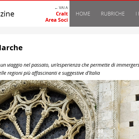
← VAI A
zine
Cralt
HOME
RUBRICHE
I
Area Soci
 Marche
è un viaggio nel passato, un'esperienza che permette di immergers
elle regioni più affascinanti e suggestive d'Italia