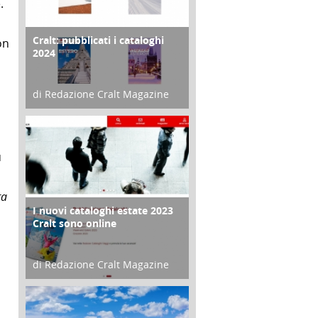
.
Cralt: pubblicati i cataloghi
COPERTINA
on
2024
di Redazione Cralt Magazine
21 Novembre 2023
ù
ra
I nuovi cataloghi estate 2023
CONTRO COPERTINA
Cralt sono online
di Redazione Cralt Magazine
07 Marzo 2023