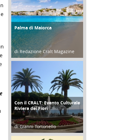
on
 e
Palma di Maiorca
ATTIVITÀ
un
di Redazione Cralt Magazine
te
25 Giugno 2016
e
he
Con il CRALT: Evento Culturale
ATTIVITÀ
Riviera dei Fiori
ù
di Gianni Tortoriello
16 Febbraio 2018