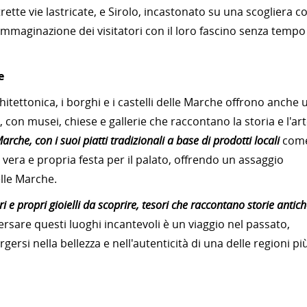
ette vie lastricate, e Sirolo, incastonato su una scogliera c
'immaginazione dei visitatori con il loro fascino senza tempo
e
chitettonica, i borghi e i castelli delle Marche offrono anche 
, con musei, chiese e gallerie che raccontano la storia e l'ar
arche, con i suoi piatti tradizionali a base di prodotti locali
com
a vera e propria festa per il palato, offrendo un assaggio
elle Marche.
ri e propri gioielli da scoprire, tesori che raccontano storie antic
versare questi luoghi incantevoli è un viaggio nel passato,
rsi nella bellezza e nell'autenticità di una delle regioni pi