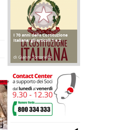
I 70 anni della Costituzione
FOCUS
Italiana: gli articoli 1 e 2
di Gianni Tortoriello
17 Marzo 2018