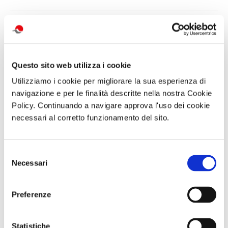
di Redazione Cralt Magazine
20 Agosto 2019
attività correlate:
Questo sito web utilizza i cookie
Utilizziamo i cookie per migliorare la sua esperienza di
navigazione e per le finalità descritte nella nostra Cookie
Policy. Continuando a navigare approva l'uso dei cookie
necessari al corretto funzionamento del sito.
Selezione
Necessari
del
consenso
Trekking con
SOGGIORNO A
Abbonameni
Preferenze
aperitivo IL
CAORLE - Hotel
Trenitalia
MONTE FAITO -
Olympus - dal 10
UNA TERRAZZA
al 13 settembre
SUL GOLFO
o dall 11 al 13
Statistiche