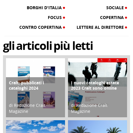
BORGHI D'ITALIA
SOCIALE
FOCUS
COPERTINA
CONTRO COPERTINA
LETTERE AL DIRETTORE
gli
articoli
più letti
Cralt: pubblicati i
I nuovi cataloghi estate
COPERTINA
CONTRO COPERTINA
cataloghi 2024
2023 Cralt sono online
di Redazione Cralt
di Redazione Cralt
Magazine
Magazine
21 Novembre 2023
07 Marzo 2023