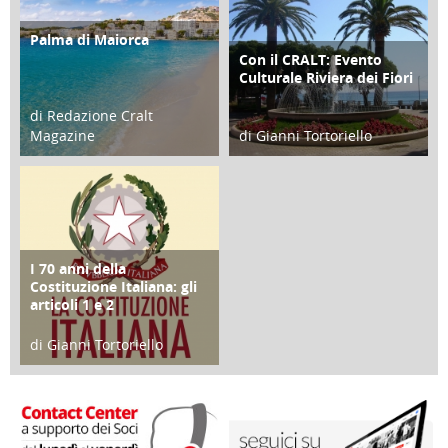
Palma di Maiorca
ATTIVITÀ
Con il CRALT: Evento
ATTIVITÀ
Culturale Riviera dei Fiori
di Redazione Cralt
Magazine
di Gianni Tortoriello
25 Giugno 2016
16 Febbraio 2018
I 70 anni della
FOCUS
Costituzione Italiana: gli
articoli 1 e 2
di Gianni Tortoriello
17 Marzo 2018