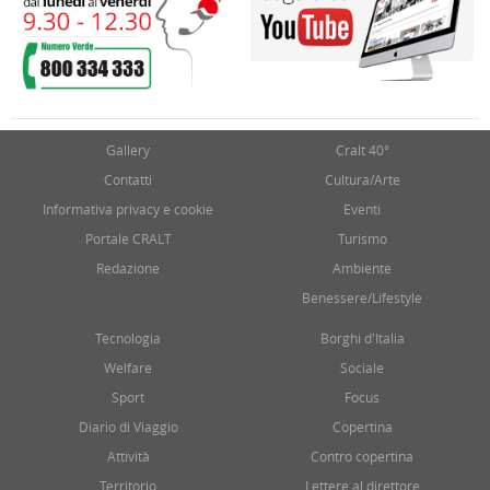
Gallery
Cralt 40°
Contatti
Cultura/Arte
Informativa privacy e cookie
Eventi
Portale CRALT
Turismo
Redazione
Ambiente
Benessere/Lifestyle
Tecnologia
Borghi d'Italia
Welfare
Sociale
Sport
Focus
Diario di Viaggio
Copertina
Attività
Contro copertina
Territorio
Lettere al direttore