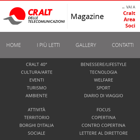
← VAI A
Cralt
Magazine
Area
Soci
HOME
I PIÙ LETTI
GALLERY
CONTATTI
CRALT 40°
BENESSERE/LIFESTYLE
CULTURA/ARTE
TECNOLOGIA
EVENTI
WELFARE
TURISMO
SPORT
AMBIENTE
DIARIO DI VIAGGIO
ATTIVITÀ
FOCUS
TERRITORIO
COPERTINA
BORGHI D'ITALIA
CONTRO COPERTINA
SOCIALE
LETTERE AL DIRETTORE