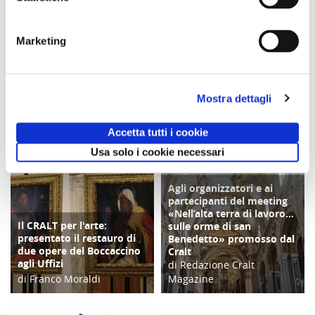
Sabato 19
settembre
Settembre 2026
ore 09:30
Marketing
Comunicato n. 98
Comunicato n. 29
Comunicato n. 23
Napoli, 04 Agosto
Venezia Mestre, 03
Palermo, 30 Giugno
2026
Agosto 2026
2026
Mostra dettagli
potrebbero interessarti
Accetta tutti i cookie
Usa solo i cookie necessari
Agli organizzatori e ai
COPERTINA
partecipanti del meeting
«Nell’alta terra di lavoro…
Il CRALT per l'arte:
sulle orme di san
CULTURA/ARTE
presentato il restauro di
Benedetto» promosso dal
due opere del Boccaccino
Cralt
agli Uffizi
di Redazione Cralt
di Franco Moraldi
Magazine
28/05/19
28/04/24