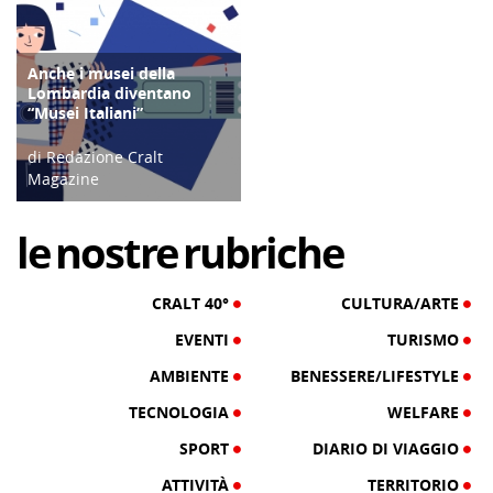
Anche i musei della
CULTURA/ARTE
Lombardia diventano
“Musei Italiani”
di Redazione Cralt
Magazine
29/11/24
le
nostre
rubriche
CRALT 40°
CULTURA/ARTE
EVENTI
TURISMO
AMBIENTE
BENESSERE/LIFESTYLE
TECNOLOGIA
WELFARE
SPORT
DIARIO DI VIAGGIO
ATTIVITÀ
TERRITORIO