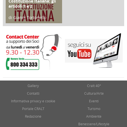
Costituzione Italiana: gli
articoli 1 e 2
di Gianni Tortoriello
17 Marzo 2018
Gallery
Cralt 40°
Contatti
Cultura/Arte
Informativa privacy e cookie
Eventi
Portale CRALT
Turismo
Redazione
Ambiente
Benessere/Lifestyle