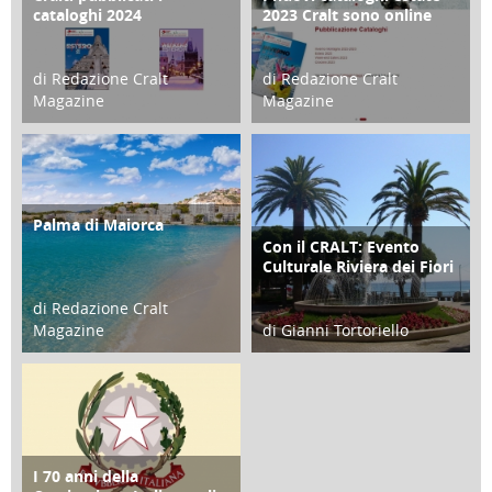
cataloghi 2024
2023 Cralt sono online
di Redazione Cralt
di Redazione Cralt
Magazine
Magazine
21 Novembre 2023
07 Marzo 2023
Palma di Maiorca
ATTIVITÀ
Con il CRALT: Evento
ATTIVITÀ
Culturale Riviera dei Fiori
di Redazione Cralt
Magazine
di Gianni Tortoriello
25 Giugno 2016
16 Febbraio 2018
I 70 anni della
FOCUS