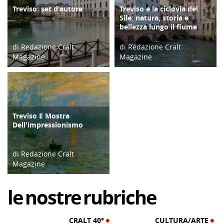
Treviso: set d'autore
Treviso e la ciclovia del
TURISMO
ATTIVITÀ
Sile: natura, storia e
bellezza lungo il fiume
di Redazione Cralt
di Redazione Cralt
Magazine
Magazine
11/12/18
16/09/25
Treviso E Mostra
CULTURA/ARTE
Dell'impressionismo
di Redazione Cralt
Magazine
28/02/17
le
nostre
rubriche
CRALT 40°
CULTURA/ARTE