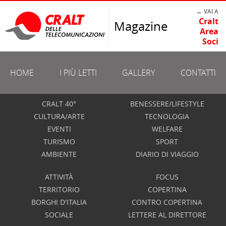
← VAI A
Cralt
Magazine
Area
Soci
HOME
I PIÙ LETTI
GALLERY
CONTATTI
CRALT 40°
BENESSERE/LIFESTYLE
CULTURA/ARTE
TECNOLOGIA
EVENTI
WELFARE
TURISMO
SPORT
AMBIENTE
DIARIO DI VIAGGIO
ATTIVITÀ
FOCUS
TERRITORIO
COPERTINA
BORGHI D'ITALIA
CONTRO COPERTINA
SOCIALE
LETTERE AL DIRETTORE