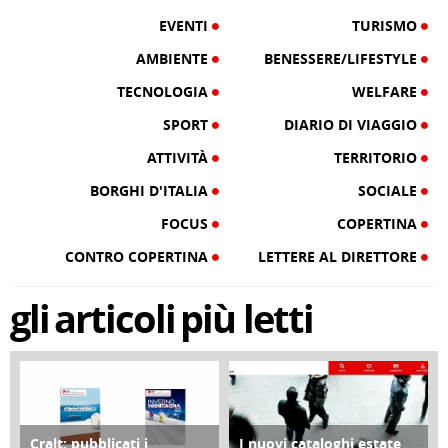
EVENTI
TURISMO
AMBIENTE
BENESSERE/LIFESTYLE
TECNOLOGIA
WELFARE
SPORT
DIARIO DI VIAGGIO
ATTIVITÀ
TERRITORIO
BORGHI D'ITALIA
SOCIALE
FOCUS
COPERTINA
CONTRO COPERTINA
LETTERE AL DIRETTORE
gli
articoli
più letti
Cralt: pubblicati i
I nuovi cataloghi estate
COPERTINA
CONTRO COPERTINA