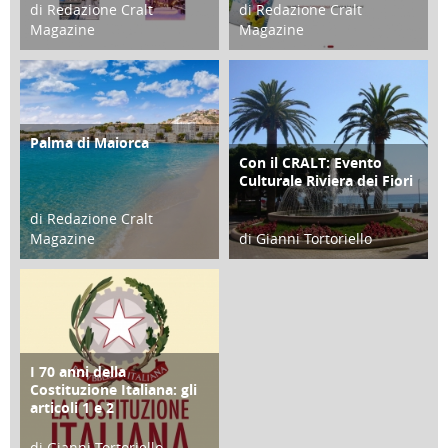
di Redazione Cralt
di Redazione Cralt
Magazine
Magazine
21 Novembre 2023
07 Marzo 2023
Palma di Maiorca
ATTIVITÀ
Con il CRALT: Evento
ATTIVITÀ
Culturale Riviera dei Fiori
di Redazione Cralt
Magazine
di Gianni Tortoriello
25 Giugno 2016
16 Febbraio 2018
I 70 anni della
FOCUS
Costituzione Italiana: gli
articoli 1 e 2
di Gianni Tortoriello