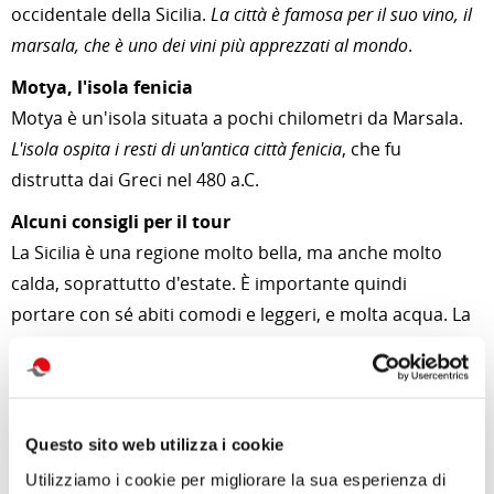
occidentale della Sicilia.
La città è famosa per il suo vino, il
marsala, che è uno dei vini più apprezzati al mondo
.
Motya, l'isola fenicia
Motya è un'isola situata a pochi chilometri da Marsala.
L'isola ospita i resti di un'antica città fenicia
, che fu
distrutta dai Greci nel 480 a.C.
Alcuni consigli per il tour
La Sicilia è una regione molto bella, ma anche molto
calda, soprattutto d'estate. È importante quindi
portare con sé abiti comodi e leggeri, e molta acqua. La
Sicilia è una regione ricca di storia e cultura, quindi è
importante informarsi sulle principali attrazioni e sui
siti archeologici da visitare. Un tour della Sicilia è
un'esperienza indimenticabile, che permette di
Questo sito web utilizza i cookie
scoprire le bellezze di questa terra affascinante.
Utilizziamo i cookie per migliorare la sua esperienza di