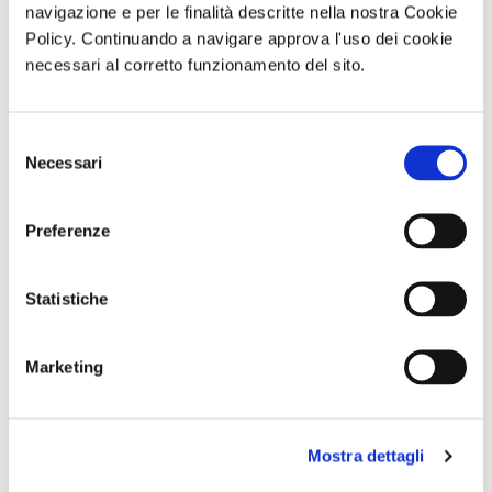
navigazione e per le finalità descritte nella nostra Cookie
Foto di
Policy. Continuando a navigare approva l'uso dei cookie
salvatore galle
da
Pixabay
necessari al corretto funzionamento del sito.
Per approfondimenti e news su quest'attività
clicca qui
Selezione
di Redazione Cralt Magazine
Necessari
del
07 Ottobre 2023
consenso
Preferenze
attività correlate:
Statistiche
Marketing
Mostra dettagli