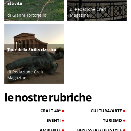
attività
di Redazione Cralt
di Gianni Tortoriello
Magazine
03/09/25
03/08/19
Tour della Sicilia classica
ATTIVITÀ
di Redazione Cralt
Magazine
16/07/22
le
nostre
rubriche
CRALT 40°
CULTURA/ARTE
EVENTI
TURISMO
AMBIENTE
BENESSERE/LIFESTYLE