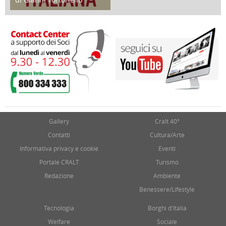
17 Marzo 2018
Gallery
Cralt 40°
Contatti
Cultura/Arte
Informativa privacy e cookie
Eventi
Portale CRALT
Turismo
Redazione
Ambiente
Benessere/Lifestyle
Tecnologia
Borghi d'Italia
Welfare
Sociale