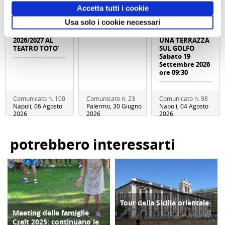
Accetta tutti i cookie
ABBONAMENTO
Abbonameni
Trekking con
Usa solo i cookie necessari
PER LA
Trenitalia
aperitivo IL
STAGIONE
MONTE FAITO -
2026/2027 AL
UNA TERRAZZA
TEATRO TOTO'
SUL GOLFO
Sabato 19
Settembre 2026
ore 09:30
Comunicato n. 100
Comunicato n. 23
Comunicato n. 98
Napoli, 06 Agosto
Palermo, 30 Giugno
Napoli, 04 Agosto
2026
2026
2026
potrebbero interessarti
Tour della Sicilia orientale
TURISMO
Meeting delle famiglie
COPERTINA
Cralt 2025: continuano le