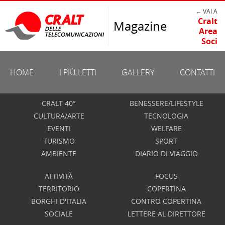
← VAI A
Cralt
Magazine
Area
Soci
HOME
I PIÙ LETTI
GALLERY
CONTATTI
CRALT 40°
BENESSERE/LIFESTYLE
CULTURA/ARTE
TECNOLOGIA
EVENTI
WELFARE
TURISMO
SPORT
AMBIENTE
DIARIO DI VIAGGIO
ATTIVITÀ
FOCUS
TERRITORIO
COPERTINA
BORGHI D'ITALIA
CONTRO COPERTINA
SOCIALE
LETTERE AL DIRETTORE