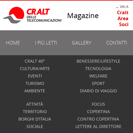
← VAI A
Cralt
Magazine
Area
Soci
HOME
I PIÙ LETTI
GALLERY
CONTATTI
CRALT 40°
BENESSERE/LIFESTYLE
CULTURA/ARTE
TECNOLOGIA
EVENTI
WELFARE
TURISMO
SPORT
AMBIENTE
DIARIO DI VIAGGIO
ATTIVITÀ
FOCUS
TERRITORIO
COPERTINA
BORGHI D'ITALIA
CONTRO COPERTINA
SOCIALE
LETTERE AL DIRETTORE