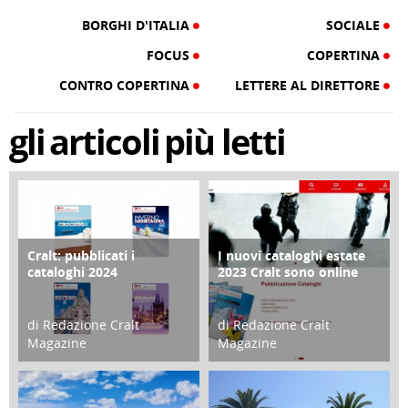
BORGHI D'ITALIA
SOCIALE
FOCUS
COPERTINA
CONTRO COPERTINA
LETTERE AL DIRETTORE
gli
articoli
più letti
Cralt: pubblicati i
I nuovi cataloghi estate
COPERTINA
CONTRO COPERTINA
cataloghi 2024
2023 Cralt sono online
di Redazione Cralt
di Redazione Cralt
Magazine
Magazine
21 Novembre 2023
07 Marzo 2023