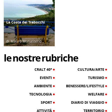
La Costa dei Trabocchi
ATTIVITÀ
di Mauro Monasterio
28/04/16
le
nostre
rubriche
CRALT 40°
CULTURA/ARTE
EVENTI
TURISMO
AMBIENTE
BENESSERE/LIFESTYLE
TECNOLOGIA
WELFARE
SPORT
DIARIO DI VIAGGIO
ATTIVITÀ
TERRITORIO