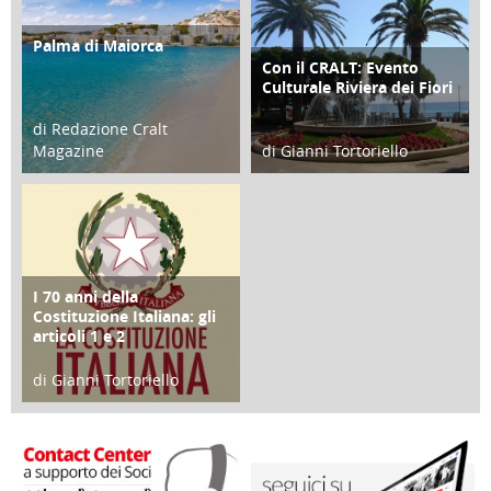
Palma di Maiorca
ATTIVITÀ
Con il CRALT: Evento
ATTIVITÀ
Culturale Riviera dei Fiori
di Redazione Cralt
Magazine
di Gianni Tortoriello
25 Giugno 2016
16 Febbraio 2018
I 70 anni della
FOCUS
Costituzione Italiana: gli
articoli 1 e 2
di Gianni Tortoriello
17 Marzo 2018