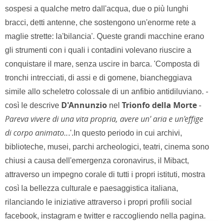
sospesi a qualche metro dall'acqua, due o più lunghi
bracci, detti antenne, che sostengono un'enorme rete a
maglie strette: la'bilancia'. Queste grandi macchine erano
gli strumenti con i quali i contadini volevano riuscire a
conquistare il mare, senza uscire in barca. 'Composta di
tronchi intrecciati, di assi e di gomene, biancheggiava
simile allo scheletro colossale di un anfibio antidiluviano. -
D'Annunzio
Trionfo della Morte
così le descrive
nel
-
Pareva vivere di una vita propria, avere un' aria e un'effige
di corpo animato..
.'.In questo periodo in cui archivi,
biblioteche, musei, parchi archeologici, teatri, cinema sono
chiusi a causa dell'emergenza coronavirus, il Mibact,
attraverso un impegno corale di tutti i propri istituti, mostra
così la bellezza culturale e paesaggistica italiana,
rilanciando le iniziative attraverso i propri profili social
facebook, instagram e twitter e raccogliendo nella pagina.