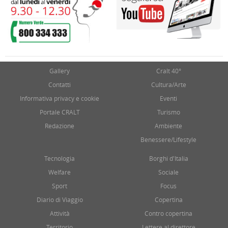
Gallery
Cralt 40°
Contatti
Cultura/Arte
Informativa privacy e cookie
Eventi
Portale CRALT
Turismo
Redazione
Ambiente
Benessere/Lifestyle
Tecnologia
Borghi d'Italia
Welfare
Sociale
Sport
Focus
Diario di Viaggio
Copertina
Attività
Contro copertina
Territorio
Lettere al direttore