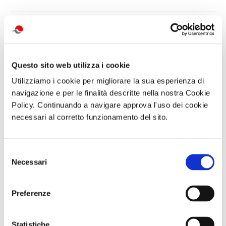
di Redazione Cralt Magazine
21 Aprile 2020
attività correlate:
Questo sito web utilizza i cookie
Utilizziamo i cookie per migliorare la sua esperienza di
navigazione e per le finalità descritte nella nostra Cookie
Policy. Continuando a navigare approva l'uso dei cookie
necessari al corretto funzionamento del sito.
Selezione
Necessari
del
consenso
Abbonameni
Trekking con
Gita giornaliera
Preferenze
Trenitalia
aperitivo IL
- Il cimitero
MONTE FAITO -
delle
UNA TERRAZZA
Fontanelle e
SUL GOLFO
Materdei,
Statistiche