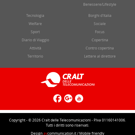
Benessere/Lifestyle
Tecnologia
Borghi d'Italia
Welfare
Sociale
Sport
Focus
Diario di Viaggio
Copertina
Attività
Contro copertina
Territorio
Lettere al direttore
Copyright - © 2026 Cralt delle Telecomunicazioni - P.Iva 01160141006.
Tutti i diritti sono riservati.
Design
av
communication.it
/ Mobile friendly