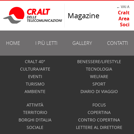
← VAI A
Cralt
Magazine
Area
Soci
HOME
I PIÙ LETTI
GALLERY
CONTATTI
CRALT 40°
BENESSERE/LIFESTYLE
CULTURA/ARTE
TECNOLOGIA
EVENTI
WELFARE
TURISMO
SPORT
AMBIENTE
DIARIO DI VIAGGIO
ATTIVITÀ
FOCUS
TERRITORIO
COPERTINA
BORGHI D'ITALIA
CONTRO COPERTINA
SOCIALE
LETTERE AL DIRETTORE