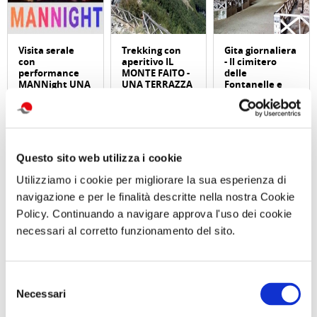
Visita serale
Trekking con
Gita giornaliera
con
aperitivo IL
- Il cimitero
performance
MONTE FAITO -
delle
MANNight UNA
UNA TERRAZZA
Fontanelle e
NOTTE AL
SUL GOLFO
Materdei,
MUSEO TRA
Sabato 19
Sabato 26
MUSICA E
Settembre 2026
Settembre
PERFORMANCE
ore 09:30
Sabato 26
Settembre ore
Questo sito web utilizza i cookie
19:30
Utilizziamo i cookie per migliorare la sua esperienza di
navigazione e per le finalità descritte nella nostra Cookie
Comunicato n. 99
Comunicato n. 98
Comunicato n. 84
Napoli, 05 Agosto
Napoli, 04 Agosto
Roma, 29 Luglio 2026
Policy. Continuando a navigare approva l'uso dei cookie
2026
2026
necessari al corretto funzionamento del sito.
potrebbero interessarti
Selezione
Necessari
del
consenso