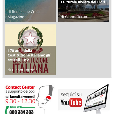
Culturale Riviera dei Fiori
di Redazione Cralt
Magazine
di Gianni Tortoriello
25 Giugno 2016
16 Febbraio 2018
I 70 anni della
FOCUS
Costituzione Italiana: gli
articoli 1 e 2
di Gianni Tortoriello
17 Marzo 2018