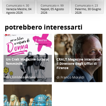
Comunicato n. 30
Comunicato n. 99
Comunicato n. 23
Venezia Mestre, 04
Napoli, 05 Agosto
Palermo, 30 Giugno
Agosto 2026
2026
2026
potrebbero interessarti
Un Cralt Magazine tutto al
CRALT Magazine intervista
COPERTINA
COPERTINA
femminile
il Direttore degli Uffizi di
Firenze
di Clotilde Fontana
di Franco Moraldi
28/02/23
04/06/19