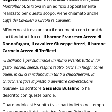
Montalbano
)
. Si trova in un edificio appositamente
realizzato per questo scopo. Viene chiamato anche
Caffè dei Cavalieri o Circolu re Cavalieri.
All’interno si trova ancora il documento con i nomi dei
soci fondatori, fra cui
il barone Francesco Arezzo di
Donnafugata, il cavaliere Giuseppe Arezzi, il barone
Carmelo Arezzo di Trefiletti.
«Il siciliano è per sua indole un mimo vivente; tutto in lui,
gesto, parola, silenzi, respira teatro. Sicché in luoghi come
quelli, in cui ci si radunava in tanti a chiacchierare, la
chiacchiera faceva presto a diventare conversazione
teatrale».
Lo scrittore
Gesualdo Bufalino
lo ha
descritto con queste parole.
Guardandolo, si è subito trascinati indietro nel tempo.
Da un punto di vista estetico, è un edificio di gusto