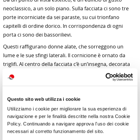
neoclassico, a un solo piano. Sulla facciata ci sono tre
porte incorniciate da sei paraste, su cui trionfano
capitelli di ordine dorico. In corrispondenza di ogni
porta ci sono dei bassorilievi.
Questi raffigurano donne alate, che sorreggono un
lume e le sue sfingi laterali. Il cornicione è ornato da
triglifi. Al centro della facciata c’è un’insegna, decorata
con l’aquila ragusana, stemma della città. È affiancata
da due leoni con volti umani e da una ghirlanda.
Per aggiornamenti e news su quest'attività
clicca qui
Questo sito web utilizza i cookie
Utilizziamo i cookie per migliorare la sua esperienza di
di Redazione Cralt Magazine
navigazione e per le finalità descritte nella nostra Cookie
05 Novembre 2022
Policy. Continuando a navigare approva l'uso dei cookie
necessari al corretto funzionamento del sito.