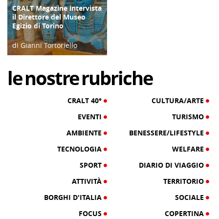
CRALT Magazine intervista
COPERTINA
il Direttore del Museo
Egizio di Torino
di Gianni Tortoriello
06/04/19
le
nostre
rubriche
CRALT 40°
CULTURA/ARTE
EVENTI
TURISMO
AMBIENTE
BENESSERE/LIFESTYLE
TECNOLOGIA
WELFARE
SPORT
DIARIO DI VIAGGIO
ATTIVITÀ
TERRITORIO
BORGHI D'ITALIA
SOCIALE
FOCUS
COPERTINA