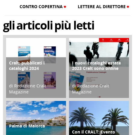
CONTRO COPERTINA
LETTERE AL DIRETTORE
gli
articoli
più letti
Cralt: pubblicati i
I nuovi cataloghi estate
COPERTINA
CONTRO COPERTINA
cataloghi 2024
2023 Cralt sono online
di Redazione Cralt
di Redazione Cralt
Magazine
Magazine
21 Novembre 2023
07 Marzo 2023
Palma di Maiorca
ATTIVITÀ
Con il CRALT: Evento
ATTIVITÀ