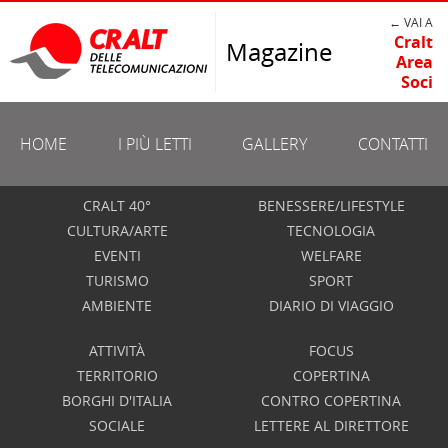
← VAI A
Cralt
Magazine
Area
Soci
HOME
I PIÙ LETTI
GALLERY
CONTATTI
CRALT 40°
BENESSERE/LIFESTYLE
CULTURA/ARTE
TECNOLOGIA
EVENTI
WELFARE
TURISMO
SPORT
AMBIENTE
DIARIO DI VIAGGIO
ATTIVITÀ
FOCUS
TERRITORIO
COPERTINA
BORGHI D'ITALIA
CONTRO COPERTINA
SOCIALE
LETTERE AL DIRETTORE