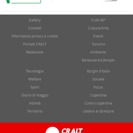
Gallery
Cralt 40°
Contatti
Cultura/Arte
Informativa privacy e cookie
Eventi
Portale CRALT
Turismo
Redazione
Ambiente
Benessere/Lifestyle
Tecnologia
Borghi d'Italia
Welfare
Sociale
Sport
Focus
Diario di Viaggio
Copertina
Attività
Contro copertina
Territorio
Lettere al direttore