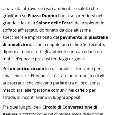
Una visita
attraverso i vari ambienti e i salotti che
gravitano su
Piazza Duomo
fino a sorprendervi nel
grande e fastoso
Salone delle Feste
, dallo splendido
soffitto affrescato, dominato da due altissime
specchiere e impreziosito dal
pavimento in piastrelle
di maioliche
di scuola napoletana di fine Settecento,
dipinte a mano. Tutti gli ambienti sono arredati con
mobili d’epoca e preziosi tendaggi originali.
Poi
un antico circolo
in cui i nobili si riunivano per
chiacchierare. Ebbene sì: c’è stato un tempo in cui gli
aristocratici che volevano parlare tra di loro, senza
mescolarsi alle “persone comuni” nei caffè o per
strada, si incontravano in luoghi appositi.
Tra quei luoghi, c’è il
Circolo di Conversazione di
Ragusa
(
utilizzato come set di alcune scene della fiction