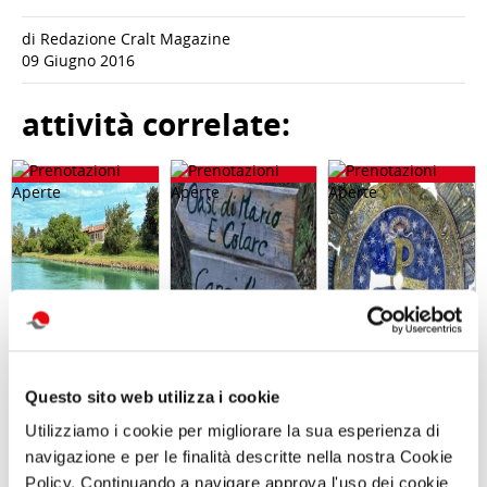
di Redazione Cralt Magazine
09 Giugno 2016
attività correlate:
Questo sito web utilizza i cookie
GARA DI PESCA
Giornata in
Visita guidata
– Naviglio del
natura con
SAN GENNARO
Utilizziamo i cookie per migliorare la sua esperienza di
Brenta - Sabato
picnic L’OASI
E NAPOLI:
12 Settembre
NATURALISTICA
DUOMO E
navigazione e per le finalità descritte nella nostra Cookie
2026 - Località
DI MARIO
BATTISTERO DI
Policy. Continuando a navigare approva l'uso dei cookie