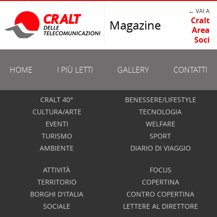
← VAI A
Cralt
Magazine
Area
Soci
HOME
I PIÙ LETTI
GALLERY
CONTATTI
CRALT 40°
BENESSERE/LIFESTYLE
CULTURA/ARTE
TECNOLOGIA
EVENTI
WELFARE
TURISMO
SPORT
AMBIENTE
DIARIO DI VIAGGIO
ATTIVITÀ
FOCUS
TERRITORIO
COPERTINA
BORGHI D'ITALIA
CONTRO COPERTINA
SOCIALE
LETTERE AL DIRETTORE