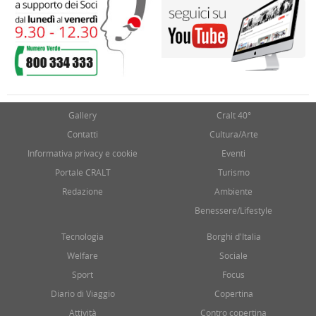
Gallery
Cralt 40°
Contatti
Cultura/Arte
Informativa privacy e cookie
Eventi
Portale CRALT
Turismo
Redazione
Ambiente
Benessere/Lifestyle
Tecnologia
Borghi d'Italia
Welfare
Sociale
Sport
Focus
Diario di Viaggio
Copertina
Attività
Contro copertina