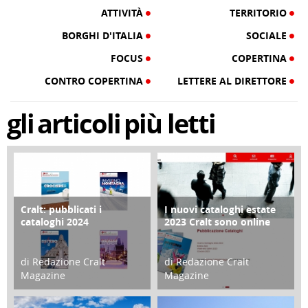
ATTIVITÀ
TERRITORIO
BORGHI D'ITALIA
SOCIALE
FOCUS
COPERTINA
CONTRO COPERTINA
LETTERE AL DIRETTORE
gli
articoli
più letti
Cralt: pubblicati i
I nuovi cataloghi estate
COPERTINA
CONTRO COPERTINA
cataloghi 2024
2023 Cralt sono online
di Redazione Cralt
di Redazione Cralt
Magazine
Magazine
21 Novembre 2023
07 Marzo 2023