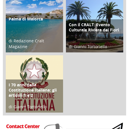
Palma di Maiorca
ATTIVITÀ
Con il CRALT: Evento
ATTIVITÀ
Culturale Riviera dei Fiori
di Redazione Cralt
Magazine
di Gianni Tortoriello
25 Giugno 2016
16 Febbraio 2018
I 70 anni della
FOCUS
Costituzione Italiana: gli
articoli 1 e 2
di Gianni Tortoriello
17 Marzo 2018