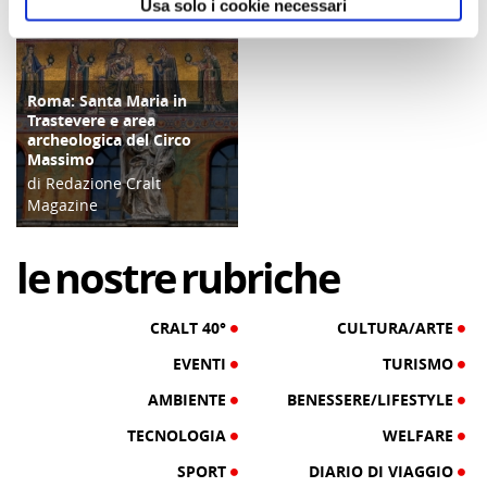
31/12/20
29/06/20
Usa solo i cookie necessari
Roma: Santa Maria in
ATTIVITÀ
Trastevere e area
archeologica del Circo
Massimo
di Redazione Cralt
Magazine
17/01/17
le
nostre
rubriche
CRALT 40°
CULTURA/ARTE
EVENTI
TURISMO
AMBIENTE
BENESSERE/LIFESTYLE
TECNOLOGIA
WELFARE
SPORT
DIARIO DI VIAGGIO