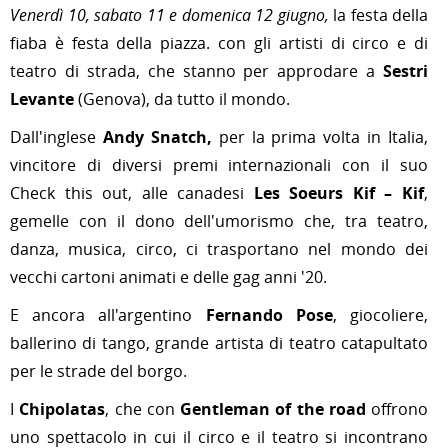
V
enerdì
10
, sabato
11
e domenica
12 giugno,
la festa della
fiaba è festa della piazza. con gli
artisti di circo e di
teatro di strada,
che stanno per approdare a
Sestri
Levante
(Genova),
da tutto il mondo.
Dall'inglese
Andy Snatch
,
per la prima volta in Italia,
vincitore di diversi premi internazionali con il suo
Check this out
,
alle canadesi
Les Soeurs Kif – Kif
,
gemelle con il dono dell'umorismo che, tra teatro,
danza, musica, circo, ci trasportano nel mondo dei
vecchi cartoni animati e delle gag anni '20.
E ancora all'argentino
Fernando Pose
, giocoliere,
ballerino di tango, grande artista di teatro catapultato
per le strade del borgo.
I
Chipolatas
, che con
Gentleman of the road
offrono
uno spettacolo in cui
il circo e il teatro si incontrano