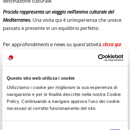
destinazione culturale.
Procida rappresenta un viaggio nell’anima culturale del
Mediterraneo.
Una visita qui è un’esperienza che unisce
passato e presente in un equilibrio perfetto.
Per approfondimenti e news su quest'attività
clicca qui
Foto di
falco
da
Pixabay
Questo sito web utilizza i cookie
di Redazione Cralt Magazine
Utilizziamo i cookie per migliorare la sua esperienza di
30 Giugno 2025
navigazione e per le finalità descritte nella nostra Cookie
Policy. Continuando a navigare approva l'uso dei cookie
attività correlate:
necessari al corretto funzionamento del sito.
Selezione