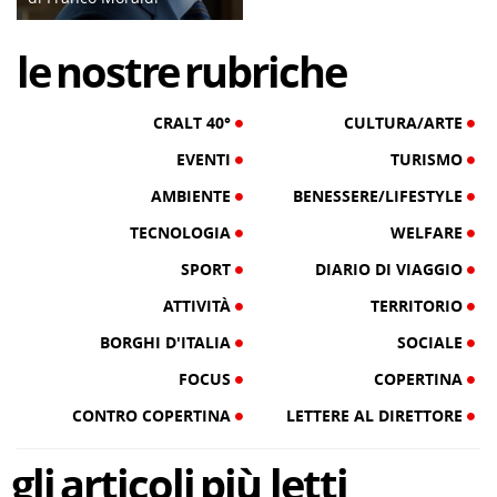
04/06/19
le
nostre
rubriche
CRALT 40°
CULTURA/ARTE
EVENTI
TURISMO
AMBIENTE
BENESSERE/LIFESTYLE
TECNOLOGIA
WELFARE
SPORT
DIARIO DI VIAGGIO
ATTIVITÀ
TERRITORIO
BORGHI D'ITALIA
SOCIALE
FOCUS
COPERTINA
CONTRO COPERTINA
LETTERE AL DIRETTORE
gli
articoli
più letti