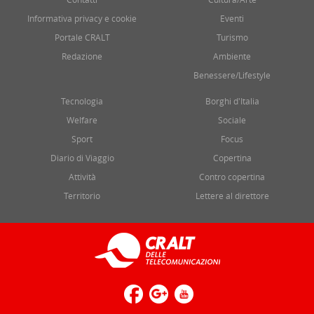
Informativa privacy e cookie
Eventi
Portale CRALT
Turismo
Redazione
Ambiente
Benessere/Lifestyle
Tecnologia
Borghi d'Italia
Welfare
Sociale
Sport
Focus
Diario di Viaggio
Copertina
Attività
Contro copertina
Territorio
Lettere al direttore