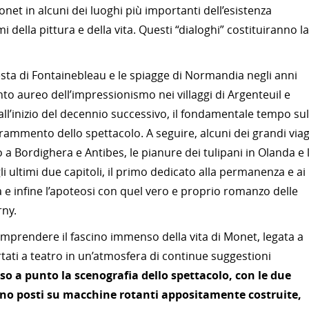
net in alcuni dei luoghi più importanti dell’esistenza
mi della pittura e della vita. Questi “dialoghi” costituiranno la
esta di Fontainebleau e le spiagge di Normandia negli anni
to aureo dell’impressionismo nei villaggi di Argenteuil e
 all’inizio del decennio successivo, il fondamentale tempo sul
ammento dello spettacolo. A seguire, alcuni dei grandi viag
o a Bordighera e Antibes, le pianure dei tulipani in Olanda e 
 ultimi due capitoli, il primo dedicato alla permanenza e ai
a e infine l’apoteosi con quel vero e proprio romanzo delle
rny.
omprendere il fascino immenso della vita di Monet, legata a
ati a teatro in un’atmosfera di continue suggestioni
o a punto la scenografia dello spettacolo, con le due
anno posti su macchine rotanti appositamente costruite,