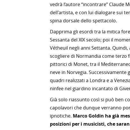
vedrà l’autore “incontrare” Claude Mo
dell'artista, e con lui dialogare sui te
spina dorsale dello spettacolo.
Dapprima gli esordi tra la mitica for
Sessanta del XIX secolo; poi il momen
Vétheuil negli anni Settanta. Quindi,
scogliere di Normandia come terzo fr
pittorici di Monet, tra il Mediterrane
neve in Norvegia. Successivamente gli
quadri realizzati a Londra e a Venezi
ninfee nel giardino incantato di Give
Già solo riassunto così si può ben c
capolavori che dunque verranno port
ipnotiche.
Marco Goldin ha già mess
posizioni per i musicisti, che sar