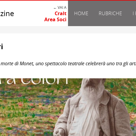
← VAI A
zine
Cralt
HOME
RUBRICHE
I
Area Soci
i
 morte di Monet, uno spettacolo teatrale celebrerà uno tra gli arti