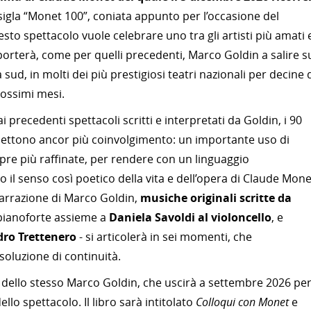
 sigla “Monet 100”, coniata appunto per l’occasione del
to spettacolo vuole celebrare uno tra gli artisti più amati 
 e porterà, come per quelli precedenti, Marco Goldin a salire s
 a sud, in molti dei più prestigiosi teatri nazionali per decine 
ossimi mesi.
i precedenti spettacoli scritti e interpretati da Goldin, i 90
ettono ancor più coinvolgimento: un importante uso di
re più raffinate, per rendere con un linguaggio
 senso così poetico della vita e dell’opera di Claude Mone
 narrazione di Marco Goldin,
musiche originali scritte da
 pianoforte assieme a
Daniela Savoldi al violoncello
, e
dro Trettenero
- si articolerà in sei momenti, che
soluzione di continuità.
ro dello stesso Marco Goldin, che uscirà a settembre 2026 pe
llo spettacolo. Il libro sarà intitolato
Colloqui con Monet
e