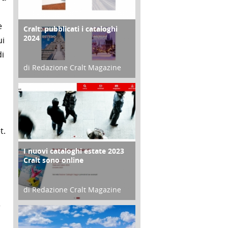
e
Cralt: pubblicati i cataloghi
COPERTINA
2024
ui
di
di Redazione Cralt Magazine
21 Novembre 2023
t.
I nuovi cataloghi estate 2023
CONTRO COPERTINA
Cralt sono online
di Redazione Cralt Magazine
07 Marzo 2023
r