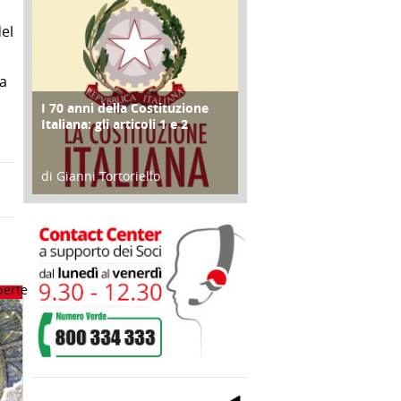
el
na
I 70 anni della Costituzione
FOCUS
Italiana: gli articoli 1 e 2
di Gianni Tortoriello
17 Marzo 2018