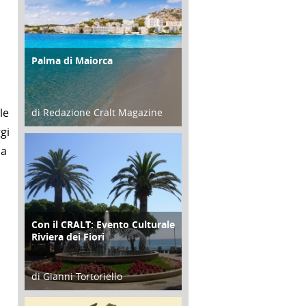
Palma di Maiorca
ATTIVITÀ
le
di Redazione Cralt Magazine
gi
25 Giugno 2016
la
Con il CRALT: Evento Culturale
ATTIVITÀ
Riviera dei Fiori
di Gianni Tortoriello
16 Febbraio 2018