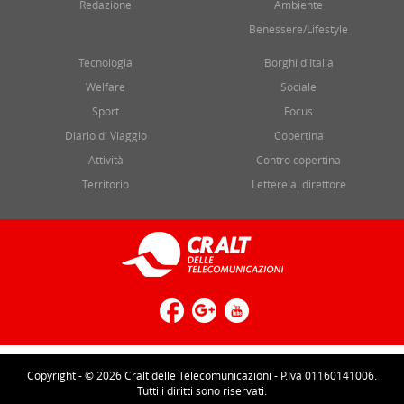
Redazione
Ambiente
Benessere/Lifestyle
Tecnologia
Borghi d'Italia
Welfare
Sociale
Sport
Focus
Diario di Viaggio
Copertina
Attività
Contro copertina
Territorio
Lettere al direttore
Copyright - © 2026 Cralt delle Telecomunicazioni - P.Iva 01160141006.
Tutti i diritti sono riservati.