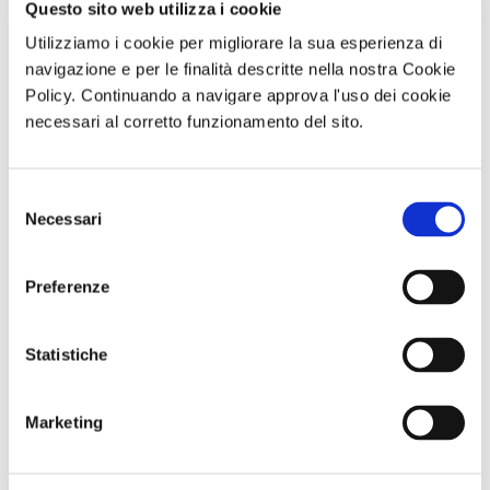
Questo sito web utilizza i cookie
delle strutture per famiglie, con un occhio di riguardo al
Utilizziamo i cookie per migliorare la sua esperienza di
cibo che non sempre in villaggi di capienza così vasta riesce
navigazione e per le finalità descritte nella nostra Cookie
a superare le aspettative del cliente
Policy. Continuando a navigare approva l'uso dei cookie
A.G
.
necessari al corretto funzionamento del sito.
Selezione
Necessari
di Redazione Cralt Magazine
del
18 Luglio 2016
consenso
Preferenze
attività correlate:
Statistiche
Marketing