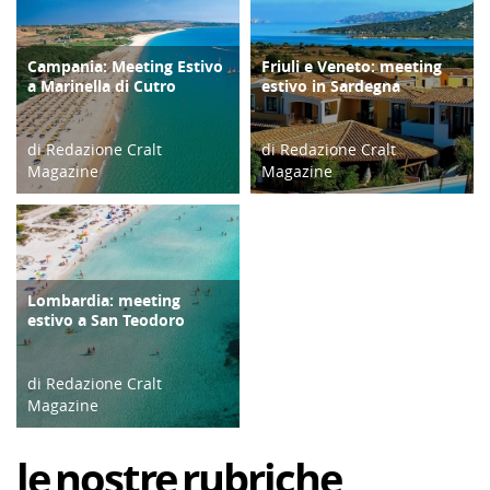
Campania: Meeting Estivo
Friuli e Veneto: meeting
TURISMO
TURISMO
a Marinella di Cutro
estivo in Sardegna
di Redazione Cralt
di Redazione Cralt
Magazine
Magazine
28/03/19
29/03/19
Lombardia: meeting
TURISMO
estivo a San Teodoro
di Redazione Cralt
Magazine
27/03/19
le
nostre
rubriche