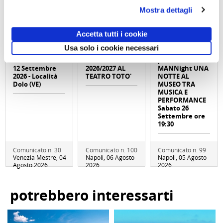
Mostra dettagli
Accetta tutti i cookie
GARA DI PESCA
ABBONAMENTO
Visita serale
Usa solo i cookie necessari
– Naviglio del
PER LA
con
Brenta - Sabato
STAGIONE
performance
12 Settembre
2026/2027 AL
MANNight UNA
2026 - Località
TEATRO TOTO'
NOTTE AL
Dolo (VE)
MUSEO TRA
MUSICA E
PERFORMANCE
Sabato 26
Settembre ore
19:30
Comunicato n. 30
Comunicato n. 100
Comunicato n. 99
Venezia Mestre, 04
Napoli, 06 Agosto
Napoli, 05 Agosto
Agosto 2026
2026
2026
potrebbero interessarti