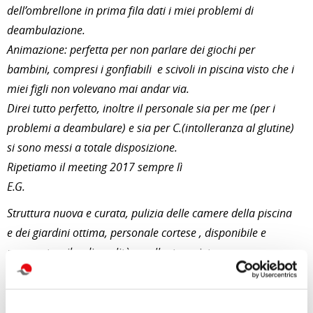
dell’ombrellone in prima fila dati i miei problemi di
deambulazione
.
Animazione: perfetta per non parlare dei giochi per
bambini, compresi i gonfiabili e scivoli in piscina visto che i
miei figli non volevano mai andar via
.
Direi tutto perfetto, inoltre il personale sia per me (per i
problemi a deambulare) e sia per C.(intolleranza al glutine)
si sono messi a totale disposizione.
Ripetiamo il meeting 2017 sempre lì
E.G.
Struttura nuova e curata, pulizia delle camere della piscina
e dei giardini ottima, personale cortese , disponibile e
preparato, cibo di qualità eccellente e pietanze
diversificate, ogni giorno un menù differente abbondante e
cucinato al momento, animatori competenti.
Come sempre Bluserena si conferma tra i leader nel campo