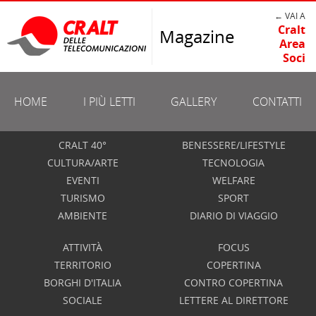
← VAI A
Cralt
Magazine
Area
Soci
HOME
I PIÙ LETTI
GALLERY
CONTATTI
CRALT 40°
BENESSERE/LIFESTYLE
CULTURA/ARTE
TECNOLOGIA
EVENTI
WELFARE
TURISMO
SPORT
AMBIENTE
DIARIO DI VIAGGIO
ATTIVITÀ
FOCUS
TERRITORIO
COPERTINA
BORGHI D'ITALIA
CONTRO COPERTINA
SOCIALE
LETTERE AL DIRETTORE