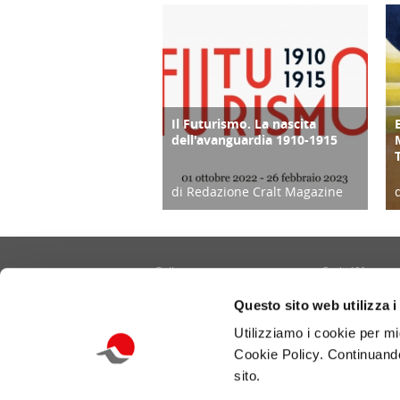
Il Futurismo. La nascita
CULTURA/ARTE
dell'avanguardia 1910-1915
di Redazione Cralt Magazine
04/02/23
Gallery
Cralt 40°
Contatti
Cultura/Arte
Questo sito web utilizza i
Informativa privacy e cookie
Eventi
Utilizziamo i cookie per mi
Portale CRALT
Turismo
Cookie Policy. Continuando
Redazione
Ambiente
sito.
Benessere/Lifes