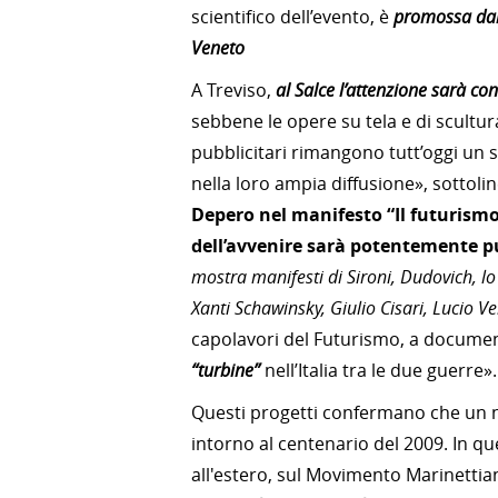
scientifico dell’evento, è
promossa dal 
Veneto
A Treviso,
al Salce l’attenzione sarà con
sebbene le opere su tela e di scultur
pubblicitari rimangono tutt’oggi un s
nella loro ampia diffusione», sottoli
Depero nel manifesto “Il futurismo 
dell’avvenire sarà potentemente pu
mostra manifesti di Sironi, Dudovich, lo
Xanti Schawinsky, Giulio Cisari, Lucio Ve
capolavori del Futurismo, a document
“turbine”
nell’Italia tra le due guerre».
Questi progetti confermano che un nu
intorno al centenario del 2009. In qu
all'estero, sul Movimento Marinettian