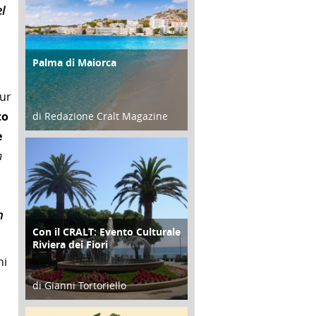
l
Palma di Maiorca
ATTIVITÀ
pur
to
di Redazione Cralt Magazine
e
25 Giugno 2016
n
n
Con il CRALT: Evento Culturale
ATTIVITÀ
Riviera dei Fiori
ni
di Gianni Tortoriello
16 Febbraio 2018