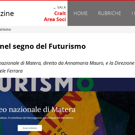
← VAI A
zine
Cralt
HOME
RUBRICHE
I
Area Soci
turismo
 nel segno del Futurismo
 nazionale di Matera, diretto da Annamaria Mauro, e la Direzione
ele Ferrara