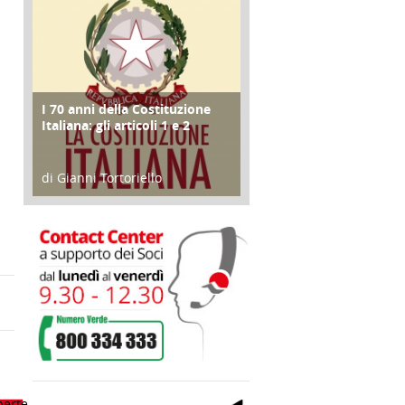
;
I 70 anni della Costituzione
FOCUS
Italiana: gli articoli 1 e 2
di Gianni Tortoriello
17 Marzo 2018