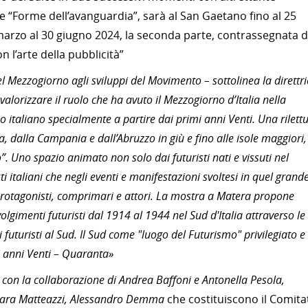
e “Forme dell’avanguardia”, sarà al San Gaetano fino al 25
marzo al 30 giugno 2024, la seconda parte, contrassegnata d
 l’arte della pubblicità”
el Mezzogiorno agli sviluppi del Movimento – sottolinea la direttri
alorizzare il ruolo che ha avuto il Mezzogiorno d’Italia nella
 italiano specialmente a partire dai primi anni Venti. Una rilett
ia, dalla Campania e dall’Abruzzo in giù e fino alle isole maggiori,
. Uno spazio animato non solo dai futuristi nati e vissuti nel
i italiani che negli eventi e manifestazioni svoltesi in quel grand
rotagonisti, comprimari e attori. La mostra a Matera propone
olgimenti futuristi dal 1914 al 1944 nel Sud d'Italia attraverso le
i futuristi al Sud. Il Sud come "luogo del Futurismo" privilegiato e
i anni Venti – Quaranta»
on la collaborazione di Andrea Baffoni e Antonella Pesola,
iara Matteazzi, Alessandro Demma
che costituiscono il Comita