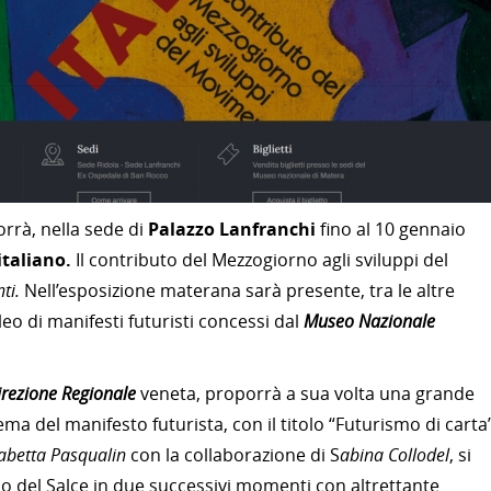
rrà, nella sede di
Palazzo Lanfranchi
fino al 10 gennaio
taliano.
Il contributo del Mezzogiorno agli sviluppi del
ti.
Nell’esposizione materana sarà presente, tra le altre
o di manifesti futuristi concessi dal
Museo Nazionale
irezione Regionale
veneta, proporrà a sua volta una grande
ma del manifesto futurista, con il titolo “Futurismo di carta”
sabetta Pasqualin
con la collaborazione di S
abina Collodel
, si
o del Salce in due successivi momenti con altrettante