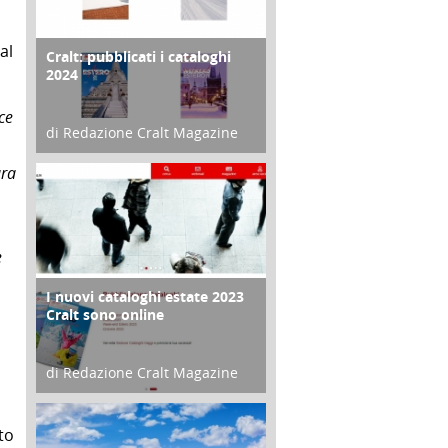
al
Cralt: pubblicati i cataloghi
COPERTINA
2024
ce
di Redazione Cralt Magazine
21 Novembre 2023
ura
e
I nuovi cataloghi estate 2023
CONTRO COPERTINA
Cralt sono online
di Redazione Cralt Magazine
07 Marzo 2023
to