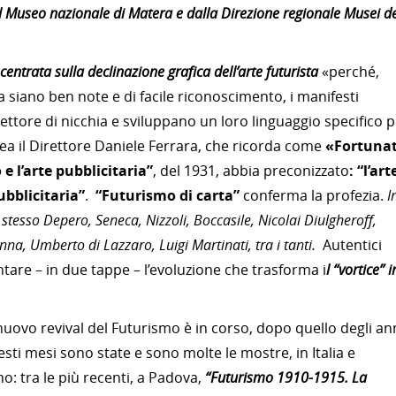
Museo nazionale di Matera e dalla Direzione regionale Musei de
centrata sulla declinazione grafica dell’arte futurista
«perché,
a siano ben note e di facile riconoscimento, i manifesti
ettore di nicchia e sviluppano un loro linguaggio specifico 
nea il Direttore Daniele Ferrara, che ricorda come
«Fortuna
e l’arte pubblicitaria”
, del 1931, abbia preconizzato
: “l’art
bblicitaria”
.
“Futurismo di carta”
conferma la profezia.
I
 stesso Depero, Seneca, Nizzoli, Boccasile, Nicolai Diulgheroff,
nna, Umberto di Lazzaro, Luigi Martinati, tra i tanti.
Autentici
are – in due tappe – l’evoluzione che trasforma i
l “vortice” i
ovo revival del Futurismo è in corso, dopo quello degli an
esti mesi sono state e sono molte le mostre, in Italia e
o: tra le più recenti, a Padova,
“Futurismo 1910-1915. La