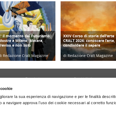
E' il momento del Futurismo.
XXIV Corso di storia dell'arte
CULTURA/ARTE
ATTIVITÀ
Mostre a Milano, Matera,
CRALT 2026: conoscere l’arte,
Treviso e non solo
condividere il sapere
di Redazione Cralt Magazine
di Redazione Cralt Magazine
19/12/23
19/01/26
Tecnologia
Borghi d'Italia
Welfare
Sociale
 cookie
Sport
Focus
gliorare la sua esperienza di navigazione e per le finalità descritt
Diario di Viaggio
Copertina
 a navigare approva l'uso dei cookie necessari al corretto funz
Attività
Contro copertina
tyle
Territorio
Lettere al direttore