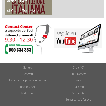
articoli 1 e 2
di Gianni Tortoriello
17 Marzo 2018
Gallery
Cralt 40°
Contatti
Cultura/Arte
Informativa privacy e cookie
Eventi
Portale CRALT
Turismo
Redazione
Ambiente
Benessere/Lifestyle