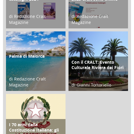
di Redazione Cralt
di Redazione Cralt
Magazine
Magazine
21 Novembre 2023
07 Marzo 2023
Palma di Maiorca
ATTIVITÀ
Con il CRALT: Evento
ATTIVITÀ
Culturale Riviera dei Fiori
di Redazione Cralt
Magazine
di Gianni Tortoriello
25 Giugno 2016
16 Febbraio 2018
I 70 anni della
FOCUS
Costituzione Italiana: gli