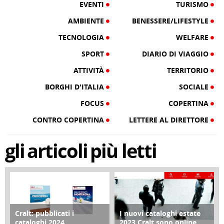
EVENTI
TURISMO
AMBIENTE
BENESSERE/LIFESTYLE
TECNOLOGIA
WELFARE
SPORT
DIARIO DI VIAGGIO
ATTIVITÀ
TERRITORIO
BORGHI D'ITALIA
SOCIALE
FOCUS
COPERTINA
CONTRO COPERTINA
LETTERE AL DIRETTORE
gli
articoli
più letti
Cralt: pubblicati i
I nuovi cataloghi estate
COPERTINA
CONTRO COPERTINA
cataloghi 2024
2023 Cralt sono online