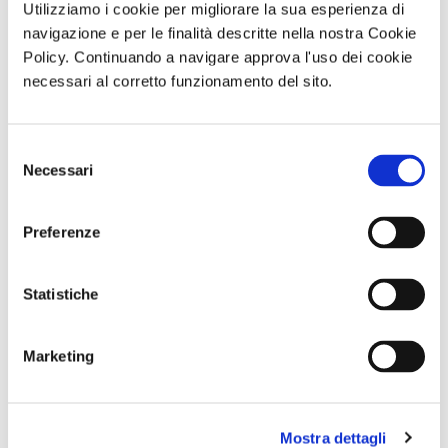
Utilizziamo i cookie per migliorare la sua esperienza di
navigazione e per le finalità descritte nella nostra Cookie
Gita giornaliera
Trekking con
Visita guidata
Policy. Continuando a navigare approva l'uso dei cookie
- Il cimitero
aperitivo IL
SAN GENNARO
delle
MONTE FAITO -
E NAPOLI:
necessari al corretto funzionamento del sito.
Fontanelle e
UNA TERRAZZA
DUOMO E
Materdei,
SUL GOLFO
BATTISTERO DI
Sabato 26
Sabato 19
SAN GIOVANNI
Settembre
Settembre 2026
IN FONTE
Selezione
ore 09:30
Domenica 13
Necessari
Settembre 2026
del
ore 10:30
consenso
Preferenze
Comunicato n. 84
Comunicato n. 98
Comunicato n. 97
Roma, 29 Luglio 2026
Napoli, 04 Agosto
Napoli, 04 Agosto
2026
2026
Statistiche
potrebbero interessarti
Marketing
Mostra dettagli