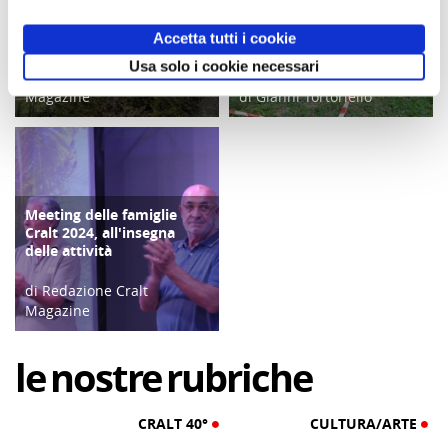
Le Cascate di Carpinone e
ATTIVITÀ
Castelpetroso
Meeting delle famiglie
COPERTINA
Cralt 2025: continuano le
Accetta tutti i cookie
attività
Usa solo i cookie necessari
di Redazione Cralt
Magazine
di Gianni Tortoriello
18/08/25
03/09/25
Meeting delle famiglie
COPERTINA
Cralt 2024, all'insegna
delle attività
di Redazione Cralt
Magazine
10/09/24
le
nostre
rubriche
CRALT 40°
CULTURA/ARTE