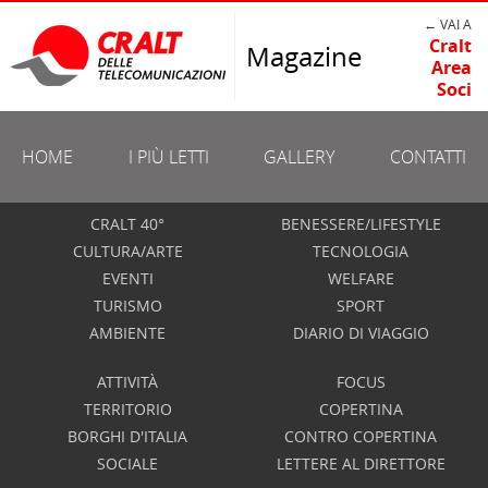
← VAI A
Cralt
Magazine
Area
Soci
HOME
I PIÙ LETTI
GALLERY
CONTATTI
CRALT 40°
BENESSERE/LIFESTYLE
CULTURA/ARTE
TECNOLOGIA
EVENTI
WELFARE
TURISMO
SPORT
AMBIENTE
DIARIO DI VIAGGIO
ATTIVITÀ
FOCUS
TERRITORIO
COPERTINA
BORGHI D'ITALIA
CONTRO COPERTINA
SOCIALE
LETTERE AL DIRETTORE