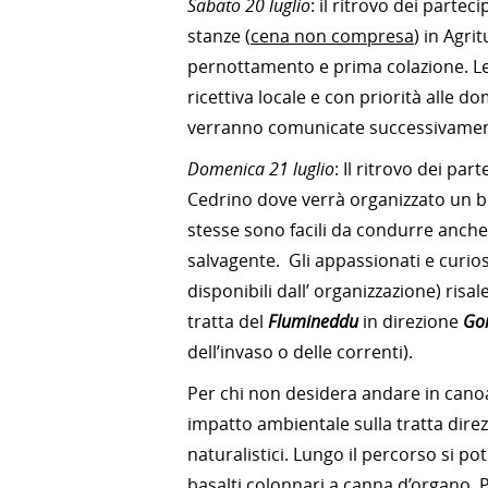
Sabato 20 luglio
: il ritrovo dei partec
stanze (
cena non compresa
) in Agri
pernottamento e prima colazione. Le s
ricettiva locale e con priorità alle 
verranno comunicate successivamente
Domenica 21 luglio
: Il ritrovo dei par
Cedrino dove verrà organizzato un bri
stesse sono facili da condurre anche
salvagente. Gli appassionati e curiosi
disponibili dall’ organizzazione) risa
tratta del
Flumineddu
in direzione
Go
dell’invaso o delle correnti).
Per chi non desidera andare in canoa
impatto ambientale sulla tratta direz
naturalistici. Lungo il percorso si p
basalti colonnari a canna d’organo. P