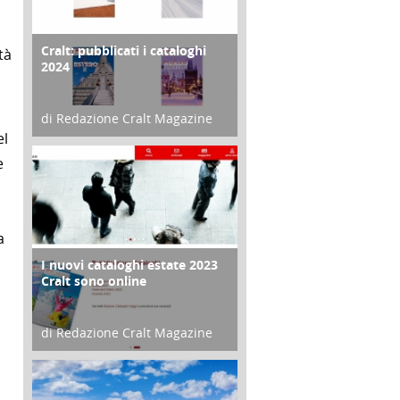
Cralt: pubblicati i cataloghi
COPERTINA
tà
2024
di Redazione Cralt Magazine
el
21 Novembre 2023
e
a
I nuovi cataloghi estate 2023
CONTRO COPERTINA
Cralt sono online
di Redazione Cralt Magazine
07 Marzo 2023