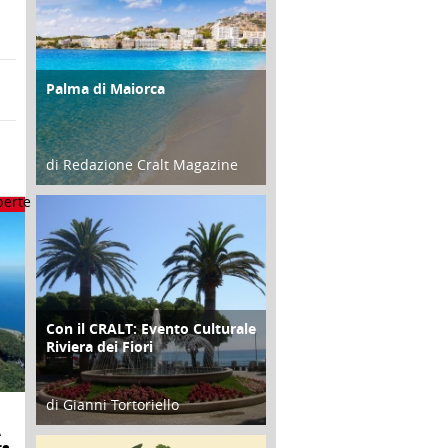
Palma di Maiorca
ATTIVITÀ
di Redazione Cralt Magazine
25 Giugno 2016
Con il CRALT: Evento Culturale
ATTIVITÀ
Riviera dei Fiori
di Gianni Tortoriello
A
16 Febbraio 2018
re