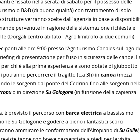
ipanti è fissato nella serata di sabato per il possesso delle
turismo o B&B (di buona qualità) con trattamento di solo
trutture verranno scelte dall’ agenzia in base a disponibili
domande pervenute in ragione della sistemazione richiesta e
 (Dorgali centro abitato - Agro limitrofo ai due comuni).
tecipanti alle ore 9:00 presso l’Agriturismo Canales sul lago d
efing di presentazione per l’uso in sicurezza delle canoe. L
 per chi è alla prima esperienza e sono dotate di giubbotto
 potranno percorrere il tragitto (c.a 3h) in
canoa
(mezzi
lendo le sorgenti dal ponte del Cedrino fino alle sorgenti nell
rropu
o in direzione
Su Gologone
(in funzione della capienza
, è previsto il percorso con
barca elettrica
a bassissimo
ione Su Gologone e godere a pieno i fantastici scorci
otranno ammirare le conformazioni dell’Altopiano di
Su Gullei
,
reviste tappe con breve passeggiata a piedi per la visita