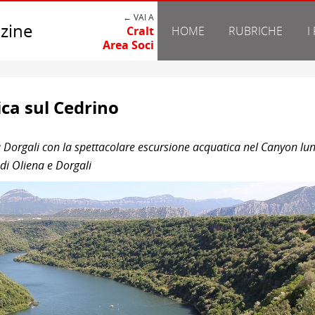
← VAI A
zine
Cralt
HOME
RUBRICHE
I
Area Soci
ica sul Cedrino
 Dorgali con la spettacolare escursione acquatica nel Canyon lu
 di Oliena e Dorgali