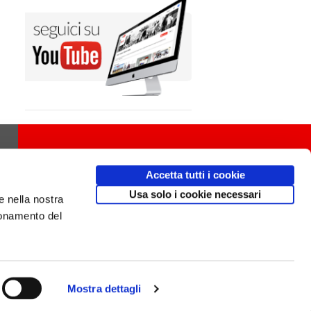
Accetta tutti i cookie
Usa solo i cookie necessari
e nella nostra
ionamento del
Mostra dettagli
Design
av
communication.it
/ Mobile friendly