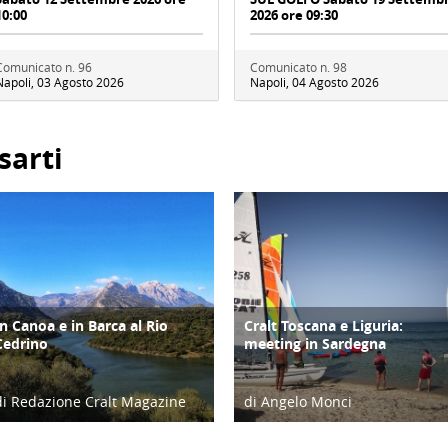
10:00
2026 ore 09:30
Comunicato n. 96
Comunicato n. 98
Napoli, 03 Agosto 2026
Napoli, 04 Agosto 2026
sarti
In Canoa e in Barca al Rio
Cralt Toscana e Liguria:
ATTIVITÀ
DIARIO DI VIAGGIO
Cedrino
meeting in Sardegna
di Redazione Cralt Magazine
di Angelo Monci
26/04/23
21/07/18