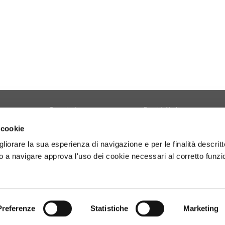
Tecnologia
Borghi d'Italia
Welfare
Sociale
 cookie
Sport
Focus
gliorare la sua esperienza di navigazione e per le finalità descritt
Diario di Viaggio
Copertina
 a navigare approva l'uso dei cookie necessari al corretto funz
Attività
Contro copertina
tyle
Territorio
Lettere al direttore
Preferenze
Statistiche
Marketing
- P.Iva 01160141006.