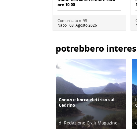
ore 10:00
Comunicato n. 95
Napoli 03, Agosto 2026
potrebbero interes
Canoa e barca elettrica sul
ATTIVITÀ
Cedrino
di Redazione Cralt Magazine
27/06/20