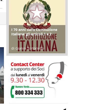
I 70 anni della Costituzione
FOCUS
Italiana: gli articoli 1 e 2
di Gianni Tortoriello
17 Marzo 2018