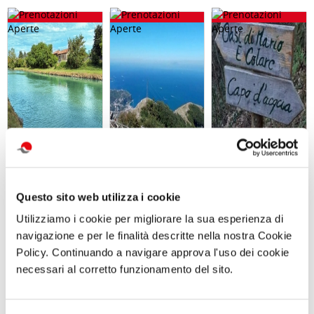
GARA DI PESCA
Trekking con
Giornata in
– Naviglio del
aperitivo IL
natura con
Brenta - Sabato
MONTE FAITO -
picnic L’OASI
Questo sito web utilizza i cookie
12 Settembre
UNA TERRAZZA
NATURALISTICA
2026 - Località
SUL GOLFO
DI MARIO
Utilizziamo i cookie per migliorare la sua esperienza di
Dolo (VE)
Sabato 19
Sabato 12
Settembre 2026
Settembre 2026
navigazione e per le finalità descritte nella nostra Cookie
ore 09:30
ore 10:00
Policy. Continuando a navigare approva l'uso dei cookie
necessari al corretto funzionamento del sito.
Comunicato n. 30
Comunicato n. 98
Comunicato n. 96
Venezia Mestre, 04
Napoli, 04 Agosto
Napoli, 03 Agosto
Agosto 2026
2026
2026