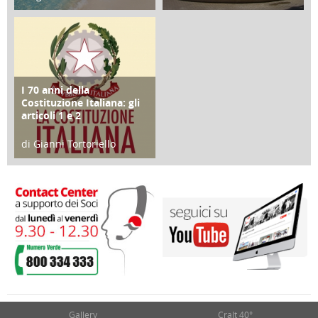
25 Giugno 2016
16 Febbraio 2018
I 70 anni della
FOCUS
Costituzione Italiana: gli
articoli 1 e 2
di Gianni Tortoriello
17 Marzo 2018
Gallery
Cralt 40°