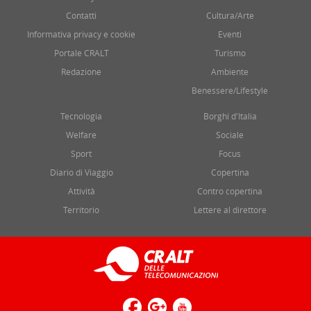
Contatti
Cultura/Arte
Informativa privacy e cookie
Eventi
Portale CRALT
Turismo
Redazione
Ambiente
Benessere/Lifestyle
Tecnologia
Borghi d'Italia
Welfare
Sociale
Sport
Focus
Diario di Viaggio
Copertina
Attività
Contro copertina
Territorio
Lettere al direttore