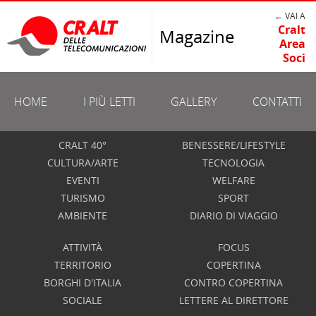
← VAI A
Cralt
Magazine
Area
Soci
HOME
I PIÙ LETTI
GALLERY
CONTATTI
CRALT 40°
BENESSERE/LIFESTYLE
CULTURA/ARTE
TECNOLOGIA
EVENTI
WELFARE
TURISMO
SPORT
AMBIENTE
DIARIO DI VIAGGIO
ATTIVITÀ
FOCUS
TERRITORIO
COPERTINA
BORGHI D'ITALIA
CONTRO COPERTINA
SOCIALE
LETTERE AL DIRETTORE