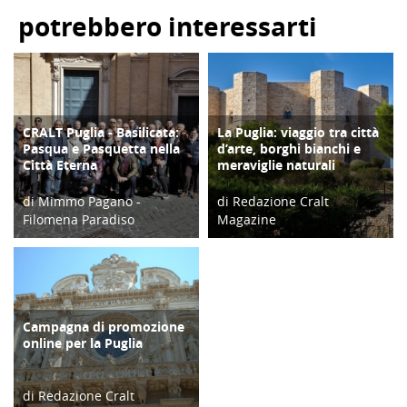
potrebbero interessarti
CRALT Puglia - Basilicata:
La Puglia: viaggio tra città
DIARIO DI VIAGGIO
ATTIVITÀ
Pasqua e Pasquetta nella
d’arte, borghi bianchi e
Città Eterna
meraviglie naturali
di Mimmo Pagano -
di Redazione Cralt
Filomena Paradiso
Magazine
11/04/18
27/09/25
Campagna di promozione
TERRITORIO
online per la Puglia
di Redazione Cralt