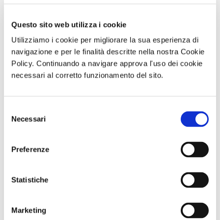
Si grazie al Cralt Puglia e Basilicata, una giornata da
ricordare…vissuta con la mente e col cuore rivolto al
Questo sito web utilizza i cookie
passato !!!
Utilizziamo i cookie per migliorare la sua esperienza di
navigazione e per le finalità descritte nella nostra Cookie
Policy. Continuando a navigare approva l'uso dei cookie
necessari al corretto funzionamento del sito.
Canosa di
Canosa di
Canosa di
Canosa di
Selezione
Puglia.JPG
Puglia5.JPG
Puglia9.JPG
Puglia19.JPG
Necessari
del
consenso
di Domenico Pagano - Giuseppe Capri
Preferenze
26 Gennaio 2017
attività correlate:
Statistiche
Marketing