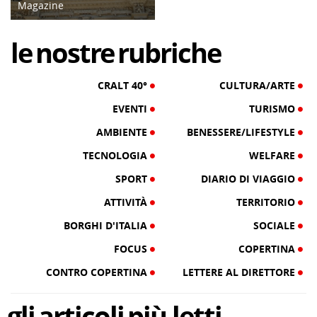
Magazine
25/08/17
le
nostre
rubriche
CRALT 40°
CULTURA/ARTE
EVENTI
TURISMO
AMBIENTE
BENESSERE/LIFESTYLE
TECNOLOGIA
WELFARE
SPORT
DIARIO DI VIAGGIO
ATTIVITÀ
TERRITORIO
BORGHI D'ITALIA
SOCIALE
FOCUS
COPERTINA
CONTRO COPERTINA
LETTERE AL DIRETTORE
gli
articoli
più letti