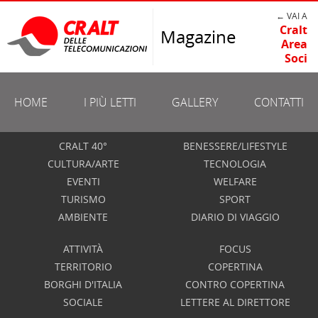
← VAI A
Cralt
Magazine
Area
Soci
HOME
I PIÙ LETTI
GALLERY
CONTATTI
CRALT 40°
BENESSERE/LIFESTYLE
CULTURA/ARTE
TECNOLOGIA
EVENTI
WELFARE
TURISMO
SPORT
AMBIENTE
DIARIO DI VIAGGIO
ATTIVITÀ
FOCUS
TERRITORIO
COPERTINA
BORGHI D'ITALIA
CONTRO COPERTINA
SOCIALE
LETTERE AL DIRETTORE