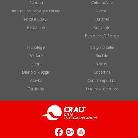
Contatti
Cultura/Arte
Informativa privacy e cookie
Eventi
Portale CRALT
Turismo
Redazione
Ambiente
Benessere/Lifestyle
Tecnologia
Borghi d'Italia
Welfare
Sociale
Sport
Focus
Diario di Viaggio
Copertina
Attività
Contro copertina
Territorio
Lettere al direttore