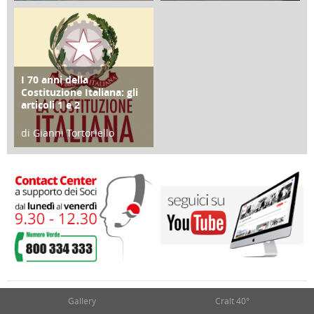
25 Giugno 2016
16 Febbraio 2018
I 70 anni della
FOCUS
Costituzione Italiana: gli
articoli 1 e 2
di Gianni Tortoriello
17 Marzo 2018
Gallery
Cralt 40°