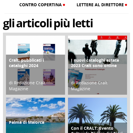
CONTRO COPERTINA
LETTERE AL DIRETTORE
gli
articoli
più letti
Cralt: pubblicati i
I nuovi cataloghi estate
COPERTINA
CONTRO COPERTINA
cataloghi 2024
2023 Cralt sono online
di Redazione Cralt
di Redazione Cralt
Magazine
Magazine
21 Novembre 2023
07 Marzo 2023
Palma di Maiorca
ATTIVITÀ
Con il CRALT: Evento
ATTIVITÀ