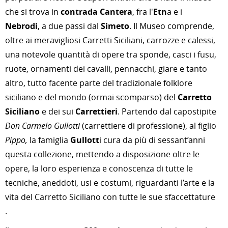
che si trova in
contrada Cantera
, fra l'
Etn
a e i
Nebrodi
, a due passi dal
Simeto
. Il Museo comprende,
oltre ai meravigliosi Carretti Siciliani, carrozze e calessi,
una notevole quantità di opere tra sponde, casci i fusu,
ruote, ornamenti dei cavalli, pennacchi, giare e tanto
altro, tutto facente parte del tradizionale folklore
siciliano e del mondo (ormai scomparso) del
Carretto
Siciliano
e dei sui
Carrettieri
. Partendo dal capostipite
Don Carmelo Gullotti
(carrettiere di professione), al figlio
Pippo,
la famiglia
Gullott
i cura da più di sessant’anni
questa collezione, mettendo a disposizione oltre le
opere, la loro esperienza e conoscenza di tutte le
tecniche, aneddoti, usi e costumi, riguardanti l’arte e la
vita del Carretto Siciliano con tutte le sue sfaccettature
.