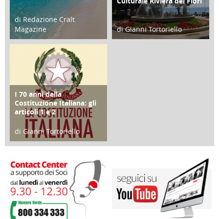
Culturale Riviera dei Fiori
di Redazione Cralt
Magazine
di Gianni Tortoriello
25 Giugno 2016
16 Febbraio 2018
I 70 anni della
FOCUS
Costituzione Italiana: gli
articoli 1 e 2
di Gianni Tortoriello
17 Marzo 2018