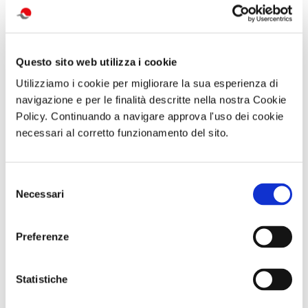
attività correlate:
Questo sito web utilizza i cookie
Utilizziamo i cookie per migliorare la sua esperienza di
navigazione e per le finalità descritte nella nostra Cookie
Policy. Continuando a navigare approva l'uso dei cookie
necessari al corretto funzionamento del sito.
Selezione
Necessari
del
GARA DI PESCA
ABBONAMENTO
Trekking con
consenso
– Naviglio del
PER LA
aperitivo IL
Brenta - Sabato
STAGIONE
MONTE FAITO -
Preferenze
12 Settembre
2026/2027 AL
UNA TERRAZZA
2026 - Località
TEATRO TOTO'
SUL GOLFO
Dolo (VE)
Sabato 19
Settembre 2026
Statistiche
ore 09:30