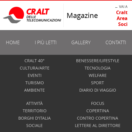
← VAI A
Cralt
Magazine
Area
Soci
HOME
I PIÙ LETTI
GALLERY
CONTATTI
CRALT 40°
BENESSERE/LIFESTYLE
CULTURA/ARTE
TECNOLOGIA
EVENTI
WELFARE
TURISMO
SPORT
AMBIENTE
DIARIO DI VIAGGIO
ATTIVITÀ
FOCUS
TERRITORIO
COPERTINA
BORGHI D'ITALIA
CONTRO COPERTINA
SOCIALE
LETTERE AL DIRETTORE