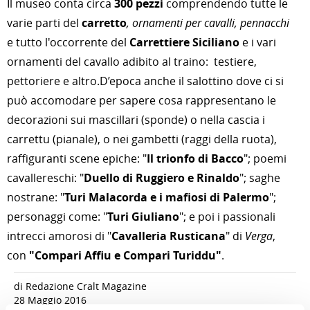
Il museo conta circa
300 pezzi
comprendendo tutte le
varie parti del
carretto
, ornamenti per cavalli, pennacchi
e tutto l'occorrente del
Carrettiere Siciliano
e i vari
ornamenti del cavallo adibito al traino: testiere,
pettoriere e altro.D’epoca anche il salottino dove ci si
può accomodare per sapere cosa rappresentano le
decorazioni sui mascillari (sponde) o nella cascia i
carrettu (pianale), o nei gambetti (raggi della ruota),
raffiguranti scene epiche: "
Il trionfo di Bacco
"; poemi
cavallereschi: "
Duello di Ruggiero e Rinaldo
"; saghe
nostrane: "
Turi Malacorda e i mafiosi di Palermo
";
personaggi come: "
Turi Giuliano
"; e poi i passionali
intrecci amorosi di "
Cavalleria Rusticana
" di
Verga
,
con
"Compari Affiu e Compari Turiddu"
.
di Redazione Cralt Magazine
28 Maggio 2016