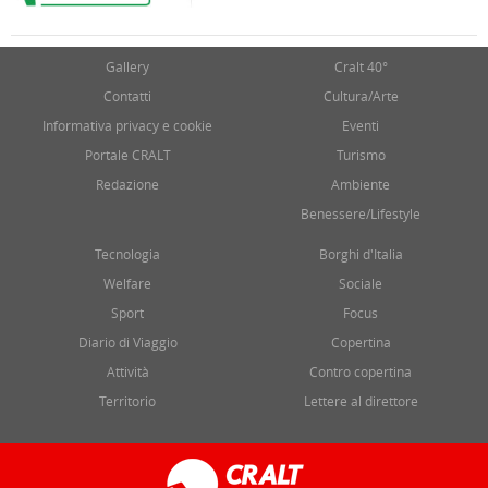
Gallery
Cralt 40°
Contatti
Cultura/Arte
Informativa privacy e cookie
Eventi
Portale CRALT
Turismo
Redazione
Ambiente
Benessere/Lifestyle
Tecnologia
Borghi d'Italia
Welfare
Sociale
Sport
Focus
Diario di Viaggio
Copertina
Attività
Contro copertina
Territorio
Lettere al direttore