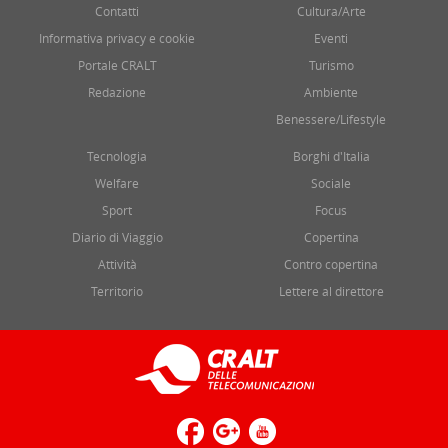
Contatti
Cultura/Arte
Informativa privacy e cookie
Eventi
Portale CRALT
Turismo
Redazione
Ambiente
Benessere/Lifestyle
Tecnologia
Borghi d'Italia
Welfare
Sociale
Sport
Focus
Diario di Viaggio
Copertina
Attività
Contro copertina
Territorio
Lettere al direttore