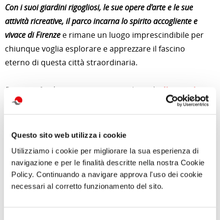
Con i suoi giardini rigogliosi, le sue opere d'arte e le sue
attività ricreative, il parco incarna lo spirito accogliente e
vivace di Firenze
e rimane un luogo imprescindibile per
chiunque voglia esplorare e apprezzare il fascino
eterno di questa città straordinaria.
Per approfondimenti e news su quest'attività
clicca qui
Foto: Di Jacopo - Imported from 500px (archived version) by the
Archive Team. (detail page), CC BY 3.0,
Questo sito web utilizza i cookie
https://commons.wikimedia.org/w/index.php?curid=71346869
Utilizziamo i cookie per migliorare la sua esperienza di
navigazione e per le finalità descritte nella nostra Cookie
di Redazione Cralt Magazine
Policy. Continuando a navigare approva l'uso dei cookie
14 Maggio 2024
necessari al corretto funzionamento del sito.
attività correlate:
Selezione