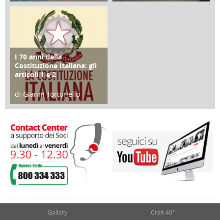
25 Giugno 2016
16 Febbraio 2018
I 70 anni della
FOCUS
Costituzione Italiana: gli
articoli 1 e 2
di Gianni Tortoriello
17 Marzo 2018
Gallery
Cralt 40°