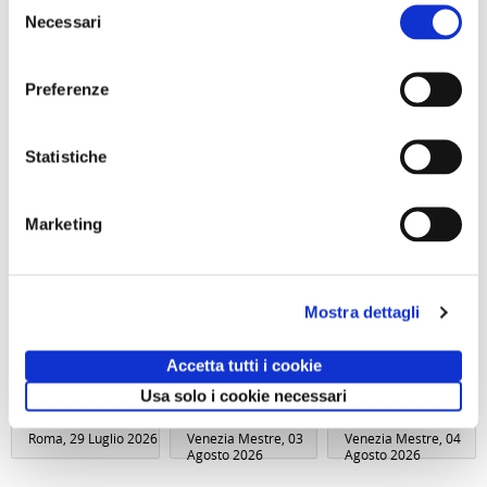
Necessari
del
consenso
Preferenze
Statistiche
Marketing
Gita giornaliera
SOGGIORNO A
GARA DI PESCA
- Il cimitero
CAORLE - Hotel
– Naviglio del
delle
Olympus - dal 10
Brenta - Sabato
Mostra dettagli
Fontanelle e
al 13 settembre
12 Settembre
Materdei,
o dall 11 al 13
2026 - Località
Sabato 26
settembre
Dolo (VE)
Settembre
Accetta tutti i cookie
Usa solo i cookie necessari
Comunicato n. 84
Comunicato n. 29
Comunicato n. 30
Roma, 29 Luglio 2026
Venezia Mestre, 03
Venezia Mestre, 04
Agosto 2026
Agosto 2026