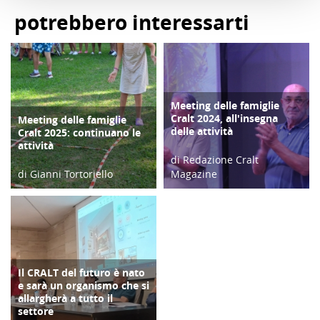
potrebbero interessarti
Meeting delle famiglie
COPERTINA
Cralt 2024, all'insegna
Meeting delle famiglie
COPERTINA
delle attività
Cralt 2025: continuano le
attività
di Redazione Cralt
di Gianni Tortoriello
Magazine
03/09/25
10/09/24
Il CRALT del futuro è nato
COPERTINA
e sarà un organismo che si
allargherà a tutto il
settore