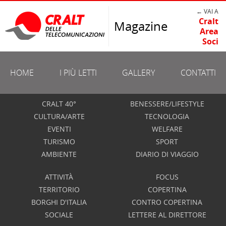
← VAI A
Cralt
Magazine
Area
Soci
HOME
I PIÙ LETTI
GALLERY
CONTATTI
CRALT 40°
BENESSERE/LIFESTYLE
CULTURA/ARTE
TECNOLOGIA
EVENTI
WELFARE
TURISMO
SPORT
AMBIENTE
DIARIO DI VIAGGIO
ATTIVITÀ
FOCUS
TERRITORIO
COPERTINA
BORGHI D'ITALIA
CONTRO COPERTINA
SOCIALE
LETTERE AL DIRETTORE