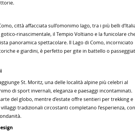
ttorie.
o, città affacciata sull’omonimo lago, tra i più belli d’Itali
gotico-rinascimentale, il Tempio Voltiano e la funicolare ch
vista panoramica spettacolare. Il Lago di Como, incorniciato
oriche e giardini, è perfetto per gite in battello o passeggia
i
aggiunge St. Moritz, una delle località alpine più celebri al
nimo di sport invernali, eleganza e paesaggi incontaminati.
arte del globo, mentre d’estate offre sentieri per trekking e
i villaggi tradizionali circostanti completano l’esperienza, co
mondanità.
design