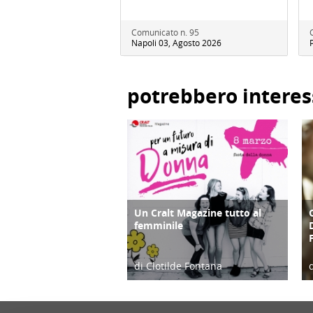
Comunicato n. 95
Napoli 03, Agosto 2026
potrebbero interes
Un Cralt Magazine tutto al
COPERTINA
femminile
di Clotilde Fontana
28/02/23