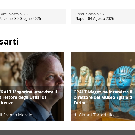
Comunicato n. 23
Comunicato n. 97
Palermo, 30 Giugno 2026
Napoli, 04 Agosto 2026
sarti
CRALT Magazine intervista il
CRALT Magazine intervista il
COPERTINA
COPERTINA
Direttore degli Uffizi di
Direttore del Museo Egizio di
Firenze
Torino
di Franco Moraldi
di Gianni Tortoriello
04/06/19
06/04/19