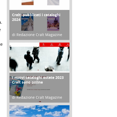
Cralt: pubblicati i cataloghi
COPERTINA
2024
a.
e
di Redazione Cralt Magazine
21 Novembre 2023
te
I nuovi cataloghi estate 2023
CONTRO COPERTINA
Cralt sono online
n
di Redazione Cralt Magazine
07 Marzo 2023