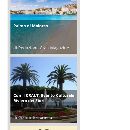
o
Palma di Maiorca
ATTIVITÀ
di Redazione Cralt Magazine
25 Giugno 2016
Con il CRALT: Evento Culturale
ATTIVITÀ
Riviera dei Fiori
di Gianni Tortoriello
16 Febbraio 2018