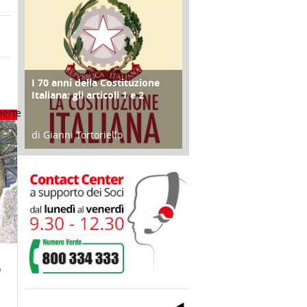
I 70 anni della Costituzione
FOCUS
Italiana: gli articoli 1 e 2
di Gianni Tortoriello
17 Marzo 2018
O