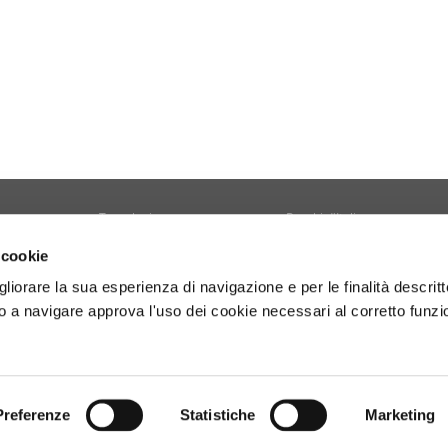
Tecnologia
Borghi d'Italia
Welfare
Sociale
 cookie
Sport
Focus
gliorare la sua esperienza di navigazione e per le finalità descritt
Diario di Viaggio
Copertina
 a navigare approva l'uso dei cookie necessari al corretto funz
Attività
Contro copertina
tyle
Territorio
Lettere al direttore
Preferenze
Statistiche
Marketing
- P.Iva 01160141006.