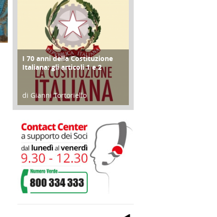
I 70 anni della Costituzione
FOCUS
Italiana: gli articoli 1 e 2
di Gianni Tortoriello
17 Marzo 2018