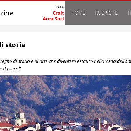
← VAI A
zine
Cralt
HOME
RUBRICHE
I
Area Soci
i storia
egno di storia e di arte che diventerà estatico nella visita dell'an
 da secoli