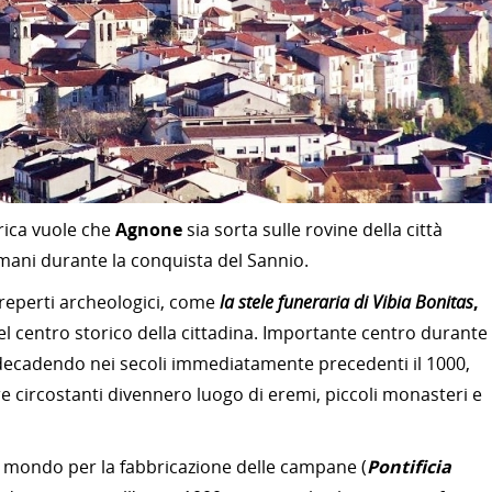
orica vuole che
Agnone
sia sorta sulle rovine della città
mani durante la conquista del Sannio.
 reperti archeologici, come
la stele funeraria di Vibia Bonitas
,
nel centro storico della cittadina. Importante centro durante 
ecadendo nei secoli immediatamente precedenti il 1000,
re circostanti divennero luogo di eremi, piccoli monasteri e
al mondo per la fabbricazione delle campane (
Pontificia