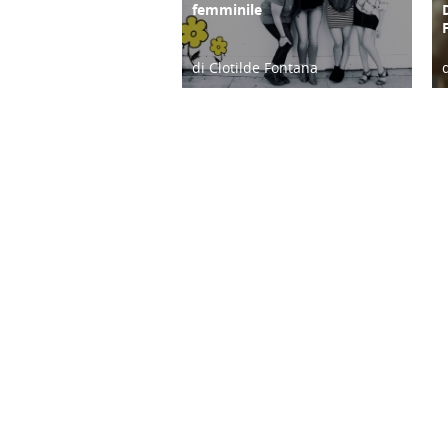
femminile
di Clotilde Fontana
28/02/23