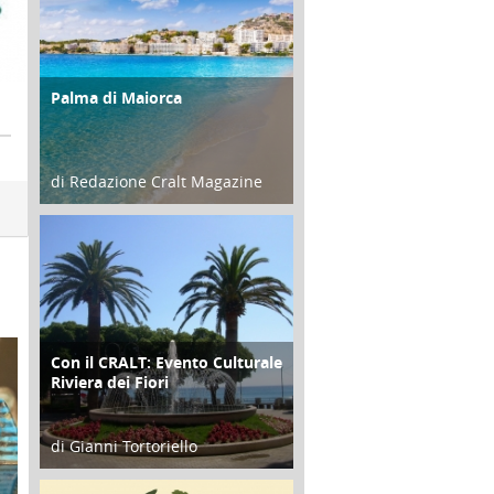
Palma di Maiorca
ATTIVITÀ
di Redazione Cralt Magazine
25 Giugno 2016
Con il CRALT: Evento Culturale
ATTIVITÀ
Riviera dei Fiori
di Gianni Tortoriello
16 Febbraio 2018