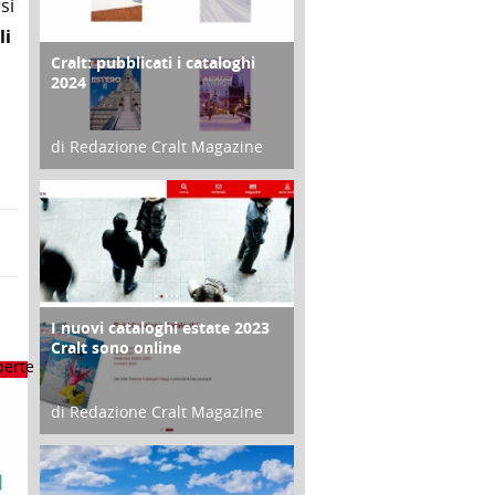
si
li
Cralt: pubblicati i cataloghi
COPERTINA
2024
di Redazione Cralt Magazine
21 Novembre 2023
I nuovi cataloghi estate 2023
CONTRO COPERTINA
Cralt sono online
di Redazione Cralt Magazine
07 Marzo 2023