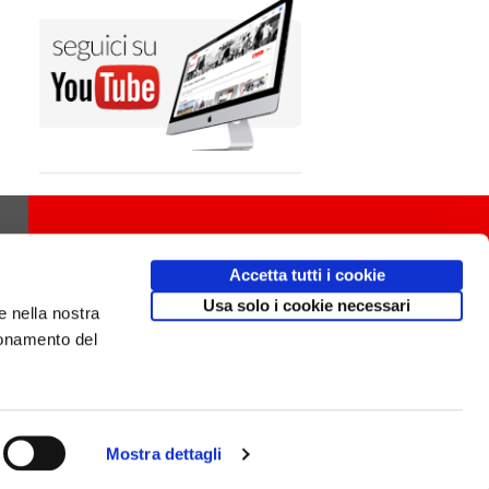
Accetta tutti i cookie
Usa solo i cookie necessari
e nella nostra
ionamento del
Mostra dettagli
Design
av
communication.it
/ Mobile friendly