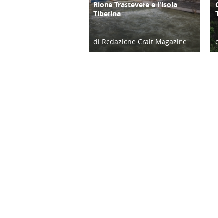
Rione Trastevere e l'Isola
CULTURA/ARTE
Tiberina
di Redazione Cralt Magazine
18/03/21