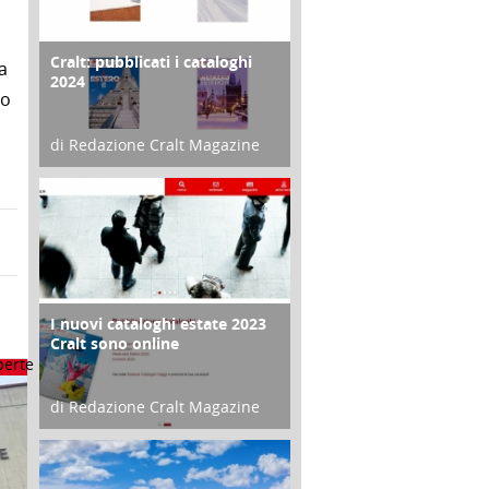
Cralt: pubblicati i cataloghi
COPERTINA
a
2024
lo
di Redazione Cralt Magazine
21 Novembre 2023
I nuovi cataloghi estate 2023
CONTRO COPERTINA
Cralt sono online
di Redazione Cralt Magazine
07 Marzo 2023