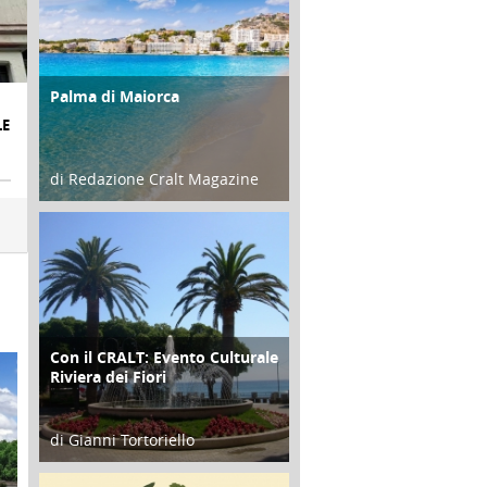
Palma di Maiorca
ATTIVITÀ
LE
di Redazione Cralt Magazine
25 Giugno 2016
Con il CRALT: Evento Culturale
ATTIVITÀ
Riviera dei Fiori
di Gianni Tortoriello
16 Febbraio 2018