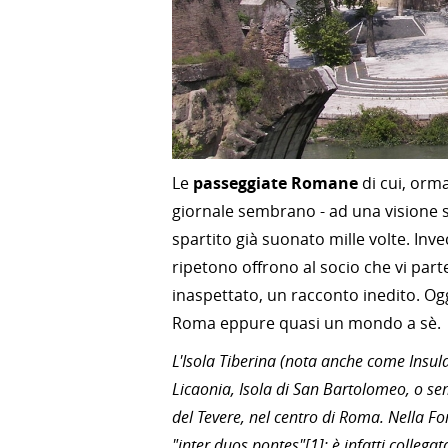
Le
passeggiate Romane
di cui, orma
giornale sembrano - ad una visione s
spartito già suonato mille volte. Inve
ripetono offrono al socio che vi pa
inaspettato, un racconto inedito. Oggi
Roma eppure quasi un mondo a sè.
L'Isola Tiberina (nota anche come Insula 
Licaonia, Isola di San Bartolomeo, o sem
del Tevere, nel centro di Roma. Nella Fo
"inter duos pontes"[1]: è infatti collegat