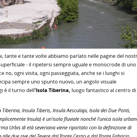
i, tante e tante volte abbiamo parlato nelle pagine del nost
uperficiale - il ripetersi sempre uguale e monocrode di uno
ce no, ogni visita, ogni passeggiata, anche se i luoghi si
rtecipa sempre uno spunto nuovo, un angolo visuale
 è il turno dell
'Isola Tiberina,
luogo fantastico al centro di
Tiberina, Insula Tiberis, Insula Aesculapi, Isola dei Due Ponti,
plicemente Insula) è un'isola fluviale nonché l'unica isola urba
rma Urbis di età severiana viene riportato con la definizione di
a alle due rive del Tevere dal Ponte Cestio e dal Ponte Fabricio.