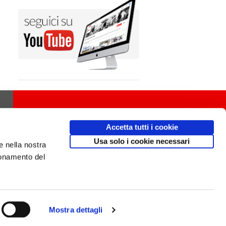
Accetta tutti i cookie
Usa solo i cookie necessari
e nella nostra
ionamento del
Mostra dettagli
Design
av
communication.it
/ Mobile friendly