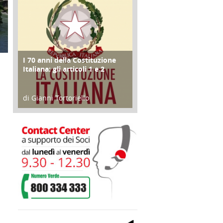
I 70 anni della Costituzione
FOCUS
Italiana: gli articoli 1 e 2
di Gianni Tortoriello
17 Marzo 2018