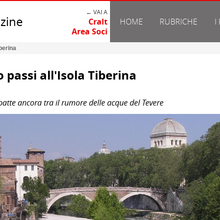
← VAI A
zine
Cralt
HOME
RUBRICHE
I
Area Soci
iberina
o passi all'Isola Tiberina
à batte ancora tra il rumore delle acque del Tevere