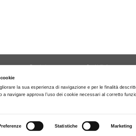
Tecnologia
Borghi d'Italia
Welfare
Sociale
 cookie
Sport
Focus
gliorare la sua esperienza di navigazione e per le finalità descritt
Diario di Viaggio
Copertina
 a navigare approva l'uso dei cookie necessari al corretto funz
Attività
Contro copertina
tyle
Territorio
Lettere al direttore
Preferenze
Statistiche
Marketing
- P.Iva 01160141006.