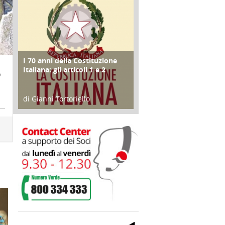
I 70 anni della Costituzione
FOCUS
Italiana: gli articoli 1 e 2
O
di Gianni Tortoriello
17 Marzo 2018