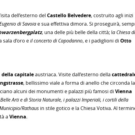
Visita dell’esterno del
Castello Belvedere
, costruito agli inizi
Eugenio di Savoia
e sua effettiva dimora. Si proseguirà, semp
chwarzenbergplatz
, una delle più belle della città; l
a Chiesa d
a sala d’oro e
il concerto di Capodanno
, e i padiglioni di
Otto
i della capitale
austriaca. Visite dall’esterno della
cattedral
ingstrasse
, bellissimo viale a forma di anello che circonda la
acciano alcuni dei monumenti e palazzi più famosi di
Vienna
elle Arti e di Storia Naturale, i palazzi Imperiali, i cortili della
o Municipio/Rathaus
in stile gotico e la Chiesa Votiva. Al termin
ttà a
Vienna
.