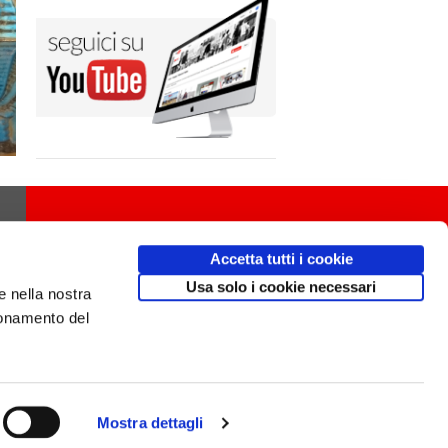
Accetta tutti i cookie
Usa solo i cookie necessari
e nella nostra
ionamento del
Mostra dettagli
Design
av
communication.it
/ Mobile friendly