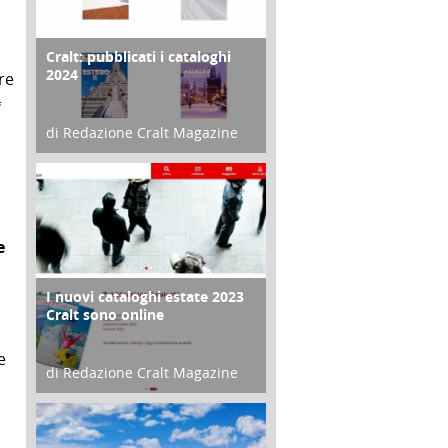
Cralt: pubblicati i cataloghi
COPERTINA
2024
re
i
di Redazione Cralt Magazine
21 Novembre 2023
e
I nuovi cataloghi estate 2023
CONTRO COPERTINA
Cralt sono online
e
di Redazione Cralt Magazine
07 Marzo 2023