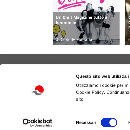
Un Cralt Magazine tutto al
COPERTINA
femminile
di Clotilde Fontana
28/02/23
Gallery
Cralt 40°
Contatti
Cultura/Arte
Questo sito web utilizza i
Informativa privacy e cookie
Eventi
Utilizziamo i cookie per mi
Portale CRALT
Turismo
Cookie Policy. Continuando
Redazione
Ambiente
sito.
Benessere/Lifes
Selezione
Necessari
Copyright - © 2026 Cralt delle Telecomunicazioni 
del
Tutti i diritti sono riservati.