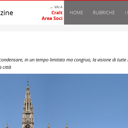
← VAI A
zine
Cralt
HOME
RUBRICHE
I
Area Soci
condensare, in un tempo limitato ma congruo, la visione di tutte 
 città