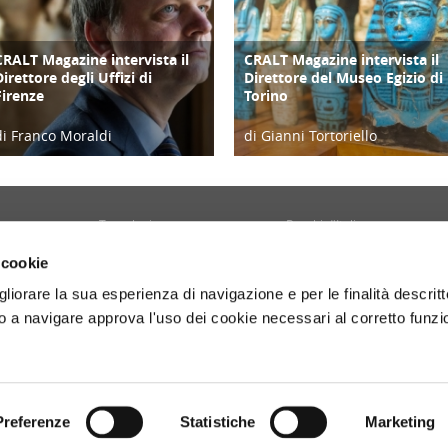
CRALT Magazine intervista il
CRALT Magazine intervista il
COPERTINA
COPERTINA
Direttore degli Uffizi di
Direttore del Museo Egizio di
Firenze
Torino
di Franco Moraldi
di Gianni Tortoriello
04/06/19
06/04/19
Tecnologia
Borghi d'Italia
Welfare
Sociale
 cookie
Sport
Focus
gliorare la sua esperienza di navigazione e per le finalità descritt
Diario di Viaggio
Copertina
 a navigare approva l'uso dei cookie necessari al corretto funz
Attività
Contro copertina
tyle
Territorio
Lettere al direttore
Preferenze
Statistiche
Marketing
- P.Iva 01160141006.