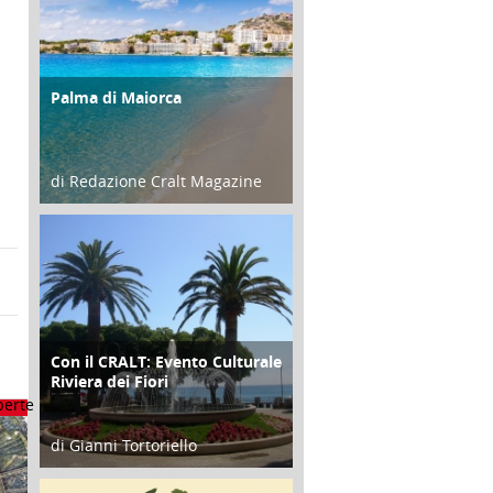
Palma di Maiorca
ATTIVITÀ
di Redazione Cralt Magazine
25 Giugno 2016
Con il CRALT: Evento Culturale
ATTIVITÀ
Riviera dei Fiori
di Gianni Tortoriello
16 Febbraio 2018