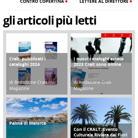
CONTRO COPERTINA
LETTERE AL DIRETTORE
gli
articoli
più letti
Cralt: pubblicati i
I nuovi cataloghi estate
COPERTINA
CONTRO COPERTINA
cataloghi 2024
2023 Cralt sono online
di Redazione Cralt
di Redazione Cralt
Magazine
Magazine
21 Novembre 2023
07 Marzo 2023
Palma di Maiorca
ATTIVITÀ
Con il CRALT: Evento
ATTIVITÀ
Culturale Riviera dei Fiori