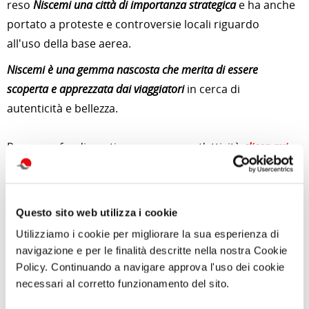
reso
Niscemi una città di importanza strategica
e ha anche
portato a proteste e controversie locali riguardo
all'uso della base aerea.
Niscemi è una gemma nascosta che merita di essere
scoperta e apprezzata dai viaggiatori
in cerca di
autenticità e bellezza.
Per approfondimenti e news su quest'attività
clicca qui
Foto di
MR-2288
da
File:CHIESA MADRE (SANTA MARIA D'ITRIA) di
Niscemi (CL).jpg - Wikimedia Commons
Questo sito web utilizza i cookie
Utilizziamo i cookie per migliorare la sua esperienza di
di Redazione Cralt Magazine
navigazione e per le finalità descritte nella nostra Cookie
02 Novembre 2023
Policy. Continuando a navigare approva l'uso dei cookie
necessari al corretto funzionamento del sito.
attività correlate: