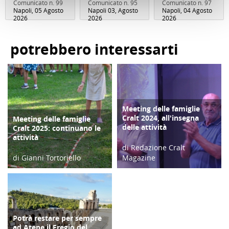
Comunicato n. 99
Comunicato n. 95
Comunicato n. 97
Napoli, 05 Agosto
Napoli 03, Agosto
Napoli, 04 Agosto
2026
2026
2026
potrebbero interessarti
Meeting delle famiglie
COPERTINA
Cralt 2024, all'insegna
Meeting delle famiglie
COPERTINA
delle attività
Cralt 2025: continuano le
attività
di Redazione Cralt
di Gianni Tortoriello
Magazine
03/09/25
10/09/24
Potrà restare per sempre
FOCUS
ad Atene il Fregio del