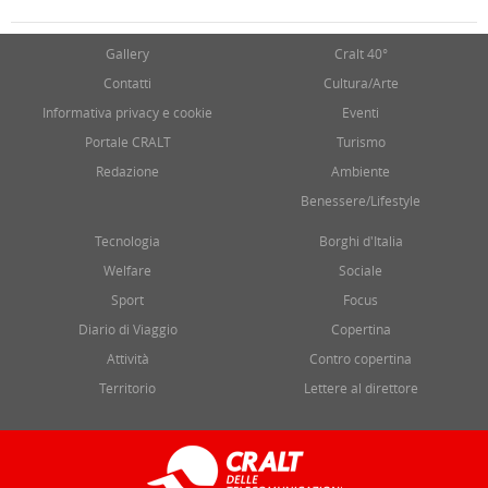
Gallery
Cralt 40°
Contatti
Cultura/Arte
Informativa privacy e cookie
Eventi
Portale CRALT
Turismo
Redazione
Ambiente
Benessere/Lifestyle
Tecnologia
Borghi d'Italia
Welfare
Sociale
Sport
Focus
Diario di Viaggio
Copertina
Attività
Contro copertina
Territorio
Lettere al direttore