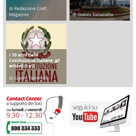
di Redazione Cralt
Magazine
di Gianni Tortoriello
25 Giugno 2016
16 Febbraio 2018
I 70 anni della
FOCUS
Costituzione Italiana: gli
articoli 1 e 2
di Gianni Tortoriello
17 Marzo 2018