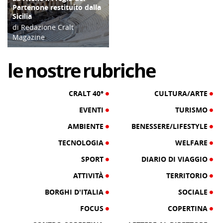
Partenone restituito dalla
Sicilia
di Redazione Cralt
Magazine
10/06/22
le
nostre
rubriche
CRALT 40°
CULTURA/ARTE
EVENTI
TURISMO
AMBIENTE
BENESSERE/LIFESTYLE
TECNOLOGIA
WELFARE
SPORT
DIARIO DI VIAGGIO
ATTIVITÀ
TERRITORIO
BORGHI D'ITALIA
SOCIALE
FOCUS
COPERTINA