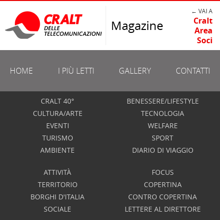
← VAI A
Cralt
Magazine
Area
Soci
HOME
I PIÙ LETTI
GALLERY
CONTATTI
CRALT 40°
BENESSERE/LIFESTYLE
CULTURA/ARTE
TECNOLOGIA
EVENTI
WELFARE
TURISMO
SPORT
AMBIENTE
DIARIO DI VIAGGIO
ATTIVITÀ
FOCUS
TERRITORIO
COPERTINA
BORGHI D'ITALIA
CONTRO COPERTINA
SOCIALE
LETTERE AL DIRETTORE