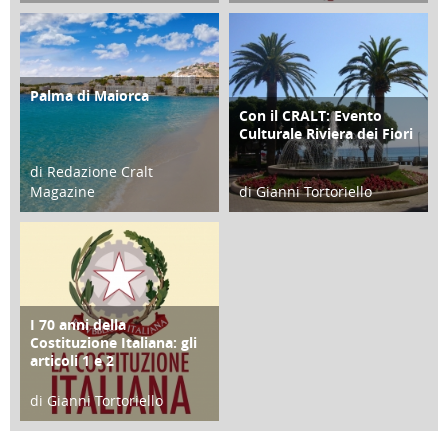
21 Novembre 2023
07 Marzo 2023
Palma di Maiorca
ATTIVITÀ
Con il CRALT: Evento
ATTIVITÀ
Culturale Riviera dei Fiori
di Redazione Cralt
Magazine
di Gianni Tortoriello
25 Giugno 2016
16 Febbraio 2018
I 70 anni della
FOCUS
Costituzione Italiana: gli
articoli 1 e 2
di Gianni Tortoriello
17 Marzo 2018