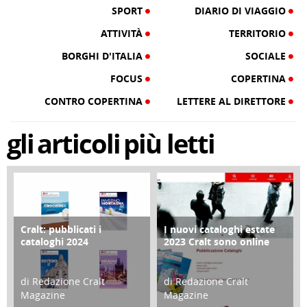
SPORT
DIARIO DI VIAGGIO
ATTIVITÀ
TERRITORIO
BORGHI D'ITALIA
SOCIALE
FOCUS
COPERTINA
CONTRO COPERTINA
LETTERE AL DIRETTORE
gli
articoli
più letti
Cralt: pubblicati i
I nuovi cataloghi estate
COPERTINA
CONTRO COPERTINA
cataloghi 2024
2023 Cralt sono online
di Redazione Cralt
di Redazione Cralt
Magazine
Magazine