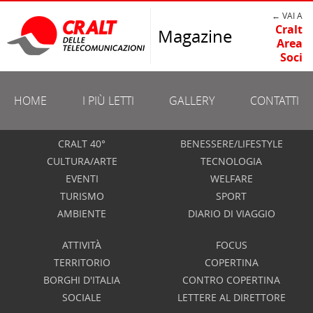
← VAI A
Cralt
Magazine
Area
Soci
HOME
I PIÙ LETTI
GALLERY
CONTATTI
CRALT 40°
BENESSERE/LIFESTYLE
CULTURA/ARTE
TECNOLOGIA
EVENTI
WELFARE
TURISMO
SPORT
AMBIENTE
DIARIO DI VIAGGIO
ATTIVITÀ
FOCUS
TERRITORIO
COPERTINA
BORGHI D'ITALIA
CONTRO COPERTINA
SOCIALE
LETTERE AL DIRETTORE