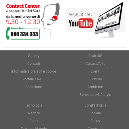
Gallery
Cralt 40°
Contatti
Cultura/Arte
Informativa privacy e cookie
Eventi
Portale CRALT
Turismo
Redazione
Ambiente
Benessere/Lifestyle
Tecnologia
Borghi d'Italia
Welfare
Sociale
Sport
Focus
Diario di Viaggio
Copertina