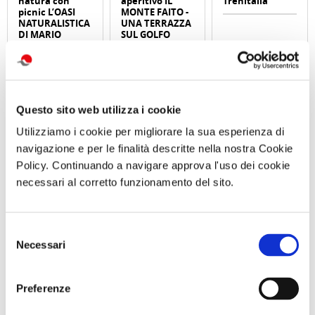
natura con
aperitivo IL
Trenitalia
picnic L’OASI
MONTE FAITO -
NATURALISTICA
UNA TERRAZZA
DI MARIO
SUL GOLFO
Sabato 12
Sabato 19
Settembre 2026
Settembre 2026
ore 10:00
ore 09:30
Comunicato n. 96
Comunicato n. 98
Comunicato n. 23
Questo sito web utilizza i cookie
Napoli, 03 Agosto
Napoli, 04 Agosto
Palermo, 30 Giugno
2026
2026
2026
Utilizziamo i cookie per migliorare la sua esperienza di
navigazione e per le finalità descritte nella nostra Cookie
potrebbero interessarti
Policy. Continuando a navigare approva l'uso dei cookie
necessari al corretto funzionamento del sito.
Selezione
Necessari
del
Meeting delle famiglie
COPERTINA
Cralt 2024, all'insegna
Meeting delle famiglie
consenso
COPERTINA
delle attività
Cralt 2025: continuano le
Preferenze
attività
di Redazione Cralt