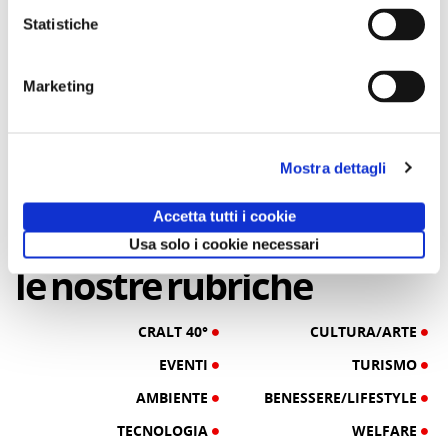
di Gianni Tortoriello
Magazine
Statistiche
03/09/25
10/09/24
Marketing
Un Cralt Magazine tutto al
COPERTINA
femminile
Mostra dettagli
Accetta tutti i cookie
di Clotilde Fontana
Usa solo i cookie necessari
28/02/23
le
nostre
rubriche
CRALT 40°
CULTURA/ARTE
EVENTI
TURISMO
AMBIENTE
BENESSERE/LIFESTYLE
TECNOLOGIA
WELFARE