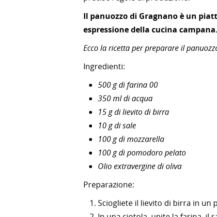
Il panuozzo di Gragnano è un piat
espressione della cucina campana.
Ecco la ricetta per preparare il panuoz
Ingredienti:
500 g di farina 00
350 ml di acqua
15 g di lievito di birra
10 g di sale
100 g di mozzarella
100 g di pomodoro pelato
Olio extravergine di oliva
Preparazione:
Sciogliete il lievito di birra in un
In una ciotola, unite la farina, il sa