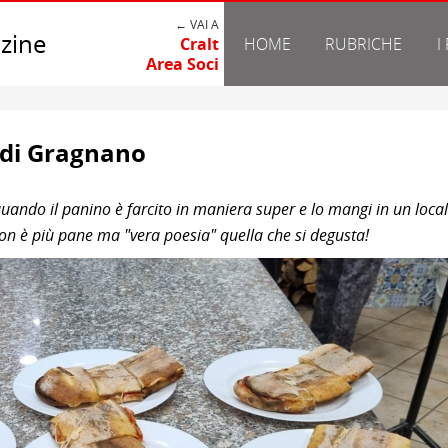
← VAI A
zine
Cralt
HOME
RUBRICHE
I
Area Soci
 di Gragnano
quando il panino è farcito in maniera super e lo mangi in un loca
non è più pane ma "vera poesia" quella che si degusta!