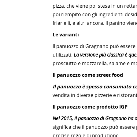
pizza, che viene poi stesa in un retta
poi riempito con gli ingredienti des
friarielli, e altri ancora. Il panino v
Le varianti
Il panuozzo di Gragnano può essere p
utilizzati.
La versione più classica è q
prosciutto e mozzarella, salame e mozza
Il panuozzo come street food
Il panuozzo è spesso consumato c
vendita in diverse pizzerie e ristoran
Il panuozzo come prodotto IGP
Nel 2015, il panuozzo di Gragnano ha o
significa che il panuozzo può esser
precise regole di produzione.