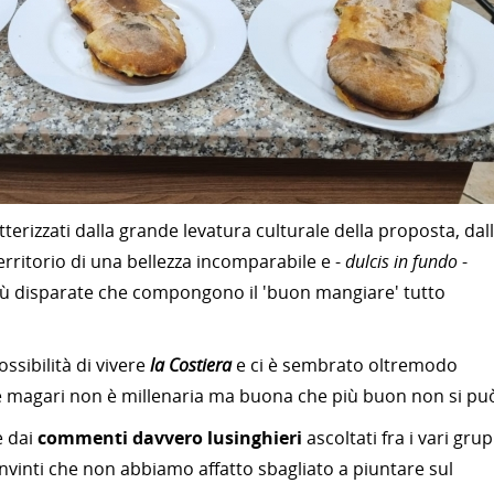
erizzati dalla grande levatura culturale della proposta, dal
territorio di una bellezza incomparabile e -
dulcis in fundo
-
iù disparate che compongono il 'buon mangiare' tutto
ssibilità di vivere
la Costiera
e ci è sembrato oltremodo
e magari non è millenaria ma buona che più buon non si pu
 dai
commenti davvero lusinghieri
ascoltati fra i vari grup
onvinti che non abbiamo affatto sbagliato a piuntare sul