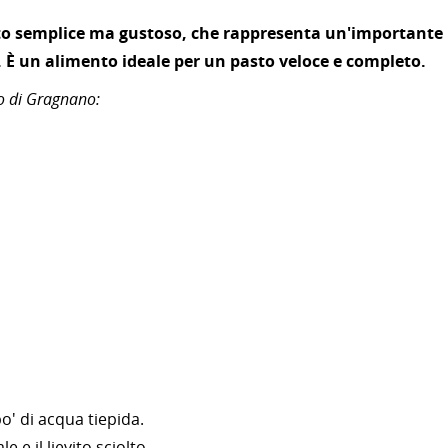
to semplice ma gustoso, che rappresenta un'importante
 È un alimento ideale per un pasto veloce e completo.
zo di Gragnano:
 po' di acqua tiepida.
le e il lievito sciolto.