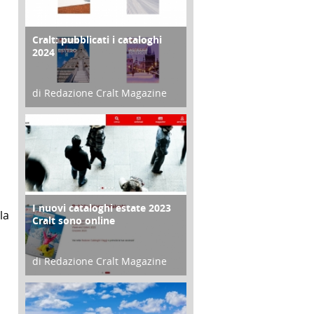
Cralt: pubblicati i cataloghi
COPERTINA
2024
di Redazione Cralt Magazine
21 Novembre 2023
I nuovi cataloghi estate 2023
CONTRO COPERTINA
la
Cralt sono online
di Redazione Cralt Magazine
07 Marzo 2023