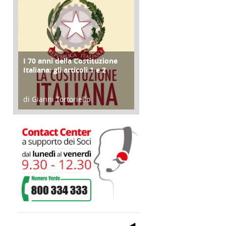
I 70 anni della Costituzione
FOCUS
Italiana: gli articoli 1 e 2
di Gianni Tortoriello
17 Marzo 2018