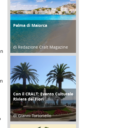
Palma di Maiorca
ATTIVITÀ
di Redazione Cralt Magazine
on
25 Giugno 2016
in
Con il CRALT: Evento Culturale
ATTIVITÀ
Riviera dei Fiori
di Gianni Tortoriello
o
16 Febbraio 2018