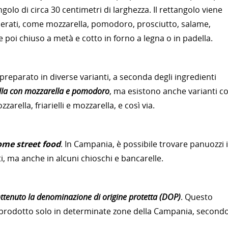
ngolo di circa 30 centimetri di larghezza. Il rettangolo viene
iderati, come mozzarella, pomodoro, prosciutto, salame,
iene poi chiuso a metà e cotto in forno a legna o in padella.
reparato in diverse varianti, a seconda degli ingredienti
uella con mozzarella e pomodoro
, ma esistono anche varianti c
rella, friarielli e mozzarella, e così via.
ome street food
. In Campania, è possibile trovare panuozzi 
ti, ma anche in alcuni chioschi e bancarelle.
ttenuto la denominazione di origine protetta (DOP)
. Questo
e prodotto solo in determinate zone della Campania, second