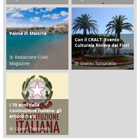
21 Novembre 2023
07 Marzo 2023
Palma di Maiorca
ATTIVITÀ
Con il CRALT: Evento
ATTIVITÀ
Culturale Riviera dei Fiori
di Redazione Cralt
Magazine
di Gianni Tortoriello
25 Giugno 2016
16 Febbraio 2018
I 70 anni della
FOCUS
Costituzione Italiana: gli
articoli 1 e 2
di Gianni Tortoriello
17 Marzo 2018