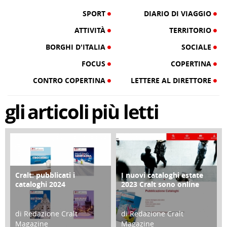
SPORT
DIARIO DI VIAGGIO
ATTIVITÀ
TERRITORIO
BORGHI D'ITALIA
SOCIALE
FOCUS
COPERTINA
CONTRO COPERTINA
LETTERE AL DIRETTORE
gli
articoli
più letti
Cralt: pubblicati i
I nuovi cataloghi estate
COPERTINA
CONTRO COPERTINA
cataloghi 2024
2023 Cralt sono online
di Redazione Cralt
di Redazione Cralt
Magazine
Magazine