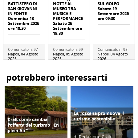
BATTISTERO DI
NOTTE AL
SUL GOLFO
SAN GIOVANNI
MUSEO TRA
Sabato 19
IN FONTE
MUSICA E
Settembre 2026
Domenica 13
PERFORMANCE
ore 09:30
Settembre 2026
Sabato 26
ore 10:30
Settembre ore
19:30
Comunicato n. 97
Comunicato n. 99
Comunicato n. 98
Napoli, 04 Agosto
Napoli, 05 Agosto
Napoli, 04 Agosto
2026
2026
2026
potrebbero interessarti
La Toscana promuove il
TURISMO
turismo sostenibile
Cralt come cambia
COPERTINA
l'offerta del turismo "En
plein Air"
di Redazione Cralt