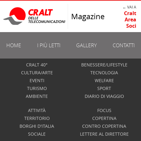
← VAI A
Cralt
Magazine
Area
Soci
HOME
I PIÙ LETTI
GALLERY
CONTATTI
CRALT 40°
BENESSERE/LIFESTYLE
CULTURA/ARTE
TECNOLOGIA
EVENTI
WELFARE
TURISMO
SPORT
AMBIENTE
DIARIO DI VIAGGIO
ATTIVITÀ
FOCUS
TERRITORIO
COPERTINA
BORGHI D'ITALIA
CONTRO COPERTINA
SOCIALE
LETTERE AL DIRETTORE