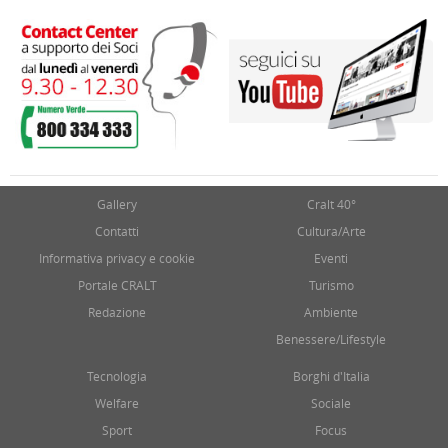
Gallery
Cralt 40°
Contatti
Cultura/Arte
Informativa privacy e cookie
Eventi
Portale CRALT
Turismo
Redazione
Ambiente
Benessere/Lifestyle
Tecnologia
Borghi d'Italia
Welfare
Sociale
Sport
Focus