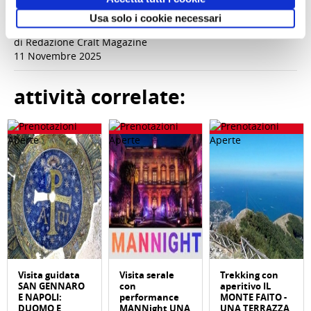
Foto di LoggaWiggler da Pixabay
Usa solo i cookie necessari
di Redazione Cralt Magazine
11 Novembre 2025
attività correlate:
Visita guidata
Visita serale
Trekking con
SAN GENNARO
con
aperitivo IL
E NAPOLI:
performance
MONTE FAITO -
DUOMO E
MANNight UNA
UNA TERRAZZA