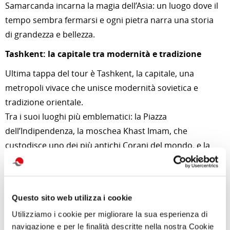
Samarcanda incarna la magia dell’Asia: un luogo dove il
tempo sembra fermarsi e ogni pietra narra una storia
di grandezza e bellezza.
Tashkent: la capitale tra modernità e tradizione
Ultima tappa del tour è Tashkent, la capitale, una
metropoli vivace che unisce modernità sovietica e
tradizione orientale.
Tra i suoi luoghi più emblematici: la Piazza
dell’Indipendenza, la moschea Khast Imam, che
custodisce uno dei più antichi Corani del mondo, e la
metropolitana artistica, famosa per le sue stazioni
decorate come vere e proprie gallerie d’arte.
Tashkent è il punto d’incontro tra passato e futuro,
Questo sito web utilizza i cookie
dove il ritmo moderno convive con la gentilezza delle
Utilizziamo i cookie per migliorare la sua esperienza di
persone e la spiritualità delle sue moschee.
navigazione e per le finalità descritte nella nostra Cookie