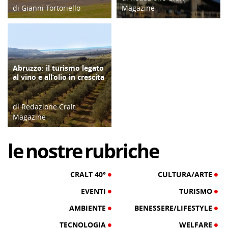
di Gianni Tortoriello
Magazine
19/03/22
16/02/18
Abruzzo: il turismo legato
TURISMO
al vino e all’olio in crescita
di Redazione Cralt
Magazine
14/12/17
le
nostre
rubriche
CRALT 40°
CULTURA/ARTE
EVENTI
TURISMO
AMBIENTE
BENESSERE/LIFESTYLE
TECNOLOGIA
WELFARE