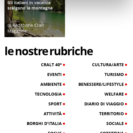
Gli italiani in vacanza
TURISMO
scelgono la montagna
di Redazione Cralt
Magazine
16/08/20
le
nostre
rubriche
CRALT 40°
CULTURA/ARTE
EVENTI
TURISMO
AMBIENTE
BENESSERE/LIFESTYLE
TECNOLOGIA
WELFARE
SPORT
DIARIO DI VIAGGIO
ATTIVITÀ
TERRITORIO
BORGHI D'ITALIA
SOCIALE