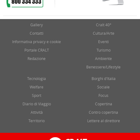
Gallery
Cralt 40°
Contatti
Cultura/Arte
Informativa privacy e cookie
Eventi
Portale CRALT
Turismo
Redazione
Ambiente
Benessere/Lifestyle
Tecnologia
Borghi d'Italia
Welfare
Sociale
Sport
Focus
Diario di Viaggio
Copertina
Attività
Contro copertina
Territorio
Lettere al direttore