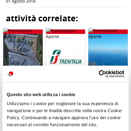
01 Agosto 2018
attività correlate:
Giornata in
Abbonameni
Trekking con
Questo sito web utilizza i cookie
natura con
Trenitalia
aperitivo IL
picnic L’OASI
MONTE FAITO -
Utilizziamo i cookie per migliorare la sua esperienza di
NATURALISTICA
UNA TERRAZZA
navigazione e per le finalità descritte nella nostra Cookie
DI MARIO
SUL GOLFO
Sabato 12
Sabato 19
Policy. Continuando a navigare approva l'uso dei cookie
Settembre 2026
Settembre 2026
necessari al corretto funzionamento del sito.
ore 10:00
ore 09:30