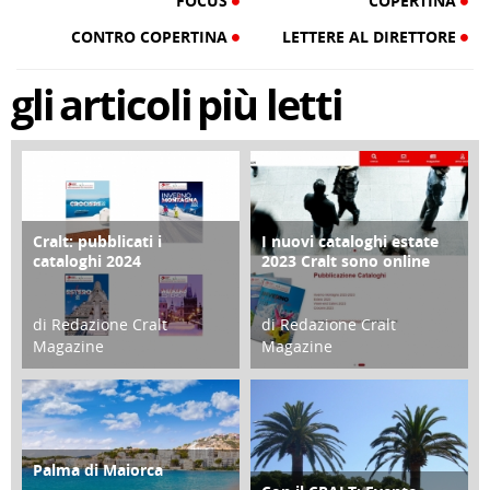
FOCUS
COPERTINA
CONTRO COPERTINA
LETTERE AL DIRETTORE
gli
articoli
più letti
Cralt: pubblicati i
I nuovi cataloghi estate
COPERTINA
CONTRO COPERTINA
cataloghi 2024
2023 Cralt sono online
di Redazione Cralt
di Redazione Cralt
Magazine
Magazine
21 Novembre 2023
07 Marzo 2023
Palma di Maiorca
ATTIVITÀ