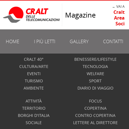
← VAI A
Cralt
Magazine
Area
Soci
HOME
I PIÙ LETTI
GALLERY
CONTATTI
CRALT 40°
BENESSERE/LIFESTYLE
CULTURA/ARTE
TECNOLOGIA
EVENTI
WELFARE
TURISMO
SPORT
AMBIENTE
DIARIO DI VIAGGIO
ATTIVITÀ
FOCUS
TERRITORIO
COPERTINA
BORGHI D'ITALIA
CONTRO COPERTINA
SOCIALE
LETTERE AL DIRETTORE